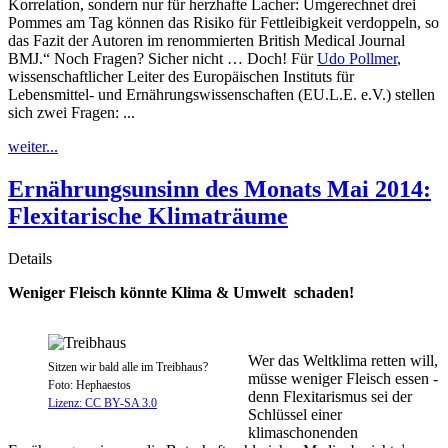
Korrelation, sondern nur für herzhafte Lacher: Umgerechnet drei
Pommes am Tag können das Risiko für Fettleibigkeit verdoppeln, so
das Fazit der Autoren im renommierten British Medical Journal
BMJ.“ Noch Fragen? Sicher nicht … Doch! Für
Udo Pollmer
,
wissenschaftlicher Leiter des Europäischen Instituts für
Lebensmittel- und Ernährungswissenschaften (EU.L.E. e.V.) stellen
sich zwei Fragen: ...
weiter...
Ernährungsunsinn des Monats Mai 2014:
Flexitarische Klimaträume
Details
Weniger Fleisch könnte Klima & Umwelt schaden!
Wer das Weltklima retten will,
Sitzen wir bald alle im Treibhaus?
müsse weniger Fleisch essen -
Foto: Hephaestos
denn Flexitarismus sei der
Lizenz: CC BY-SA 3.0
Schlüssel einer
klimaschonenden