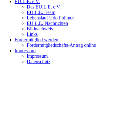
EU.L.E. e.V.
Das EU.L.E. e.V.
EU.L.E.-Team
Lebenslauf Udo Pollmer
EU.L.E.-Nachrichten
Bildnachweis
Links
Fördermitglied werden
Fördermitgliedschafts-Antrag online
Impressum
Impressum
Datenschutz