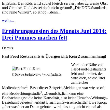
Ergebnis: Den Kids wird zuviel Fleisch serviert, aber zu wenig Obst
und Gemüse. Und das sei doch nicht gesund! „Die DGE-Standards
sind reine Willkür“, so Knop, „denn...
weiter...
Ernährungsunsinn des Monats Juni 2014:
Drei Pommes machen fett
Details
Fast-Food-Restaurants & Übergewicht: Kein Zusammenhang!
Wer in der Nähe von
Fast-Food-Restaurants
lebt und arbeitet, der
© Dmytro Sukharevskyy / www.fotolia.de
wird dick, so die Titel
zahlreicher
1
Medienberichte
. Basis dieser Zeitgeist-Meldungen war wie so oft
2
eine Beobachtungsstudie
. „Grundsätzlich kann eine
Beobachtungsstudie keine Kausalität, also keine Ursache-Wirkungs-
Beziehung belegen“, erklärt Ernährungswissenschaftler Uwe Knop,
„aber was hier an Daten geboten wird, das taugt nicht einmal als