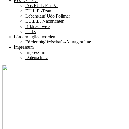
EU.L.E. e.V.
Das EU.L.E. e.V.
EU.L.E.-Team
Lebenslauf Udo Pollmer
EU.L.E.-Nachrichten
Bildnachweis
Links
Fördermitglied werden
Fördermitgliedschafts-Antrag online
Impressum
Impressum
Datenschutz