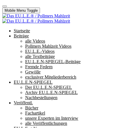
Mobile Menu Toggle
Startseite
Beiträge
alle Videos
Pollmers Mahlzeit Videos
EU.L.E.-Videos
alle Textbeiträge
EU.L.E.N-SPIEGEL-Beiträge
Fremde Federn
Gewölle
exclusiver Mitgliederbereich
EU.L.E.N-SPIEGEL
Der EU.L.E.N-SPIEGEL
Archiv EU.L.E.N-SPIEGEL
Nachbestellungen
Veröffentl.
Bücher
Fachartikel
unsere Experten im Interview
alle Veröffentlichungen