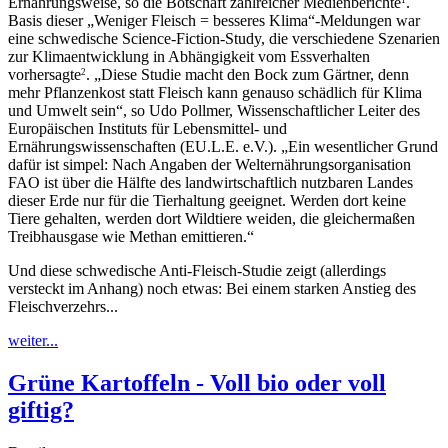
Ernährungsweise, so die Botschaft zahlreicher Medienberichte
.
1
Basis dieser „Weniger Fleisch = besseres Klima“-Meldungen war
eine schwedische Science-Fiction-Study, die verschiedene Szenarien
zur Klimaentwicklung in Abhängigkeit vom Essverhalten
vorhersagte
. „Diese Studie macht den Bock zum Gärtner, denn
2
mehr Pflanzenkost statt Fleisch kann genauso schädlich für Klima
und Umwelt sein“, so Udo Pollmer, Wissenschaftlicher Leiter des
Europäischen Instituts für Lebensmittel- und
Ernährungswissenschaften (EU.L.E. e.V.). „Ein wesentlicher Grund
dafür ist simpel: Nach Angaben der Welternährungsorganisation
FAO ist über die Hälfte des landwirtschaftlich nutzbaren Landes
dieser Erde nur für die Tierhaltung geeignet. Werden dort keine
Tiere gehalten, werden dort Wildtiere weiden, die gleichermaßen
Treibhausgase wie Methan emittieren.“
Und diese schwedische Anti-Fleisch-Studie zeigt (allerdings
versteckt im Anhang) noch etwas: Bei einem starken Anstieg des
Fleischverzehrs...
weiter...
Grüne Kartoffeln - Voll bio oder voll
giftig?