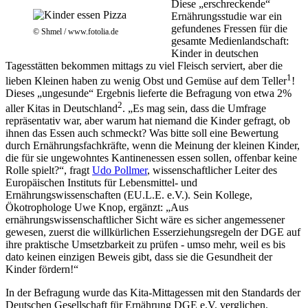
Diese „erschreckende“
Ernährungsstudie war ein
gefundenes Fressen für die
© Shmel / www.fotolia.de
gesamte Medienlandschaft:
Kinder in deutschen
Tagesstätten bekommen mittags zu viel Fleisch serviert, aber die
1
lieben Kleinen haben zu wenig Obst und Gemüse auf dem Teller
!
Dieses „ungesunde“ Ergebnis lieferte die Befragung von etwa 2%
2
aller Kitas in Deutschland
. „Es mag sein, dass die Umfrage
repräsentativ war, aber warum hat niemand die Kinder gefragt, ob
ihnen das Essen auch schmeckt? Was bitte soll eine Bewertung
durch Ernährungsfachkräfte, wenn die Meinung der kleinen Kinder,
die für sie ungewohntes Kantinenessen essen sollen, offenbar keine
Rolle spielt?“, fragt
Udo Pollmer
, wissenschaftlicher Leiter des
Europäischen Instituts für Lebensmittel- und
Ernährungswissenschaften (EU.L.E. e.V.). Sein Kollege,
Ökotrophologe Uwe Knop, ergänzt: „Aus
ernährungswissenschaftlicher Sicht wäre es sicher angemessener
gewesen, zuerst die willkürlichen Esserziehungsregeln der DGE auf
ihre praktische Umsetzbarkeit zu prüfen - umso mehr, weil es bis
dato keinen einzigen Beweis gibt, dass sie die Gesundheit der
Kinder fördern!“
In der Befragung wurde das Kita-Mittagessen mit den Standards der
Deutschen Gesellschaft für Ernährung DGE e.V. verglichen.