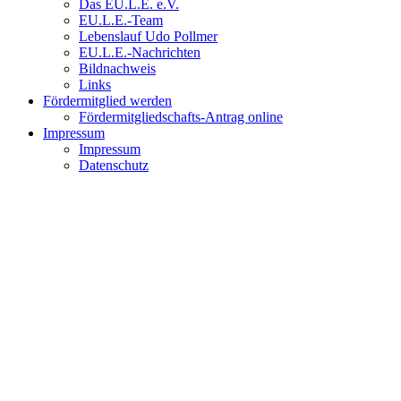
Das EU.L.E. e.V.
EU.L.E.-Team
Lebenslauf Udo Pollmer
EU.L.E.-Nachrichten
Bildnachweis
Links
Fördermitglied werden
Fördermitgliedschafts-Antrag online
Impressum
Impressum
Datenschutz