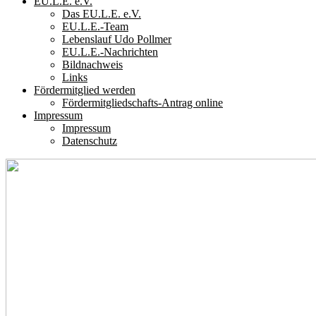
EU.L.E. e.V.
Das EU.L.E. e.V.
EU.L.E.-Team
Lebenslauf Udo Pollmer
EU.L.E.-Nachrichten
Bildnachweis
Links
Fördermitglied werden
Fördermitgliedschafts-Antrag online
Impressum
Impressum
Datenschutz