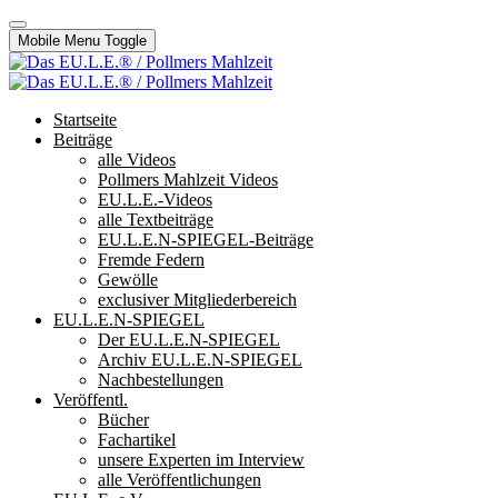
Mobile Menu Toggle
Startseite
Beiträge
alle Videos
Pollmers Mahlzeit Videos
EU.L.E.-Videos
alle Textbeiträge
EU.L.E.N-SPIEGEL-Beiträge
Fremde Federn
Gewölle
exclusiver Mitgliederbereich
EU.L.E.N-SPIEGEL
Der EU.L.E.N-SPIEGEL
Archiv EU.L.E.N-SPIEGEL
Nachbestellungen
Veröffentl.
Bücher
Fachartikel
unsere Experten im Interview
alle Veröffentlichungen