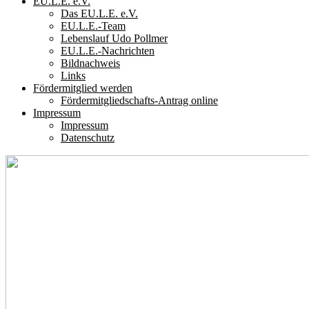
EU.L.E. e.V.
Das EU.L.E. e.V.
EU.L.E.-Team
Lebenslauf Udo Pollmer
EU.L.E.-Nachrichten
Bildnachweis
Links
Fördermitglied werden
Fördermitgliedschafts-Antrag online
Impressum
Impressum
Datenschutz