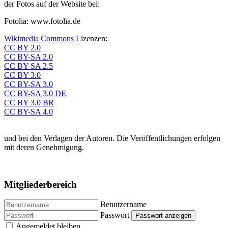
der Fotos auf der Website bei:
Fotolia: www.fotolia.de
Wikimedia Commons
Lizenzen:
CC BY 2.0
CC BY-SA 2.0
CC BY-SA 2.5
CC BY 3.0
CC BY-SA 3.0
CC BY-SA 3.0 DE
CC BY 3.0 BR
CC BY-SA 4.0
und bei den Verlagen der Autoren. Die Veröffentlichungen erfolgen
mit deren Genehmigung.
Mitgliederbereich
Benutzername
Passwort
Passwort anzeigen
Angemeldet bleiben