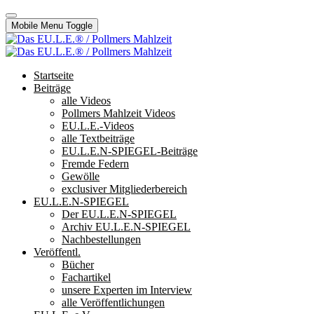
Mobile Menu Toggle
Startseite
Beiträge
alle Videos
Pollmers Mahlzeit Videos
EU.L.E.-Videos
alle Textbeiträge
EU.L.E.N-SPIEGEL-Beiträge
Fremde Federn
Gewölle
exclusiver Mitgliederbereich
EU.L.E.N-SPIEGEL
Der EU.L.E.N-SPIEGEL
Archiv EU.L.E.N-SPIEGEL
Nachbestellungen
Veröffentl.
Bücher
Fachartikel
unsere Experten im Interview
alle Veröffentlichungen