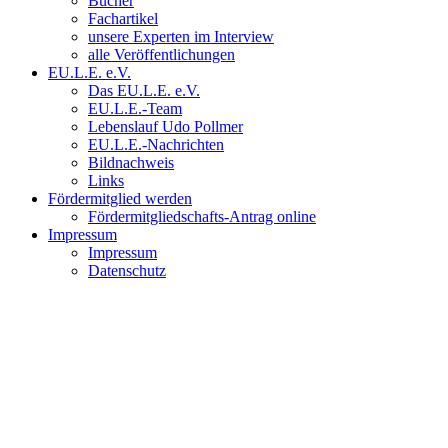
Bücher
Fachartikel
unsere Experten im Interview
alle Veröffentlichungen
EU.L.E. e.V.
Das EU.L.E. e.V.
EU.L.E.-Team
Lebenslauf Udo Pollmer
EU.L.E.-Nachrichten
Bildnachweis
Links
Fördermitglied werden
Fördermitgliedschafts-Antrag online
Impressum
Impressum
Datenschutz