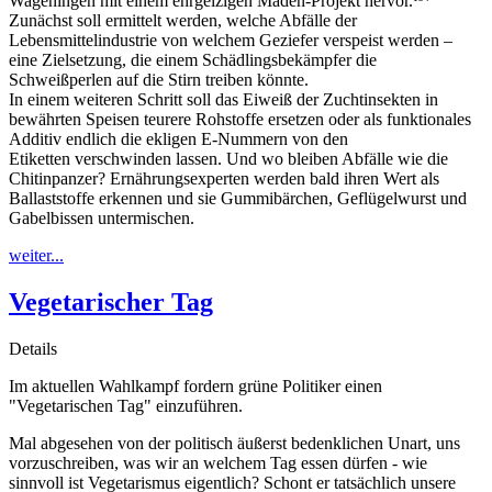
Wageningen mit einem ehrgeizigen Maden-Projekt hervor.
Zunächst soll ermittelt werden, welche Abfälle der
Lebensmittelindustrie von welchem Geziefer verspeist werden –
eine Zielsetzung, die einem Schädlingsbekämpfer die
Schweißperlen auf die Stirn treiben könnte.
In einem weiteren Schritt soll das Eiweiß der Zuchtinsekten in
bewährten Speisen teurere Rohstoffe ersetzen oder als funktionales
Additiv endlich die ekligen E-Nummern von den
Etiketten verschwinden lassen. Und wo bleiben Abfälle wie die
Chitinpanzer? Ernährungsexperten werden bald ihren Wert als
Ballaststoffe erkennen und sie Gummibärchen, Geflügelwurst und
Gabelbissen untermischen.
weiter...
Vegetarischer Tag
Details
Im aktuellen Wahlkampf fordern grüne Politiker einen
"Vegetarischen Tag" einzuführen.
Mal abgesehen von der politisch äußerst bedenklichen Unart, uns
vorzuschreiben, was wir an welchem Tag essen dürfen - wie
sinnvoll ist Vegetarismus eigentlich? Schont er tatsächlich unsere