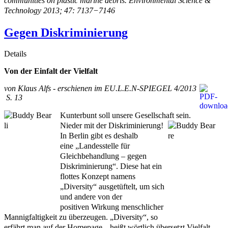
communities on plastic marine debris. Environmental Science &
Technology 2013; 47: 7137−7146
Gegen Diskriminierung
Details
Von der Einfalt der Vielfalt
von Klaus Alfs - erschienen im EU.L.E.N-SPIEGEL 4/2013
S. 13
Kunterbunt soll unsere Gesellschaft sein.
Nieder mit der Diskriminierung!
In Berlin gibt es deshalb
eine „Landesstelle für
Gleichbehandlung – gegen
Diskriminierung“.
Diese hat ein
flottes Konzept namens
„Diversity“ ausgetüftelt, um sich
und andere von der
positiven Wirkung menschlicher
Mannigfaltigkeit zu überzeugen. „Diversity“, so
erfährt man auf der Homepage, „heißt wörtlich übersetzt Vielfalt.