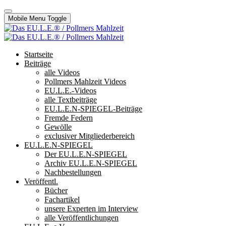
Mobile Menu Toggle
Startseite
Beiträge
alle Videos
Pollmers Mahlzeit Videos
EU.L.E.-Videos
alle Textbeiträge
EU.L.E.N-SPIEGEL-Beiträge
Fremde Federn
Gewölle
exclusiver Mitgliederbereich
EU.L.E.N-SPIEGEL
Der EU.L.E.N-SPIEGEL
Archiv EU.L.E.N-SPIEGEL
Nachbestellungen
Veröffentl.
Bücher
Fachartikel
unsere Experten im Interview
alle Veröffentlichungen