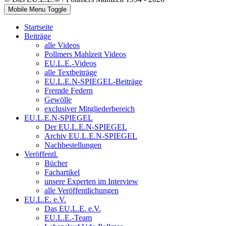
Mobile Menu Toggle
Startseite
Beiträge
alle Videos
Pollmers Mahlzeit Videos
EU.L.E.-Videos
alle Textbeiträge
EU.L.E.N-SPIEGEL-Beiträge
Fremde Federn
Gewölle
exclusiver Mitgliederbereich
EU.L.E.N-SPIEGEL
Der EU.L.E.N-SPIEGEL
Archiv EU.L.E.N-SPIEGEL
Nachbestellungen
Veröffentl.
Bücher
Fachartikel
unsere Experten im Interview
alle Veröffentlichungen
EU.L.E. e.V.
Das EU.L.E. e.V.
EU.L.E.-Team