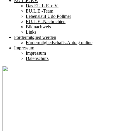
EU.L.E. e.V.
Das EU.L.E. e.V.
EU.L.E.-Team
Lebenslauf Udo Pollmer
EU.L.E.-Nachrichten
Bildnachweis
Links
Fördermitglied werden
Fördermitgliedschafts-Antrag online
Impressum
Impressum
Datenschutz