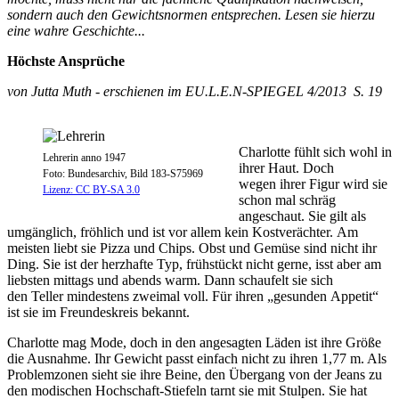
sondern auch den Gewichtsnormen entsprechen. Lesen sie hierzu
eine wahre Geschichte...
Höchste Ansprüche
von Jutta Muth - erschienen im EU.L.E.N-SPIEGEL 4/2013 S. 19
Charlotte fühlt sich wohl in
Lehrerin anno 1947
ihrer Haut. Doch
Foto: Bundesarchiv, Bild 183-S75969
wegen ihrer Figur wird sie
Lizenz: CC BY-SA 3.0
schon mal schräg
angeschaut. Sie gilt als
umgänglich, fröhlich und ist vor allem kein Kostverächter. Am
meisten liebt sie Pizza und Chips. Obst und Gemüse sind nicht ihr
Ding. Sie ist der herzhafte Typ, frühstückt nicht gerne, isst aber am
liebsten mittags und abends warm. Dann schaufelt sie sich
den Teller mindestens zweimal voll. Für ihren „gesunden Appetit“
ist sie im Freundeskreis bekannt.
Charlotte mag Mode, doch in den angesagten Läden ist ihre Größe
die Ausnahme. Ihr Gewicht passt einfach nicht zu ihren 1,77 m. Als
Problemzonen sieht sie ihre Beine, den Übergang von der Jeans zu
den modischen Hochschaft-Stiefeln tarnt sie mit Stulpen. Sie hat