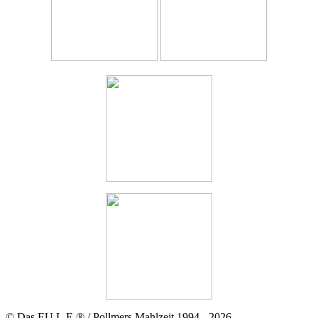
© Das EU.L.E.® / Pollmers Mahlzeit 1994 - 2026