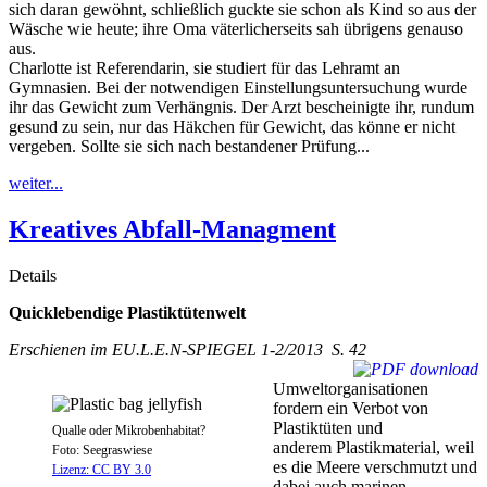
sich daran gewöhnt, schließlich guckte sie schon als Kind so aus der
Wäsche wie heute; ihre Oma väterlicherseits sah übrigens genauso
aus.
Charlotte ist Referendarin, sie studiert für das Lehramt an
Gymnasien. Bei der notwendigen Einstellungsuntersuchung wurde
ihr das Gewicht zum Verhängnis. Der Arzt bescheinigte ihr, rundum
gesund zu sein, nur das Häkchen für Gewicht, das könne er nicht
vergeben. Sollte sie sich nach bestandener Prüfung...
weiter...
Kreatives Abfall-Managment
Details
Quicklebendige Plastiktütenwelt
Erschienen im EU.L.E.N-SPIEGEL 1-2/2013 S. 42
Umweltorganisationen
fordern ein Verbot von
Plastiktüten und
Qualle oder Mikrobenhabitat?
anderem Plastikmaterial, weil
Foto: Seegraswiese
es die Meere verschmutzt und
Lizenz: CC BY 3.0
dabei auch marinen