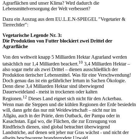
Agrarflächen und unser Klima? Wird dadurch die
Lebensmittelversorgung der Welt verbessert?
Dazu ein Auszug aus dem EU.L.E.N-SPIEGEL "Vegetarier &
Tierrechtler":
Vegetarische Legende Nr. 3:
Die Produktion von Futter blockiert zwei Drittel der
Agrarfläche
Von den weltweit knapp 5 Milliarden Hektar Agrarland werden
10
tatsächlich nur 1,4 Milliarden beackert.
3,4 Milliarden Hektar –
also sogar mehr als zwei Drittel – dienen ausschließlich der
Produktion tierischer Lebensmittel. Was für eine Verschwendung!
Doch genau das ist ein gefährlicher Irrtum in Sachen Ökologie.
Denn diese 3,4 Milliarden Hektar sind überwiegend
Dauerweideland - meist in trockenen oder kalten
12
Regionen.
Dieses Land eignet sich nicht für den Ackerbau.
Wenn man die Steppen und die kühlen Regionen der Erde besiedeln
will, dann geht das nur mit Weidewirtschaft – nicht nur im
Allgäu, auch in der Prärie, dem Outback, der Pampa oder in
Kasachstan. Egal wo, die Flächen, die zur Erzeugung von
Rindfleisch dienen, sind global betrachtet überwiegend
Landstriche, auf denen seit jeher nur Gras wächst - und nicht der
allseits beschworene brandgerodete Urwald.