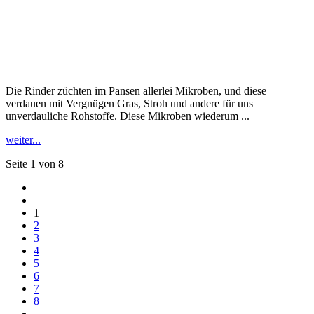
Die Rinder züchten im Pansen allerlei Mikroben, und diese
verdauen mit Vergnügen Gras, Stroh und andere für uns
unverdauliche Rohstoffe. Diese Mikroben wiederum ...
weiter...
Seite 1 von 8
1
2
3
4
5
6
7
8