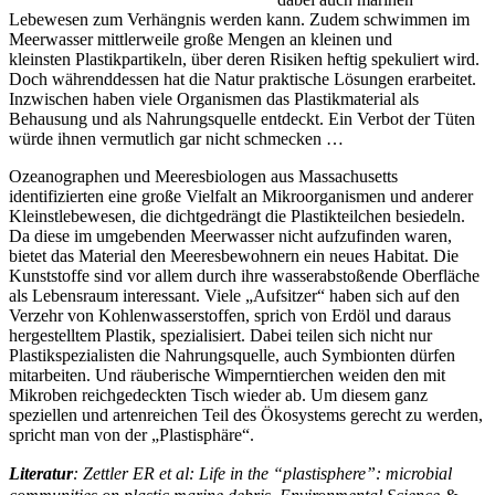
Lebewesen zum Verhängnis werden kann. Zudem schwimmen im
Meerwasser mittlerweile große Mengen an kleinen und
kleinsten Plastikpartikeln, über deren Risiken heftig spekuliert wird.
Doch währenddessen hat die Natur praktische Lösungen erarbeitet.
Inzwischen haben viele Organismen das Plastikmaterial als
Behausung und als Nahrungsquelle entdeckt. Ein Verbot der Tüten
würde ihnen vermutlich gar nicht schmecken …
Ozeanographen und Meeresbiologen aus Massachusetts
identifizierten eine große Vielfalt an Mikroorganismen und anderer
Kleinstlebewesen, die dichtgedrängt die Plastikteilchen besiedeln.
Da diese im umgebenden Meerwasser nicht aufzufinden waren,
bietet das Material den Meeresbewohnern ein neues Habitat. Die
Kunststoffe sind vor allem durch ihre wasserabstoßende Oberfläche
als Lebensraum interessant. Viele „Aufsitzer“ haben sich auf den
Verzehr von Kohlenwasserstoffen, sprich von Erdöl und daraus
hergestelltem Plastik, spezialisiert. Dabei teilen sich nicht nur
Plastikspezialisten die Nahrungsquelle, auch Symbionten dürfen
mitarbeiten. Und räuberische Wimperntierchen weiden den mit
Mikroben reichgedeckten Tisch wieder ab. Um diesem ganz
speziellen und artenreichen Teil des Ökosystems gerecht zu werden,
spricht man von der „Plastisphäre“.
Literatur
:
Zettler ER et al: Life in the “plastisphere”: microbial