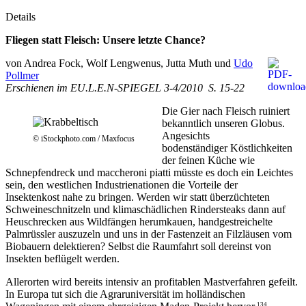
Details
Fliegen statt Fleisch: Unsere letzte Chance?
von Andrea Fock, Wolf Lengwenus, Jutta Muth und
Udo
Pollmer
Erschienen im EU.L.E.N-SPIEGEL 3-4/2010 S. 15-22
Die Gier nach Fleisch ruiniert
bekanntlich unseren Globus.
Angesichts
© iStockphoto.com / Maxfocus
bodenständiger Köstlichkeiten
der feinen Küche wie
Schnepfendreck und maccheroni piatti müsste es doch ein Leichtes
sein, den westlichen Industrienationen die Vorteile der
Insektenkost nahe zu bringen. Werden wir statt überzüchteten
Schweineschnitzeln und klimaschädlichen Rindersteaks dann auf
Heuschrecken aus Wildfängen herumkauen, handgestreichelte
Palmrüssler auszuzeln und uns in der Fastenzeit an Filzläusen vom
Biobauern delektieren? Selbst die Raumfahrt soll dereinst von
Insekten beflügelt werden.
Allerorten wird bereits intensiv an profitablen Mastverfahren gefeilt.
In Europa tut sich die Agraruniversität im holländischen
134