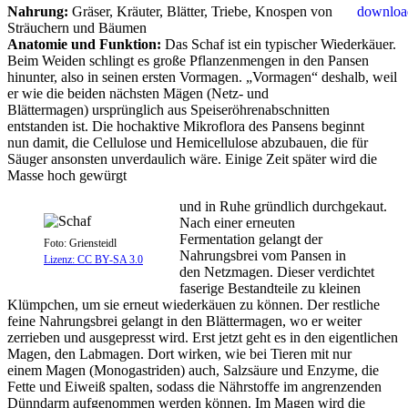
Nahrung:
Gräser, Kräuter, Blätter, Triebe, Knospen von
Sträuchern und Bäumen
Anatomie und Funktion:
Das Schaf ist ein typischer Wiederkäuer.
Beim Weiden schlingt es große Pflanzenmengen in den Pansen
hinunter, also in seinen ersten Vormagen. „Vormagen“ deshalb, weil
er wie die beiden nächsten Mägen (Netz- und
Blättermagen) ursprünglich aus Speiseröhrenabschnitten
entstanden ist. Die hochaktive Mikroflora des Pansens beginnt
nun damit, die Cellulose und Hemicellulose abzubauen, die für
Säuger ansonsten unverdaulich wäre. Einige Zeit später wird die
Masse hoch gewürgt
und in Ruhe gründlich durchgekaut.
Nach einer erneuten
Fermentation gelangt der
Foto: Griensteidl
Nahrungsbrei vom Pansen in
Lizenz: CC BY-SA 3.0
den Netzmagen. Dieser verdichtet
faserige Bestandteile zu kleinen
Klümpchen, um sie erneut wiederkäuen zu können. Der restliche
feine Nahrungsbrei gelangt in den Blättermagen, wo er weiter
zerrieben und ausgepresst wird. Erst jetzt geht es in den eigentlichen
Magen, den Labmagen. Dort wirken, wie bei Tieren mit nur
einem Magen (Monogastriden) auch, Salzsäure und Enzyme, die
Fette und Eiweiß spalten, sodass die Nährstoffe im angrenzenden
Dünndarm aufgenommen werden können. Im Magen wird die