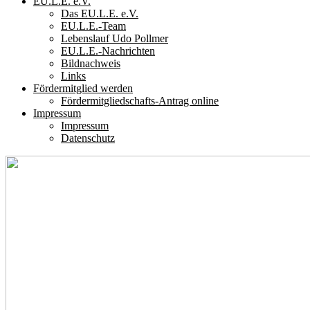
EU.L.E. e.V.
Das EU.L.E. e.V.
EU.L.E.-Team
Lebenslauf Udo Pollmer
EU.L.E.-Nachrichten
Bildnachweis
Links
Fördermitglied werden
Fördermitgliedschafts-Antrag online
Impressum
Impressum
Datenschutz