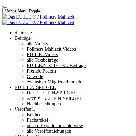
Mobile Menu Toggle
Startseite
Beiträge
alle Videos
Pollmers Mahlzeit Videos
EU.L.E.-Videos
alle Textbeiträge
EU.L.E.N-SPIEGEL-Beiträge
Fremde Federn
Gewölle
exclusiver Mitgliederbereich
EU.L.E.N-SPIEGEL
Der EU.L.E.N-SPIEGEL
Archiv EU.L.E.N-SPIEGEL
Nachbestellungen
Veröffentl.
Bücher
Fachartikel
unsere Experten im Interview
alle Veröffentlichungen