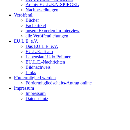
Archiv EU.L.E.N-SPIEGEL
Nachbestellungen
Veröffentl.
Bücher
Fachartikel
unsere Experten im Interview
alle Veröffentlichungen
EU.L.E. e.V.
Das EU.L.E. e.V.
EU.L.E.-Team
Lebenslauf Udo Pollmer
EU.L.E.-Nachrichten
Bildnachweis
Links
Fördermitglied werden
Fördermitgliedschafts-Antrag online
Impressum
Impressum
Datenschutz