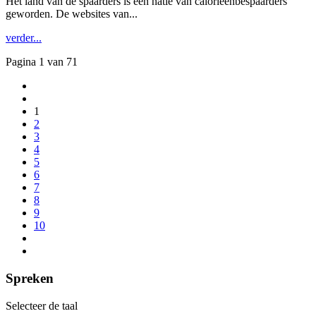
Het land van de spaarders is een natie van calorieënbespaarders
geworden. De websites van...
verder...
Pagina 1 van 71
1
2
3
4
5
6
7
8
9
10
Spreken
Selecteer de taal