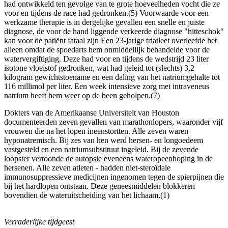
had ontwikkeld ten gevolge van te grote hoeveelheden vocht die ze
voor en tijdens de race had gedronken.(5) Voorwaarde voor een
werkzame therapie is in dergelijke gevallen een snelle en juiste
diagnose, de voor de hand liggende verkeerde diagnose "hitteschok"
kan voor de patiënt fataal zijn Een 23-jarige triatleet overleefde het
alleen omdat de spoedarts hem onmiddellijk behandelde voor de
watervergiftiging. Deze had voor en tijdens de wedstrijd 23 liter
isotone vloeistof gedronken, wat had geleid tot (slechts) 3,2
kilogram gewichtstoename en een daling van het natriumgehalte tot
116 millimol per liter. Een week intensieve zorg met intraveneus
natrium heeft hem weer op de been geholpen.(7)
Dokters van de Amerikaanse Universiteit van Houston
documenteerden zeven gevallen van marathonlopers, waaronder vijf
vrouwen die na het lopen ineenstortten. Alle zeven waren
hyponatremisch. Bij zes van hen werd hersen- en longoedeem
vastgesteld en een natriumsubstituut ingeleid. Bij de zevende
loopster vertoonde de autopsie eveneens wateropeenhoping in de
hersenen. Alle zeven atleten - hadden niet-steroïdale
immunosuppressieve medicijnen ingenomen tegen de spierpijnen die
bij het hardlopen ontstaan. Deze geneesmiddelen blokkeren
bovendien de wateruitscheiding van het lichaam.(1)
Verraderlijke tijdgeest