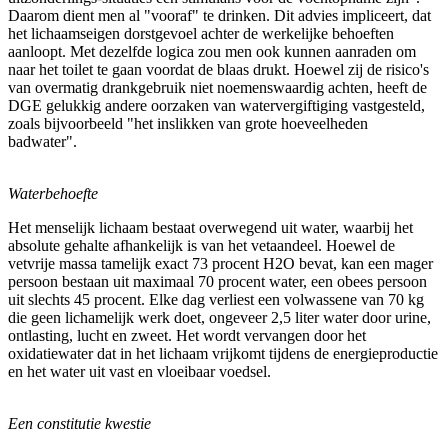
Daarom dient men al "vooraf" te drinken. Dit advies impliceert, dat
het lichaamseigen dorstgevoel achter de werkelijke behoeften
aanloopt. Met dezelfde logica zou men ook kunnen aanraden om
naar het toilet te gaan voordat de blaas drukt. Hoewel zij de risico's
van overmatig drankgebruik niet noemenswaardig achten, heeft de
DGE gelukkig andere oorzaken van watervergiftiging vastgesteld,
zoals bijvoorbeeld "het inslikken van grote hoeveelheden
badwater".
Waterbehoefte
Het menselijk lichaam bestaat overwegend uit water, waarbij het
absolute gehalte afhankelijk is van het vetaandeel. Hoewel de
vetvrije massa tamelijk exact 73 procent H2O bevat, kan een mager
persoon bestaan uit maximaal 70 procent water, een obees persoon
uit slechts 45 procent. Elke dag verliest een volwassene van 70 kg
die geen lichamelijk werk doet, ongeveer 2,5 liter water door urine,
ontlasting, lucht en zweet. Het wordt vervangen door het
oxidatiewater dat in het lichaam vrijkomt tijdens de energieproductie
en het water uit vast en vloeibaar voedsel.
Een constitutie kwestie