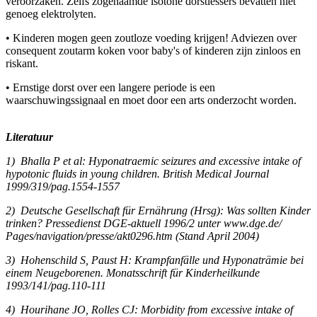
veroorzaken. Zelfs zogenaamde isotone dorstlessers bevatten niet
genoeg elektrolyten.
• Kinderen mogen geen zoutloze voeding krijgen! Adviezen over
consequent zoutarm koken voor baby's of kinderen zijn zinloos en
riskant.
• Ernstige dorst over een langere periode is een
waarschuwingssignaal en moet door een arts onderzocht worden.
Literatuur
1) Bhalla P et al: Hyponatraemic seizures and excessive intake of
hypotonic fluids in young children. British Medical Journal
1999/319/pag.1554-1557
2) Deutsche Gesellschaft für Ernährung (Hrsg): Was sollten Kinder
trinken? Pressedienst DGE-aktuell 1996/2 unter www.dge.de/
Pages/navigation/presse/akt0296.htm (Stand April 2004)
3) Hohenschild S, Paust H: Krampfanfälle und Hyponaträmie bei
einem Neugeborenen. Monatsschrift für Kinderheilkunde
1993/141/pag.110-111
4) Hourihane JO, Rolles CJ: Morbidity from excessive intake of