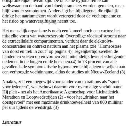
oorspronkelijke niveau zijn. De ontstane hyponatremie kan
weliswaar aan de hand van bloedparameters worden gemeten, maar
blijft zonder symptomen. Anders ligt het bij diegene, die rijkelijk
drinkt: het natriumtekort wordt verergerd door de vochtopname en
het risico op watervergiftiging neemt toe.
Het menselijk organisme is noch een kameel noch een cactus: het
mist elke vorm van waterreservoir. Overtollige vloeistof stroomt naar
de extracellulaire compartimenten, verdunt daar de elektrolyt-
concentraties en onttrekt natrium aan het plasma (zie "Homeostase
van dorst en trek in zout" op pagina 4). Tegelijkertijd zwellen de
handen en voeten op en vormen zich uiteindelijk levensbedreigende
oedemen in de longen en de hersenen.(4) In 73 procent van alle
gevallen is de symptomatische hyponatremie bij atleten te wijten aan
een verhoogde vochtinname, aldus de studies uit Nieuw-Zeeland (8)
Noakes, zelf een toegewijd voorstander van marathons als "sport
voor iedereen", waarschuwt daarom voor overmatige vochtinname.
Hij pleit - net als het Amerikaanse Agentschap voor Lichtatletiek,
Marathon en Loopwedstrijden (2) - voor het „drinken naar het
dorstgevoel" met een maximale drinkhoeveelheid van 800 milliliter
per uur tijdens de wedstrijd. (3)
Literatuur