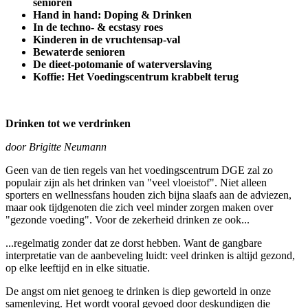
senioren
Hand in hand: Doping & Drinken
In de techno- & ecstasy roes
Kinderen in de vruchtensap-val
Bewaterde senioren
De dieet-potomanie of waterverslaving
Koffie: Het Voedingscentrum krabbelt terug
Drinken tot we verdrinken
door Brigitte Neumann
Geen van de tien regels van het voedingscentrum DGE zal zo
populair zijn als het drinken van "veel vloeistof". Niet alleen
sporters en wellnessfans houden zich bijna slaafs aan de adviezen,
maar ook tijdgenoten die zich veel minder zorgen maken over
"gezonde voeding". Voor de zekerheid drinken ze ook...
...regelmatig zonder dat ze dorst hebben. Want de gangbare
interpretatie van de aanbeveling luidt: veel drinken is altijd gezond,
op elke leeftijd en in elke situatie.
De angst om niet genoeg te drinken is diep geworteld in onze
samenleving. Het wordt vooral gevoed door deskundigen die