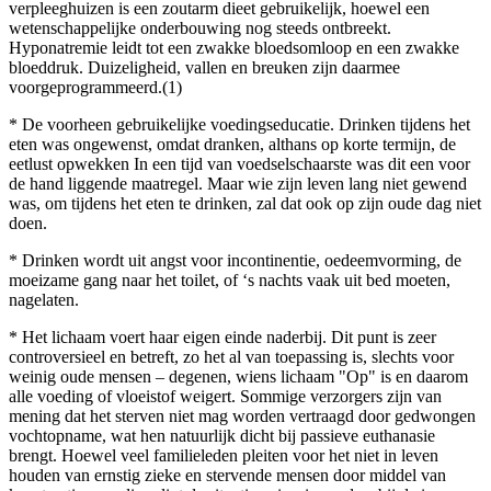
verpleeghuizen is een zoutarm dieet gebruikelijk, hoewel een
wetenschappelijke onderbouwing nog steeds ontbreekt.
Hyponatremie leidt tot een zwakke bloedsomloop en een zwakke
bloeddruk. Duizeligheid, vallen en breuken zijn daarmee
voorgeprogrammeerd.(1)
* De voorheen gebruikelijke voedingseducatie. Drinken tijdens het
eten was ongewenst, omdat dranken, althans op korte termijn, de
eetlust opwekken In een tijd van voedselschaarste was dit een voor
de hand liggende maatregel. Maar wie zijn leven lang niet gewend
was, om tijdens het eten te drinken, zal dat ook op zijn oude dag niet
doen.
* Drinken wordt uit angst voor incontinentie, oedeemvorming, de
moeizame gang naar het toilet, of ‘s nachts vaak uit bed moeten,
nagelaten.
* Het lichaam voert haar eigen einde naderbij. Dit punt is zeer
controversieel en betreft, zo het al van toepassing is, slechts voor
weinig oude mensen – degenen, wiens lichaam "Op" is en daarom
alle voeding of vloeistof weigert. Sommige verzorgers zijn van
mening dat het sterven niet mag worden vertraagd door gedwongen
vochtopname, wat hen natuurlijk dicht bij passieve euthanasie
brengt. Hoewel veel familieleden pleiten voor het niet in leven
houden van ernstig zieke en stervende mensen door middel van