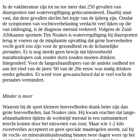
In de vakliteratuur zijn tot nu toe meer dan 250 gevallen van
duursporters met watervergiftiging gedocumenteerd. Daarbij staat
vast, dat deze gevallen slechts het topje van de ijsberg zijn. Omdat
de symptomen van vochtoverbelasting verdacht veel lijken op die
van uitdroging, is de diagnose meestal verkeerd. Volgens de Zuid-
Afrikaanse sportarts Tim Noakes is watervergiftiging bij duursporten
terug te voeren op de misplaatste opvatting dat grote hoeveeheden
vocht goed zou zijn voor de gezondheid en de lichamelijke
prestaties. Er is nog steeds geen bewijs dat bijvoorbeeld
marathonlopers ook zonder dorst zouden moeten drinken.
Integendeel: Voor de langeafstandlopers van de antieke oudheid tot
aan het eind van de jaren '60 van de 20e eeuw was matig drinken
eerder geboden. Er werd voor gewaarschuwd dat te veel vocht de
prestaties vermindert.
Minder is meer
Waarom bij de sport kleinere hoeveelheden drank beter zijn dan
grote hoeveelheden, laat Noakes zien. Hij kwam erachter dat lange-
afstandsatleten tijdens de wedstrijd meestal in een natriumtekort
terecht komen door het uitzweten van zout. Maar wie 1-2 kilo
zweetverlies accepteert en geen speciale maatregelen neemt, zal bij
de vocht- en mineralenhuishouding binnen twee dagen weer op het