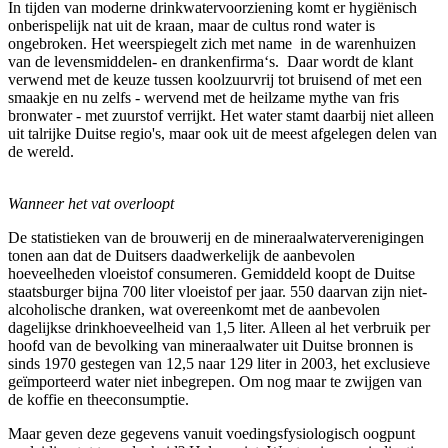
In tijden van moderne drinkwatervoorziening komt er hygiënisch
onberispelijk nat uit de kraan, maar de cultus rond water is
ongebroken. Het weerspiegelt zich met name in de warenhuizen
van de levensmiddelen- en drankenfirma‘s. Daar wordt de klant
verwend met de keuze tussen koolzuurvrij tot bruisend of met een
smaakje en nu zelfs - wervend met de heilzame mythe van fris
bronwater - met zuurstof verrijkt. Het water stamt daarbij niet alleen
uit talrijke Duitse regio's, maar ook uit de meest afgelegen delen van
de wereld.
Wanneer het vat overloopt
De statistieken van de brouwerij en de mineraalwaterverenigingen
tonen aan dat de Duitsers daadwerkelijk de aanbevolen
hoeveelheden vloeistof consumeren. Gemiddeld koopt de Duitse
staatsburger bijna 700 liter vloeistof per jaar. 550 daarvan zijn niet-
alcoholische dranken, wat overeenkomt met de aanbevolen
dagelijkse drinkhoeveelheid van 1,5 liter. Alleen al het verbruik per
hoofd van de bevolking van mineraalwater uit Duitse bronnen is
sinds 1970 gestegen van 12,5 naar 129 liter in 2003, het exclusieve
geïmporteerd water niet inbegrepen. Om nog maar te zwijgen van
de koffie en theeconsumptie.
Maar geven deze gegevens vanuit voedingsfysiologisch oogpunt