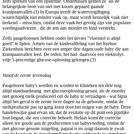
zelfs spreken van een epidemie. Ondertussen gelden ze als de
belangrijkste bron van niet met koorts gepaard gaande
krampaanvallen.(1) In Europa treedt de watervergiftiging
waarschijnlijk niet minder vaak op, maar wordt kennelijk vaak niet
herkend – misschien, omdat deze vaak het gevolg zijn van populaire
voedingsadviezen , die de arts aan moeder en kind verstrekt.
Zelfs pasgeborenen hebben onder het devies "vloeistof is altijd
goed" te lijden. Artsen van de kinderafdeling van het Itzehoe
Ziekenhuis berichten over een amper drie dagen oude baby die aan
krampaanvallen leed. De reden: het had daarvoor een elektrolyt-
vrije 5-procentige glucose-oplossing gekregen.(3)
Vanaf de eerste levensdag
Pasgeboren baby's werden en worden in klinieken ten dele nog
altijd standaardmatig met glucoseoplossing gesust, als de moeder
niet genoeg melk produceert om de baby te verzadigen - wat bijna
altijd het geval is de eerste twee dagen na de geboorte, omdat de
melkproductie pas op gang komt door het zuigen van de baby. Deze
handelswijze gaat ervan uit, dat de evolutie op dit punt een pijnlijke
fout begaat, die een correctie behoeft. Helaas komt de correctie
alleen ten goede aan de producenten van babyvoeding, omdat de
met glucose gesuste zuigeling, papzat is en zuigt daarom te zwak
aan de borst om de moedermelkproductie voldoende te stimuleren.