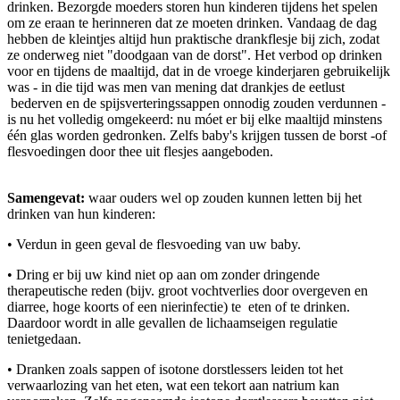
drinken. Bezorgde moeders storen hun kinderen tijdens het spelen
om ze eraan te herinneren dat ze moeten drinken. Vandaag de dag
hebben de kleintjes altijd hun praktische drankflesje bij zich, zodat
ze onderweg niet "doodgaan van de dorst". Het verbod op drinken
voor en tijdens de maaltijd, dat in de vroege kinderjaren gebruikelijk
was - in die tijd was men van mening dat drankjes de eetlust
bederven en de spijsverteringssappen onnodig zouden verdunnen -
is nu het volledig omgekeerd: nu móet er bij elke maaltijd minstens
één glas worden gedronken. Zelfs baby's krijgen tussen de borst -of
flesvoedingen door thee uit flesjes aangeboden.
Samengevat:
waar ouders wel op zouden kunnen letten bij het
drinken van hun kinderen:
• Verdun in geen geval de flesvoeding van uw baby.
• Dring er bij uw kind niet op aan om zonder dringende
therapeutische reden (bijv. groot vochtverlies door overgeven en
diarree, hoge koorts of een nierinfectie) te eten of te drinken.
Daardoor wordt in alle gevallen de lichaamseigen regulatie
tenietgedaan.
• Dranken zoals sappen of isotone dorstlessers leiden tot het
verwaarlozing van het eten, wat een tekort aan natrium kan