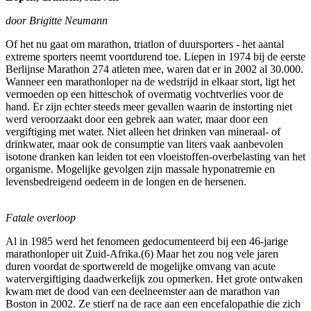
door Brigitte Neumann
Of het nu gaat om marathon, triatlon of duursporters - het aantal
extreme sporters neemt voortdurend toe. Liepen in 1974 bij de eerste
Berlijnse Marathon 274 atleten mee, waren dat er in 2002 al 30.000.
Wanneer een marathonloper na de wedstrijd in elkaar stort, ligt het
vermoeden op een hitteschok of overmatig vochtverlies voor de
hand. Er zijn echter steeds meer gevallen waarin de instorting niet
werd veroorzaakt door een gebrek aan water, maar door een
vergiftiging met water. Niet alleen het drinken van mineraal- of
drinkwater, maar ook de consumptie van liters vaak aanbevolen
isotone dranken kan leiden tot een vloeistoffen-overbelasting van het
organisme. Mogelijke gevolgen zijn massale hyponatremie en
levensbedreigend oedeem in de longen en de hersenen.
Fatale overloop
Al in 1985 werd het fenomeen gedocumenteerd bij een 46-jarige
marathonloper uit Zuid-Afrika.(6) Maar het zou nog vele jaren
duren voordat de sportwereld de mogelijke omvang van acute
watervergiftiging daadwerkelijk zou opmerken. Het grote ontwaken
kwam met de dood van een deelneemster aan de marathon van
Boston in 2002. Ze stierf na de race aan een encefalopathie die zich