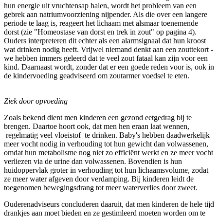
hun energie uit vruchtensap halen, wordt het probleem van een
gebrek aan natriumvoorziening nijpender. Als die over een langere
periode te laag is, reageert het lichaam met alsmaar toenemende
dorst (zie "Homeostase van dorst en trek in zout" op pagina 4).
Ouders interpreteren dit echter als een alarmsignaal dat hun kroost
wat drinken nodig heeft. Vrijwel niemand denkt aan een zouttekort -
we hebben immers geleerd dat te veel zout fataal kan zijn voor een
kind. Daarnaast wordt, zonder dat er een goede reden voor is, ook in
de kindervoeding geadviseerd om zoutarmer voedsel te eten.
Ziek door opvoeding
Zoals bekend dient men kinderen een gezond eetgedrag bij te
brengen. Daartoe hoort ook, dat men hen eraan laat wennen,
regelmatig veel vloeistof te drinken. Baby's hebben daadwerkelijk
meer vocht nodig in verhouding tot hun gewicht dan volwassenen,
omdat hun metabolisme nog niet zo efficiënt werkt en ze meer vocht
verliezen via de urine dan volwassenen. Bovendien is hun
huidoppervlak groter in verhouding tot hun lichaamsvolume, zodat
ze meer water afgeven door verdamping. Bij kinderen leidt de
toegenomen bewegingsdrang tot meer waterverlies door zweet.
Ouderenadviseurs concluderen daaruit, dat men kinderen de hele tijd
drankjes aan moet bieden en ze gestimleerd moeten worden om te