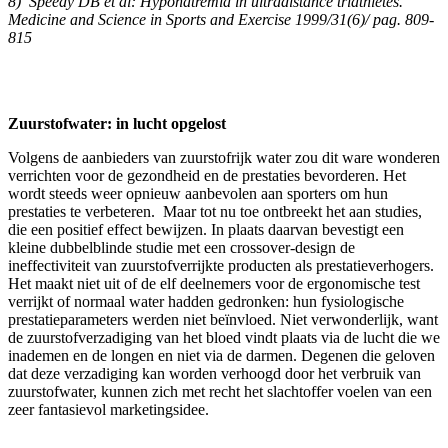
8) Speedy DB et al: Hyponatremia in ultradistance triathletes.
Medicine and Science in Sports and Exercise 1999/31(6)/ pag. 809-
815
Zuurstofwater: in lucht opgelost
Volgens de aanbieders van zuurstofrijk water zou dit ware wonderen
verrichten voor de gezondheid en de prestaties bevorderen. Het
wordt steeds weer opnieuw aanbevolen aan sporters om hun
prestaties te verbeteren. Maar tot nu toe ontbreekt het aan studies,
die een positief effect bewijzen. In plaats daarvan bevestigt een
kleine dubbelblinde studie met een crossover-design de
ineffectiviteit van zuurstofverrijkte producten als prestatieverhogers.
Het maakt niet uit of de elf deelnemers voor de ergonomische test
verrijkt of normaal water hadden gedronken: hun fysiologische
prestatieparameters werden niet beïnvloed. Niet verwonderlijk, want
de zuurstofverzadiging van het bloed vindt plaats via de lucht die we
inademen en de longen en niet via de darmen. Degenen die geloven
dat deze verzadiging kan worden verhoogd door het verbruik van
zuurstofwater, kunnen zich met recht het slachtoffer voelen van een
zeer fantasievol marketingsidee.