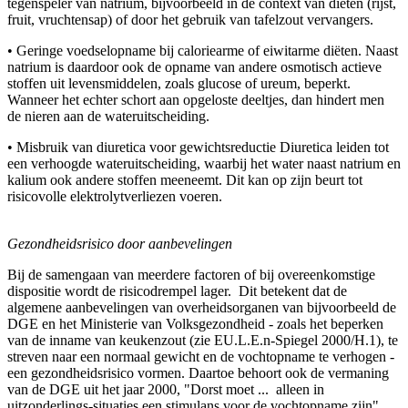
tegenspeler van natrium, bijvoorbeeld in de context van diëten (rijst,
fruit, vruchtensap) of door het gebruik van tafelzout vervangers.
• Geringe voedselopname bij caloriearme of eiwitarme diëten. Naast
natrium is daardoor ook de opname van andere osmotisch actieve
stoffen uit levensmiddelen, zoals glucose of ureum, beperkt.
Wanneer het echter schort aan opgeloste deeltjes, dan hindert men
de nieren aan de wateruitscheiding.
• Misbruik van diuretica voor gewichtsreductie Diuretica leiden tot
een verhoogde wateruitscheiding, waarbij het water naast natrium en
kalium ook andere stoffen meeneemt. Dit kan op zijn beurt tot
risicovolle elektrolytverliezen voeren.
Gezondheidsrisico door aanbevelingen
Bij de samengaan van meerdere factoren of bij overeenkomstige
dispositie wordt de risicodrempel lager. Dit betekent dat de
algemene aanbevelingen van overheidsorganen van bijvoorbeeld de
DGE en het Ministerie van Volksgezondheid - zoals het beperken
van de inname van keukenzout (zie EU.L.E.n-Spiegel 2000/H.1), te
streven naar een normaal gewicht en de vochtopname te verhogen -
een gezondheidsrisico vormen. Daartoe behoort ook de vermaning
van de DGE uit het jaar 2000, "Dorst moet ... alleen in
uitzonderlings-situaties een stimulans voor de vochtopname zijn".