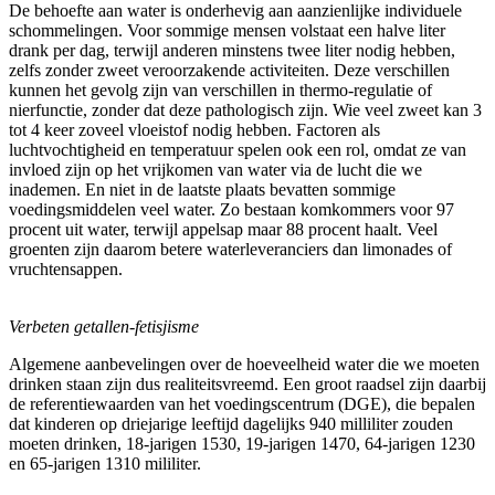
De behoefte aan water is onderhevig aan aanzienlijke individuele
schommelingen. Voor sommige mensen volstaat een halve liter
drank per dag, terwijl anderen minstens twee liter nodig hebben,
zelfs zonder zweet veroorzakende activiteiten. Deze verschillen
kunnen het gevolg zijn van verschillen in thermo-regulatie of
nierfunctie, zonder dat deze pathologisch zijn. Wie veel zweet kan 3
tot 4 keer zoveel vloeistof nodig hebben. Factoren als
luchtvochtigheid en temperatuur spelen ook een rol, omdat ze van
invloed zijn op het vrijkomen van water via de lucht die we
inademen. En niet in de laatste plaats bevatten sommige
voedingsmiddelen veel water. Zo bestaan komkommers voor 97
procent uit water, terwijl appelsap maar 88 procent haalt. Veel
groenten zijn daarom betere waterleveranciers dan limonades of
vruchtensappen.
Verbeten getallen-fetisjisme
Algemene aanbevelingen over de hoeveelheid water die we moeten
drinken staan zijn dus realiteitsvreemd. Een groot raadsel zijn daarbij
de referentiewaarden van het voedingscentrum (DGE), die bepalen
dat kinderen op driejarige leeftijd dagelijks 940 milliliter zouden
moeten drinken, 18-jarigen 1530, 19-jarigen 1470, 64-jarigen 1230
en 65-jarigen 1310 mililiter.