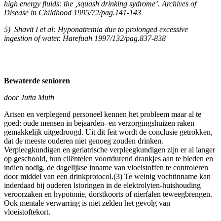
high energy fluids: the ‚squash drinking sydrome’. Archives of
Disease in Childhood 1995/72/pag.141-143
5) Shavit I et al: Hyponatremia due to prolonged excessive
ingestion of water. Harefuah 1997/132/pag.837-838
Bewaterde senioren
door Jutta Muth
Artsen en verplegend personeel kennen het probleem maar al te
goed: oude mensen in bejaarden- en verzorgingshuizen raken
gemakkelijk uitgedroogd. Uit dit feit wordt de conclusie getrokken,
dat de meeste ouderen niet genoeg zouden drinken.
Verpleegkundigen en geriatrische verpleegkundigen zijn er al langer
op geschoold, hun cliëntelen voortdurend drankjes aan te bieden en
indien nodig, de dagelijkse inname van vloeistoffen te controleren
door middel van een drinkprotocol.(3) Te weinig vochtinname kan
inderdaad bij ouderen lstoringen in de elektrolyten-huishouding
veroorzaken en hypotonie, dorstkoorts of nierfalen teweegbrengen.
Ook mentale verwarring is niet zelden het gevolg van
vloeistoftekort.