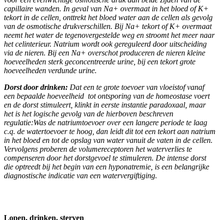
capillaire wanden. In geval van Na+ overmaat in het bloed of K+
tekort in de cellen, onttrekt het bloed water aan de cellen als gevolg
van de osmotische drukverschillen. Bij Na+ tekort of K+ overmaat
neemt het water de tegenovergestelde weg en stroomt het meer naar
het celinterieur. Natrium wordt ook gereguleerd door uitscheiding
via de nieren. Bij een Na+ overschot produceren de nieren kleine
hoeveelheden sterk geconcentreerde urine, bij een tekort grote
hoeveelheden verdunde urine.
Dorst door drinken:
Dat een te grote toevoer van vloeistof vanaf
een bepaalde hoeveelheid tot ontsporing van de homeostase voert
en de dorst stimuleert, klinkt in eerste instantie paradoxaal, maar
het is het logische gevolg van de hierboven beschreven
regulatie:Was de natriumtoevoer over een langere periode te laag
c.q. de watertoevoer te hoog, dan leidt dit tot een tekort aan natrium
in het bloed en tot de opslag van water vanuit de vaten in de cellen.
Vervolgens proberen de volumereceptoren het waterverlies te
compenseren door het dorstgevoel te stimuleren. De intense dorst
die optreedt bij het begin van een hyponatremie, is een belangrijke
diagnostische indicatie van een watervergiftiging.
Lopen, drinken, sterven