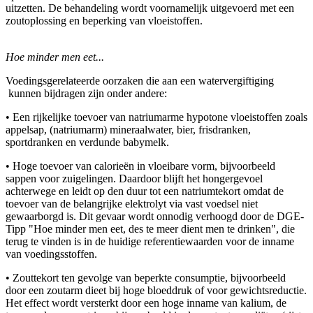
uitzetten. De behandeling wordt voornamelijk uitgevoerd met een
zoutoplossing en beperking van vloeistoffen.
Hoe minder men eet...
Voedingsgerelateerde oorzaken die aan een watervergiftiging
kunnen bijdragen zijn onder andere:
• Een rijkelijke toevoer van natriumarme hypotone vloeistoffen zoals
appelsap, (natriumarm) mineraalwater, bier, frisdranken,
sportdranken en verdunde babymelk.
• Hoge toevoer van calorieën in vloeibare vorm, bijvoorbeeld
sappen voor zuigelingen. Daardoor blijft het hongergevoel
achterwege en leidt op den duur tot een natriumtekort omdat de
toevoer van de belangrijke elektrolyt via vast voedsel niet
gewaarborgd is. Dit gevaar wordt onnodig verhoogd door de DGE-
Tipp "Hoe minder men eet, des te meer dient men te drinken", die
terug te vinden is in de huidige referentiewaarden voor de inname
van voedingsstoffen.
• Zouttekort ten gevolge van beperkte consumptie, bijvoorbeeld
door een zoutarm dieet bij hoge bloeddruk of voor gewichtsreductie.
Het effect wordt versterkt door een hoge inname van kalium, de