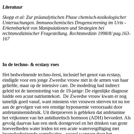
Literatuur
Skopp et al: Zur präanalytischen Phase chemisch-toxikologischer
Untersuchungen. Immunochemisches Drogenscreening im Urin -
Erkennbarkeit von Manipulationen und Strategien bei
rechtsmedizinischer Fragestellung. Rechtsmedizin 1998/8/ pag.163-
167
In de techno- & ecstasy roes
Het bedwelmende techno-feest, inclusief het genot van ecstasy,
eindigde voor een jonge Zweedse vrouw niet in de armen van haar
geliefde, maar op de intensive care. De modedrug had indirect
geleid tot de ineenstorting van de 19-jarige: De eigenlijke diagnose
luidde een acuut natriumtekort. De Zweedse vrouw kwam er nog
tamelijk goed vanaf, want minstens vier vrouwen stierven tot nu toe
aan de gevolgen van een ernstige hyponaemie veroorzaakt door
amfetaminemisbruik. Uit dierproeven is gebleken dat amfetamine
het vrijkomen van het antidiuretisch hormoon (ADH) bevordert. Als
gevolg daarvan kan een sterk dorstgevoel en het drinken van grote
hoeveelheden water leiden tot een acute watervergiftiging met
levensbedreigende complicaties - vooral wanneer door het