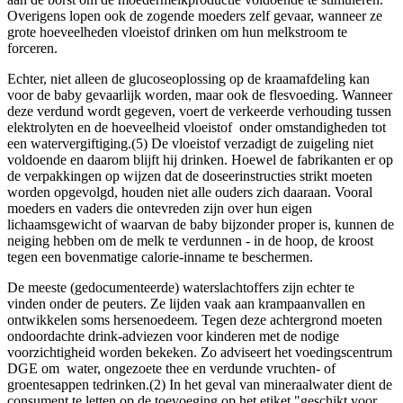
Overigens lopen ook de zogende moeders zelf gevaar, wanneer ze
grote hoeveelheden vloeistof drinken om hun melkstroom te
forceren.
Echter, niet alleen de glucoseoplossing op de kraamafdeling kan
voor de baby gevaarlijk worden, maar ook de flesvoeding. Wanneer
deze verdund wordt gegeven, voert de verkeerde verhouding tussen
elektrolyten en de hoeveelheid vloeistof onder omstandigheden tot
een watervergiftiging.(5) De vloeistof verzadigt de zuigeling niet
voldoende en daarom blijft hij drinken. Hoewel de fabrikanten er op
de verpakkingen op wijzen dat de doseerinstructies strikt moeten
worden opgevolgd, houden niet alle ouders zich daaraan. Vooral
moeders en vaders die ontevreden zijn over hun eigen
lichaamsgewicht of waarvan de baby bijzonder proper is, kunnen de
neiging hebben om de melk te verdunnen - in de hoop, de kroost
tegen een bovenmatige calorie-inname te beschermen.
De meeste (gedocumenteerde) waterslachtoffers zijn echter te
vinden onder de peuters. Ze lijden vaak aan krampaanvallen en
ontwikkelen soms hersenoedeem. Tegen deze achtergrond moeten
ondoordachte drink-adviezen voor kinderen met de nodige
voorzichtigheid worden bekeken. Zo adviseert het voedingscentrum
DGE om water, ongezoete thee en verdunde vruchten- of
groentesappen tedrinken.(2) In het geval van mineraalwater dient de
consument te letten op de toevoeging op het etiket "geschikt voor