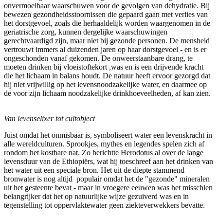
onvermoeibaar waarschuwen voor de gevolgen van dehydratie. Bij
bewezen gezondheidsstoornissen die gepaard gaan met verlies van
het dorstgevoel, zoals die herhaaldelijk worden waargenomen in de
geriatrische zorg, kunnen dergelijke waarschuwingen
gerechtvaardigd zijn, maar niet bij gezonde personen. De mensheid
vertrouwt immers al duizenden jaren op haar dorstgevoel - en is er
ongeschonden vanaf gekomen. De onweerstaanbare drang, te
moeten drinken bij vloeistoftekort ,was en is een drijvende kracht
die het lichaam in balans houdt. De natuur heeft ervoor gezorgd dat
hij niet vrijwillig op het levensnoodzakelijke water, en daarmee op
de voor zijn lichaam noodzakelijke drinkhoeveelheden, af kan zien.
Van levenselixer tot cultobject
Juist omdat het onmisbaar is, symboliseert water een levenskracht in
alle wereldculturen. Sprookjes, mythes en legendes spelen zich af
rondom het kostbare nat. Zo berichtte Herodotus al over de lange
levensduur van de Ethiopiërs, wat hij toeschreef aan het drinken van
het water uit een speciale bron. Het uit de diepte stammend
bronwater is nog altijd populair omdat het de "gezonde" mineralen
uit het gesteente bevat - maar in vroegere eeuwen was het misschien
belangrijker dat het op natuurlijke wijze gezuiverd was en in
tegenstelling tot oppervlaktewater geen ziekteverwekkers bevatte.