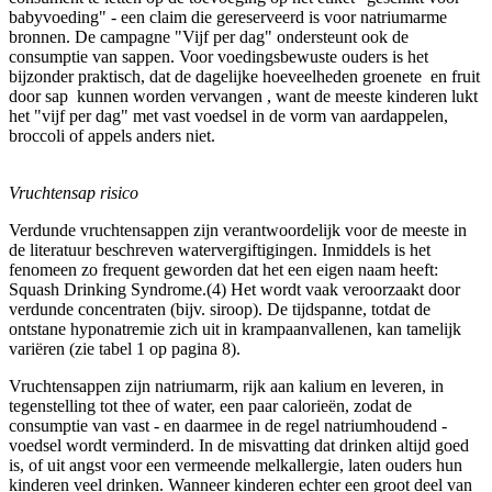
babyvoeding" - een claim die gereserveerd is voor natriumarme
bronnen. De campagne "Vijf per dag" ondersteunt ook de
consumptie van sappen. Voor voedingsbewuste ouders is het
bijzonder praktisch, dat de dagelijke hoeveelheden groenete en fruit
door sap kunnen worden vervangen , want de meeste kinderen lukt
het "vijf per dag" met vast voedsel in de vorm van aardappelen,
broccoli of appels anders niet.
Vruchtensap risico
Verdunde vruchtensappen zijn verantwoordelijk voor de meeste in
de literatuur beschreven watervergiftigingen. Inmiddels is het
fenomeen zo frequent geworden dat het een eigen naam heeft:
Squash Drinking Syndrome.(4) Het wordt vaak veroorzaakt door
verdunde concentraten (bijv. siroop). De tijdspanne, totdat de
ontstane hyponatremie zich uit in krampaanvallenen, kan tamelijk
variëren (zie tabel 1 op pagina 8).
Vruchtensappen zijn natriumarm, rijk aan kalium en leveren, in
tegenstelling tot thee of water, een paar calorieën, zodat de
consumptie van vast - en daarmee in de regel natriumhoudend -
voedsel wordt verminderd. In de misvatting dat drinken altijd goed
is, of uit angst voor een vermeende melkallergie, laten ouders hun
kinderen veel drinken. Wanneer kinderen echter een groot deel van