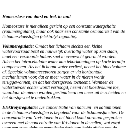
Homeostase van dorst en trek in zout
Homeostase is niet alleen gericht op een constant watergehalte
(volumeregulatie), maar ook naar een constante osmolariteit van de
lichaamsvloeistoffen (elektrolyt-regulatie).
Volumeregulatie:
Omdat het lichaam slechts een kleine
watervoorraad bezit en nauwelijk overtollig water op kan slaan,
moet een verstoorde balans snel in evenwicht gebracht worden.
Alleen het intracellulaire water kan tekortkomingen op korte termijn
compenseren. Als het lichaam water verliest, neemt het bloedvolume
af. Speciale volumereceptoren zorgen er via horizontale
mechanismen voor, dat er meer water in de nieren wordt
teruggewonnen, en dat het dorstgevoel toeneemt. Wanneer de
watertoevoer echter wordt verhoogd, neemt het bloedvolume toe,
waardoor de nieren worden gestimuleerd om meer uit te scheiden en
het dorstgevoel te onderdrukken.
Elektrolytregulatie:
De concentratie van natrium- en kaliumionen
in de lichaamsvloeistoffen is bepalend voor de lichaamsfuncties. De
concentratie van Na+-ionen in het bloed komt normaal gesproken
overeen met de concentratie van K+-ionen in de cellen, wat zorgt
voor een evenwichtige osmotische druk aan beide zijden van de