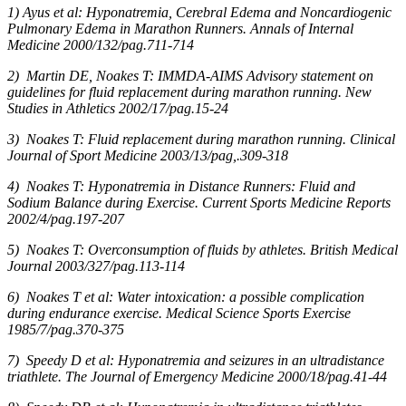
1) Ayus et al: Hyponatremia, Cerebral Edema and Noncardiogenic
Pulmonary Edema in Marathon Runners. Annals of Internal
Medicine 2000/132/pag.711-714
2) Martin DE, Noakes T: IMMDA-AIMS Advisory statement on
guidelines for fluid replacement during marathon running. New
Studies in Athletics 2002/17/pag.15-24
3) Noakes T: Fluid replacement during marathon running. Clinical
Journal of Sport Medicine 2003/13/pag,.309-318
4) Noakes T: Hyponatremia in Distance Runners: Fluid and
Sodium Balance during Exercise. Current Sports Medicine Reports
2002/4/pag.197-207
5) Noakes T: Overconsumption of fluids by athletes. British Medical
Journal 2003/327/pag.113-114
6) Noakes T et al: Water intoxication: a possible complication
during endurance exercise. Medical Science Sports Exercise
1985/7/pag.370-375
7) Speedy D et al: Hyponatremia and seizures in an ultradistance
triathlete. The Journal of Emergency Medicine 2000/18/pag.41-44