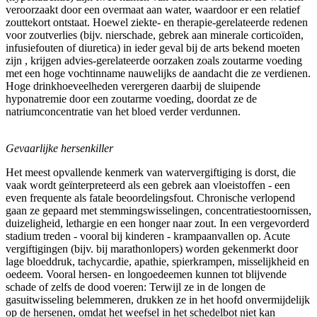
veroorzaakt door een overmaat aan water, waardoor er een relatief
zouttekort ontstaat. Hoewel ziekte- en therapie-gerelateerde redenen
voor zoutverlies (bijv. nierschade, gebrek aan minerale corticoïden,
infusiefouten of diuretica) in ieder geval bij de arts bekend moeten
zijn , krijgen advies-gerelateerde oorzaken zoals zoutarme voeding
met een hoge vochtinname nauwelijks de aandacht die ze verdienen.
Hoge drinkhoeveelheden verergeren daarbij de sluipende
hyponatremie door een zoutarme voeding, doordat ze de
natriumconcentratie van het bloed verder verdunnen.
Gevaarlijke hersenkiller
Het meest opvallende kenmerk van watervergiftiging is dorst, die
vaak wordt geïnterpreteerd als een gebrek aan vloeistoffen - een
even frequente als fatale beoordelingsfout. Chronische verlopend
gaan ze gepaard met stemmingswisselingen, concentratiestoornissen,
duizeligheid, lethargie en een honger naar zout. In een vergevorderd
stadium treden - vooral bij kinderen - krampaanvallen op. Acute
vergiftigingen (bijv. bij marathonlopers) worden gekenmerkt door
lage bloeddruk, tachycardie, apathie, spierkrampen, misselijkheid en
oedeem. Vooral hersen- en longoedeemen kunnen tot blijvende
schade of zelfs de dood voeren: Terwijl ze in de longen de
gasuitwisseling belemmeren, drukken ze in het hoofd onvermijdelijk
op de hersenen, omdat het weefsel in het schedelbot niet kan