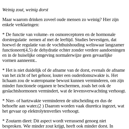
Weinig zout, weinig dorst
Maar waarom drinken zoveel oude mensen zo weinig? Hier zijn
enkele verklaringen:
* De functie van volume- en osmoreceptoren en de hormonale
dorstregulatie nemen af met de leeftijd. Studies bevestigen, dat
hoewel de regulatie van de vochthuishouding weliswaar langzamer
functioneert(4,5) de dehydratie echter zonder verdere aandoeningen
en in de huiselijke omgeving normalerwijze geen gevaarlijke
vormen aanneemt..
* Het is niet duidelijk of de afname van de dorst, evenals de afname
van het zicht of het gehoor, louter een ouderdomszwakte is. Het
lichaam zou de wateropname bewust kunnen verminderen, om zijn
minder functionele organen te beschermen, zoals het ook de
geslachtshormonen vermindert, wat de levensverwachting verhoogt.
* Nier- of hartzwakte verminderen de uitscheiding en dus de
behoefte aan water.(2 ) Daarom worden vaak diuretica ingezet, wat
het gevaar op elektrolytenverlies verhoogt.
* Zoutarm dieet: Dit aspect wordt verrassend genoeg niet
besproken. Wie minder zout krijgt, heeft ook minder dorst. In