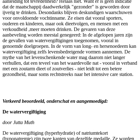
aanleiding tot tevredenheid? Helaas niet. Want er is geen indicatie
dat de maatschappij daadwerkelijk "gezonder" is geworden door
ijverig te drinken. Desondanks blijven deskundigen waarschuwen
voor onvoldoende vochtinname. Ze eisen dat vooral sporters,
ouderen en kinderen, maar ook dieetvolgen, en mensen met een
verkoudheid ,meer moeten drinken. De gevaren van deze
aanbeveling worden meestal genegeerd: In de afgelopen jaren zijn
de gevallen van watervergiftigingen toegenomen, vooral in
genoemde doelgroepen. In de vorm van long- en hersenoedeem kan
watervergiftiging zelfs levensbedreigende vormen aannemen. De
mythe van het levenschenkende water mag daarom niet langer
verhullen, dat een teveel van het waardevolle nat - vooral in verband
met een zoutarm dieet of zoutverlies - niet leidt tot een betere
gezondheid, maar soms rechtstreeks naar het intensive care station.
Verkeerd beoordeeld, onderschat en aangemoedigd:
De watervergiftiging
door Jutta Muth
De watervergiftiging (hyperhydratie) of natriumtekort
(hyponatremie) zijn twee kanten van dezelfde medaille. Ze worden