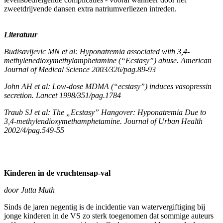
zweetdrijvende dansen extra natriumverliezen intreden.
Literatuur
Budisavljevic MN et al: Hyponatremia associated with 3,4-
methylenedioxymethylamphetamine (“Ecstasy”) abuse. American
Journal of Medical Science 2003/326/pag.89-93
John AH et al: Low-dose MDMA (“ecstasy”) induces vasopressin
secretion. Lancet 1998/351/pag.1784
Traub SJ et al: The „Ecstasy” Hangover: Hyponatremia Due to
3,4-methylendioxymethamphetamine. Journal of Urban Health
2002/4/pag.549-55
Kinderen in de vruchtensap-val
door Jutta Muth
Sinds de jaren negentig is de incidentie van watervergiftiging bij
jonge kinderen in de VS zo sterk toegenomen dat sommige auteurs