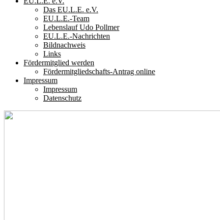
EU.L.E. e.V.
Das EU.L.E. e.V.
EU.L.E.-Team
Lebenslauf Udo Pollmer
EU.L.E.-Nachrichten
Bildnachweis
Links
Fördermitglied werden
Fördermitgliedschafts-Antrag online
Impressum
Impressum
Datenschutz