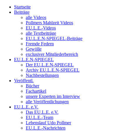
Startseite
Beiträge
alle Videos
Pollmers Mahlzeit Videos
EU.L.E.-Videos
alle Textbeiträge
EU.L.E.N-SPIEGEL-Beiträge
Fremde Federn
Gewölle
exclusiver Mitgliederbereich
EU.L.E.N-SPIEGEL
Der EU.L.E.N-SPIEGEL
Archiv EU.L.E.N-SPIEGEL
Nachbestellungen
Veröffentl.
Bücher
Fachartikel
unsere Experten im Interview
alle Veröffentlichungen
EU.L.E. e.V.
Das EU.L.E. e.V.
EU.L.E.-Team
Lebenslauf Udo Pollmer
EU.L.E.-Nachrichten