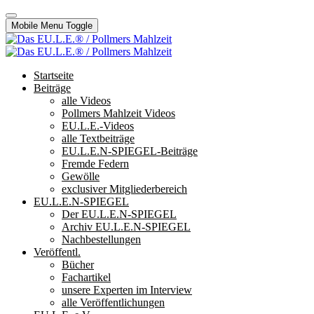
Mobile Menu Toggle
Startseite
Beiträge
alle Videos
Pollmers Mahlzeit Videos
EU.L.E.-Videos
alle Textbeiträge
EU.L.E.N-SPIEGEL-Beiträge
Fremde Federn
Gewölle
exclusiver Mitgliederbereich
EU.L.E.N-SPIEGEL
Der EU.L.E.N-SPIEGEL
Archiv EU.L.E.N-SPIEGEL
Nachbestellungen
Veröffentl.
Bücher
Fachartikel
unsere Experten im Interview
alle Veröffentlichungen