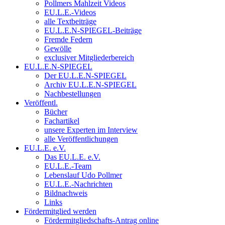
Pollmers Mahlzeit Videos
EU.L.E.-Videos
alle Textbeiträge
EU.L.E.N-SPIEGEL-Beiträge
Fremde Federn
Gewölle
exclusiver Mitgliederbereich
EU.L.E.N-SPIEGEL
Der EU.L.E.N-SPIEGEL
Archiv EU.L.E.N-SPIEGEL
Nachbestellungen
Veröffentl.
Bücher
Fachartikel
unsere Experten im Interview
alle Veröffentlichungen
EU.L.E. e.V.
Das EU.L.E. e.V.
EU.L.E.-Team
Lebenslauf Udo Pollmer
EU.L.E.-Nachrichten
Bildnachweis
Links
Fördermitglied werden
Fördermitgliedschafts-Antrag online