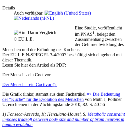
Details
Auch verfügbar:
Eine Studie, veröffentlicht
1
im PNAS
, belegt den
© EU.L.E.
Zusammenhang zwischen
der Gehirnentwicklung des
Menschen und der Erfindung des Kochens.
Der EU.L.E.N-SPIEGEL 3-4/2007 beschäftigt sich eingehend mit
dieser Thematik.
Lesen Sie hier den Artikel als PDF:
Der Mensch - ein Coctivor
Der Mensch – ein Coctivor ()
Die Grafik (links) stammt aus dem Fachartikel
=> Die Bedeutung
der "Küche" für die Evolution des Menschen
von Muth J, Pollmer
U, erschienen in der Züchtungskunde 2010; 82: S. 40-56
1) Fonseca-Azevedo, K; Herculano-Houzel, S:
Metabolic constraint
imposes tradeoff between body size and number of brain neurons in
human evolution