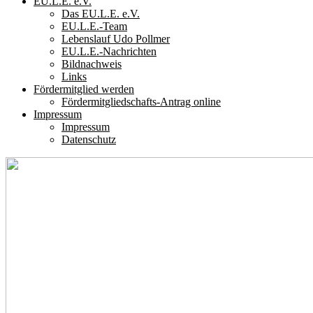
EU.L.E. e.V.
Das EU.L.E. e.V.
EU.L.E.-Team
Lebenslauf Udo Pollmer
EU.L.E.-Nachrichten
Bildnachweis
Links
Fördermitglied werden
Fördermitgliedschafts-Antrag online
Impressum
Impressum
Datenschutz