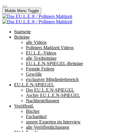
Mobile Menu Toggle
Startseite
Beiträge
alle Videos
Pollmers Mahlzeit Videos
EU.L.E.-Videos
alle Textbeiträge
EU.L.E.N-SPIEGEL-Beiträge
Fremde Federn
Gewölle
exclusiver Mitgliederbereich
EU.L.E.N-SPIEGEL
Der EU.L.E.N-SPIEGEL
Archiv EU.L.E.N-SPIEGEL
Nachbestellungen
Veröffentl.
Bücher
Fachartikel
unsere Experten im Interview
alle Veröffentlichungen