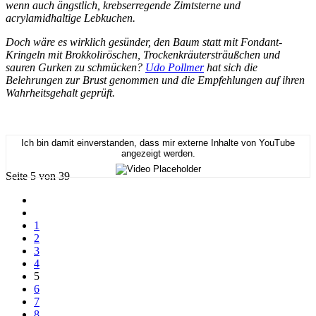
wenn auch ängstlich, krebserregende Zimtsterne und
acrylamidhaltige Lebkuchen.
Doch wäre es wirklich gesünder, den Baum statt mit Fondant-
Kringeln mit Brokkoliröschen, Trockenkräutersträußchen und
sauren Gurken zu schmücken?
Udo Pollmer
hat sich die
Belehrungen zur Brust genommen und die Empfehlungen auf ihren
Wahrheitsgehalt geprüft.
Ich bin damit einverstanden, dass mir externe Inhalte von YouTube
angezeigt werden.
Seite 5 von 39
1
2
3
4
5
6
7
8