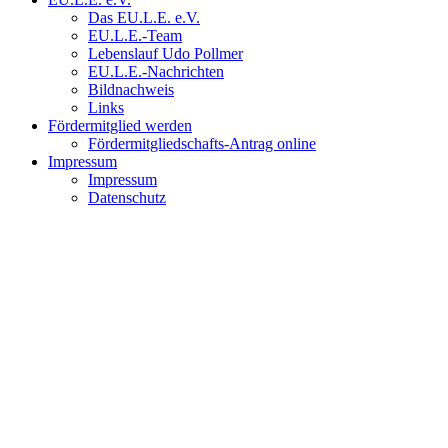
Das EU.L.E. e.V.
EU.L.E.-Team
Lebenslauf Udo Pollmer
EU.L.E.-Nachrichten
Bildnachweis
Links
Fördermitglied werden
Fördermitgliedschafts-Antrag online
Impressum
Impressum
Datenschutz