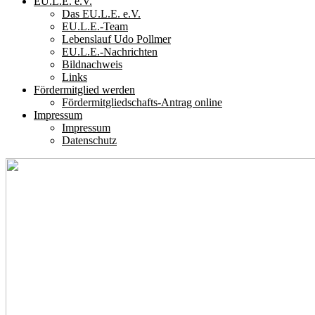
EU.L.E. e.V.
Das EU.L.E. e.V.
EU.L.E.-Team
Lebenslauf Udo Pollmer
EU.L.E.-Nachrichten
Bildnachweis
Links
Fördermitglied werden
Fördermitgliedschafts-Antrag online
Impressum
Impressum
Datenschutz