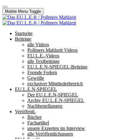
Mobile Menu Toggle
Startseite
Beiträge
alle Videos
Pollmers Mahlzeit Videos
EU.L.E.-Videos
alle Textbeiträge
EU.L.E.N-SPIEGEL-Beiträge
Fremde Federn
Gewölle
exclusiver Mitgliederbereich
EU.L.E.N-SPIEGEL
Der EU.L.E.N-SPIEGEL
Archiv EU.L.E.N-SPIEGEL
Nachbestellungen
Veröffentl.
Bücher
Fachartikel
unsere Experten im Interview
alle Veröffentlichungen