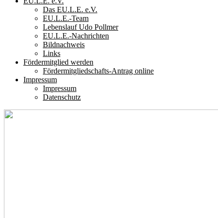
EU.L.E. e.V.
Das EU.L.E. e.V.
EU.L.E.-Team
Lebenslauf Udo Pollmer
EU.L.E.-Nachrichten
Bildnachweis
Links
Fördermitglied werden
Fördermitgliedschafts-Antrag online
Impressum
Impressum
Datenschutz