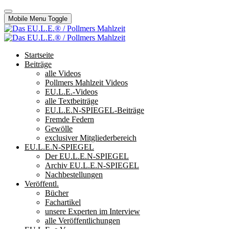
Mobile Menu Toggle
Startseite
Beiträge
alle Videos
Pollmers Mahlzeit Videos
EU.L.E.-Videos
alle Textbeiträge
EU.L.E.N-SPIEGEL-Beiträge
Fremde Federn
Gewölle
exclusiver Mitgliederbereich
EU.L.E.N-SPIEGEL
Der EU.L.E.N-SPIEGEL
Archiv EU.L.E.N-SPIEGEL
Nachbestellungen
Veröffentl.
Bücher
Fachartikel
unsere Experten im Interview
alle Veröffentlichungen