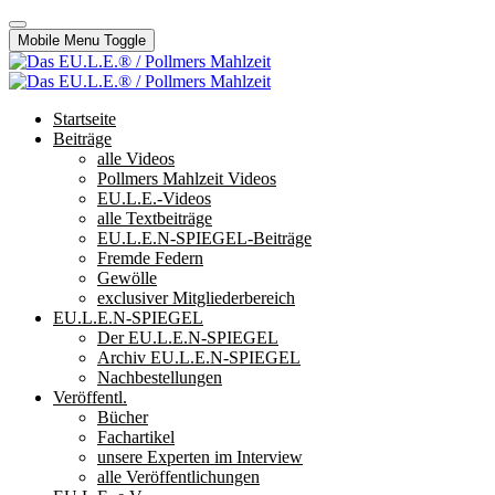
Mobile Menu Toggle
Startseite
Beiträge
alle Videos
Pollmers Mahlzeit Videos
EU.L.E.-Videos
alle Textbeiträge
EU.L.E.N-SPIEGEL-Beiträge
Fremde Federn
Gewölle
exclusiver Mitgliederbereich
EU.L.E.N-SPIEGEL
Der EU.L.E.N-SPIEGEL
Archiv EU.L.E.N-SPIEGEL
Nachbestellungen
Veröffentl.
Bücher
Fachartikel
unsere Experten im Interview
alle Veröffentlichungen