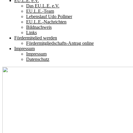
EU.L.E. e.V.
Das EU.L.E. e.V.
EU.L.E.-Team
Lebenslauf Udo Pollmer
EU.L.E.-Nachrichten
Bildnachweis
Links
Fördermitglied werden
Fördermitgliedschafts-Antrag online
Impressum
Impressum
Datenschutz