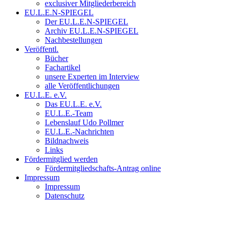
exclusiver Mitgliederbereich
EU.L.E.N-SPIEGEL
Der EU.L.E.N-SPIEGEL
Archiv EU.L.E.N-SPIEGEL
Nachbestellungen
Veröffentl.
Bücher
Fachartikel
unsere Experten im Interview
alle Veröffentlichungen
EU.L.E. e.V.
Das EU.L.E. e.V.
EU.L.E.-Team
Lebenslauf Udo Pollmer
EU.L.E.-Nachrichten
Bildnachweis
Links
Fördermitglied werden
Fördermitgliedschafts-Antrag online
Impressum
Impressum
Datenschutz