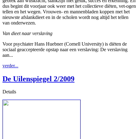
gebrek aan wilskracht, slankzijn met geluk, succes en erkenning. En
dus begint dit voorjaar ook weer met het collectieve diëten, vet-ogen
tellen en het wegen. Vrouwen- en mannenbladen koppen met het
nieuwste afslankdieet en in de scholen wordt nog altijd het tellen
van onderwezen.
Van dieet naar verslaving
Voor psychiater Hans Huebner (Cornell University) is diëten de
sociaal geaccepteerde opstap naar een verslaving: De verslaving
aan...
verder...
De Uilenspiegel 2/2009
Details