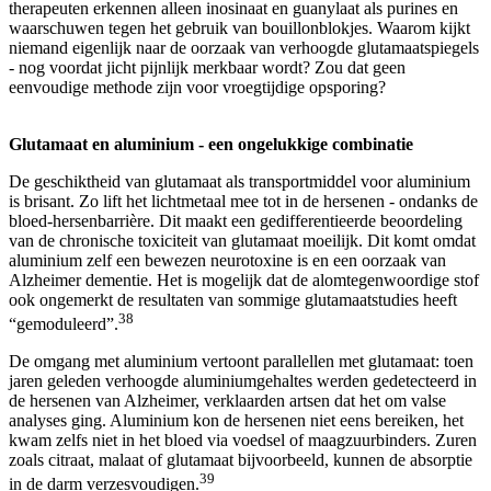
therapeuten erkennen alleen inosinaat en guanylaat als purines en
waarschuwen tegen het gebruik van bouillonblokjes. Waarom kijkt
niemand eigenlijk naar de oorzaak van verhoogde glutamaatspiegels
- nog voordat jicht pijnlijk merkbaar wordt? Zou dat geen
eenvoudige methode zijn voor vroegtijdige opsporing?
Glutamaat en aluminium - een ongelukkige combinatie
De geschiktheid van glutamaat als transportmiddel voor aluminium
is brisant. Zo lift het lichtmetaal mee tot in de hersenen - ondanks de
bloed-hersenbarrière. Dit maakt een gedifferentieerde beoordeling
van de chronische toxiciteit van glutamaat moeilijk. Dit komt omdat
aluminium zelf een bewezen neurotoxine is en een oorzaak van
Alzheimer dementie. Het is mogelijk dat de alomtegenwoordige stof
ook ongemerkt de resultaten van sommige glutamaatstudies heeft
38
“gemoduleerd”.
De omgang met aluminium vertoont parallellen met glutamaat: toen
jaren geleden verhoogde aluminiumgehaltes werden gedetecteerd in
de hersenen van Alzheimer, verklaarden artsen dat het om valse
analyses ging. Aluminium kon de hersenen niet eens bereiken, het
kwam zelfs niet in het bloed via voedsel of maagzuurbinders. Zuren
zoals citraat, malaat of glutamaat bijvoorbeeld, kunnen de absorptie
39
in de darm verzesvoudigen.