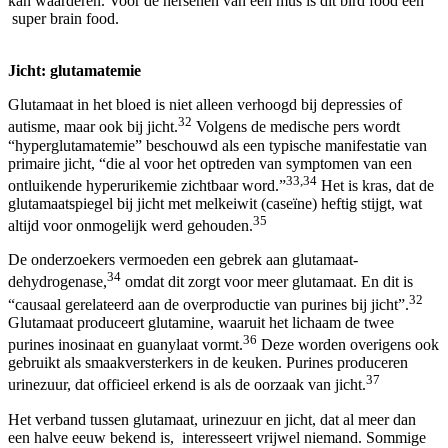
kan waarderen. Voor de hersenen van een mus is dit bird food een
super brain food.
Jicht: glutamatemie
Glutamaat in het bloed is niet alleen verhoogd bij depressies of
32
autisme, maar ook bij jicht.
Volgens de medische pers wordt
“hyperglutamatemie” beschouwd als een typische manifestatie van
primaire jicht, “die al voor het optreden van symptomen van een
33,34
ontluikende hyperurikemie zichtbaar word.”
Het is kras, dat de
glutamaatspiegel bij jicht met melkeiwit (caseïne) heftig stijgt, wat
35
altijd voor onmogelijk werd gehouden.
De onderzoekers vermoeden een gebrek aan glutamaat-
34
dehydrogenase,
omdat dit zorgt voor meer glutamaat. En dit is
32
“causaal gerelateerd aan de overproductie van purines bij jicht”.
Glutamaat produceert glutamine, waaruit het lichaam de twee
36
purines inosinaat en guanylaat vormt.
Deze worden overigens ook
gebruikt als smaakversterkers in de keuken. Purines produceren
37
urinezuur, dat officieel erkend is als de oorzaak van jicht.
Het verband tussen glutamaat, urinezuur en jicht, dat al meer dan
een halve eeuw bekend is, interesseert vrijwel niemand. Sommige