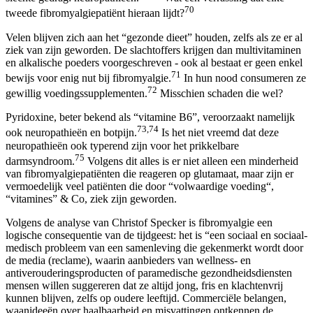
70
tweede fibromyalgiepatiënt hieraan lijdt?
Velen blijven zich aan het “gezonde dieet” houden, zelfs als ze er al
ziek van zijn geworden. De slachtoffers krijgen dan multivitaminen
en alkalische poeders voorgeschreven - ook al bestaat er geen enkel
71
bewijs voor enig nut bij fibromyalgie.
In hun nood consumeren ze
72
gewillig voedingssupplementen.
Misschien schaden die wel?
Pyridoxine, beter bekend als “vitamine B6”, veroorzaakt namelijk
73,74
ook neuropathieën en botpijn.
Is het niet vreemd dat deze
neuropathieën ook typerend zijn voor het prikkelbare
75
darmsyndroom.
Volgens dit alles is er niet alleen een minderheid
van fibromyalgiepatiënten die reageren op glutamaat, maar zijn er
vermoedelijk veel patiënten die door “volwaardige voeding“,
“vitamines” & Co, ziek zijn geworden.
Volgens de analyse van Christof Specker is fibromyalgie een
logische consequentie van de tijdgeest: het is “een sociaal en sociaal-
medisch probleem van een samenleving die gekenmerkt wordt door
de media (reclame), waarin aanbieders van wellness- en
antiverouderingsproducten of paramedische gezondheidsdiensten
mensen willen suggereren dat ze altijd jong, fris en klachtenvrij
kunnen blijven, zelfs op oudere leeftijd. Commerciële belangen,
waanideeën over haalbaarheid en misvattingen ontkennen de