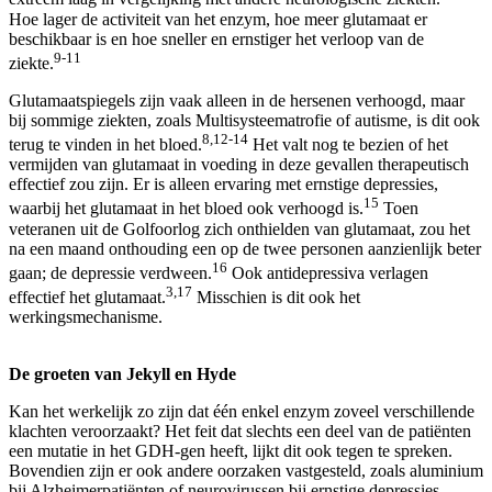
Hoe lager de activiteit van het enzym, hoe meer glutamaat er
beschikbaar is en hoe sneller en ernstiger het verloop van de
9-11
ziekte.
Glutamaatspiegels zijn vaak alleen in de hersenen verhoogd, maar
bij sommige ziekten, zoals Multisysteematrofie of autisme, is dit ook
8,12-14
terug te vinden in het bloed.
Het valt nog te bezien of het
vermijden van glutamaat in voeding in deze gevallen therapeutisch
effectief zou zijn. Er is alleen ervaring met ernstige depressies,
15
waarbij het glutamaat in het bloed ook verhoogd is.
Toen
veteranen uit de Golfoorlog zich onthielden van glutamaat, zou het
na een maand onthouding een op de twee personen aanzienlijk beter
16
gaan; de depressie verdween.
Ook antidepressiva verlagen
3,17
effectief het glutamaat.
Misschien is dit ook het
werkingsmechanisme.
De groeten van Jekyll en Hyde
Kan het werkelijk zo zijn dat één enkel enzym zoveel verschillende
klachten veroorzaakt? Het feit dat slechts een deel van de patiënten
een mutatie in het GDH-gen heeft, lijkt dit ook tegen te spreken.
Bovendien zijn er ook andere oorzaken vastgesteld, zoals aluminium
bij Alzheimerpatiënten of neurovirussen bij ernstige depressies.