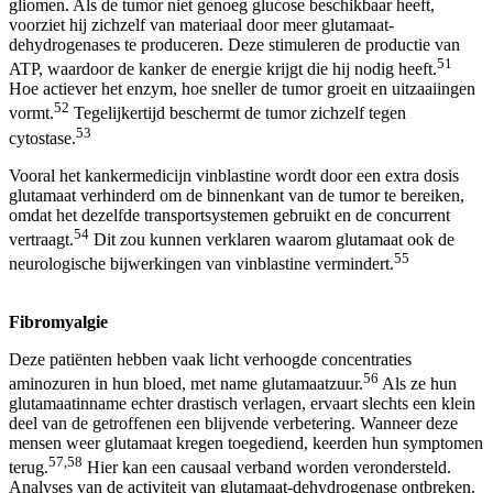
gliomen. Als de tumor niet genoeg glucose beschikbaar heeft,
voorziet hij zichzelf van materiaal door meer glutamaat-
dehydrogenases te produceren. Deze stimuleren de productie van
51
ATP, waardoor de kanker de energie krijgt die hij nodig heeft.
Hoe actiever het enzym, hoe sneller de tumor groeit en uitzaaiingen
52
vormt.
Tegelijkertijd beschermt de tumor zichzelf tegen
53
cytostase.
Vooral het kankermedicijn vinblastine wordt door een extra dosis
glutamaat verhinderd om de binnenkant van de tumor te bereiken,
omdat het dezelfde transportsystemen gebruikt en de concurrent
54
vertraagt.
Dit zou kunnen verklaren waarom glutamaat ook de
55
neurologische bijwerkingen van vinblastine vermindert.
Fibromyalgie
Deze patiënten hebben vaak licht verhoogde concentraties
56
aminozuren in hun bloed, met name glutamaatzuur.
Als ze hun
glutamaatinname echter drastisch verlagen, ervaart slechts een klein
deel van de getroffenen een blijvende verbetering. Wanneer deze
mensen weer glutamaat kregen toegediend, keerden hun symptomen
57,58
terug.
Hier kan een causaal verband worden verondersteld.
Analyses van de activiteit van glutamaat-dehydrogenase ontbreken.