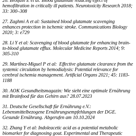
26. Brotfain E et al: Blood glutamate reducing effect of
hemofiltration in critically ill patients. Neurotoxicity Research 2018;
33: 300–308
27. Zaghmi A et al: Sustained blood glutamate scavenging
enhances protection in ischemic stroke. Communications Biology
2020; 3: e729
28. Li Y et al: Scavenging of blood glutamate for enhancing brain-
to-blood glutamate efflux. Molecular Medicine Reports 2014; 9:
305-310
29. Martínez-Miguel P et al: Effective glutamate clearance from the
systemic circulation by hemodialysis: Potential relevance for
cerebral ischemia management. Artificial Organs 2021; 45: 1183-
1188
30. AOK Gesundheitsmagazin: Wie sieht eine optimale Ernährung
mit Brainfood für das Gehirn aus? 28.07.2023
31. Deutsche Gesellschaft für Ernährung e.V.:
Lebensmittelbezogene Ernährungsempfehlungen der DGE.
Gesunde Ernährung. Abgerufen am 10.10.2024
32. Zhang Y et al: Indoleacetic acid as a potential metabolic
biomarker for diagnosing gout. Experimental and Therapeutic