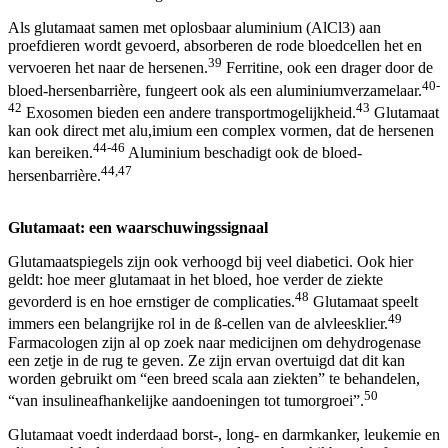
Als glutamaat samen met oplosbaar aluminium (AlCl3) aan
proefdieren wordt gevoerd, absorberen de rode bloedcellen het en
39
vervoeren het naar de hersenen.
Ferritine, ook een drager door de
40-
bloed-hersenbarrière, fungeert ook als een aluminiumverzamelaar.
42
43
Exosomen bieden een andere transportmogelijkheid.
Glutamaat
kan ook direct met alu,imium een complex vormen, dat de hersenen
44-46
kan bereiken.
Aluminium beschadigt ook de bloed-
44,47
hersenbarrière.
Glutamaat: een waarschuwingssignaal
Glutamaatspiegels zijn ook verhoogd bij veel diabetici. Ook hier
geldt: hoe meer glutamaat in het bloed, hoe verder de ziekte
48
gevorderd is en hoe ernstiger de complicaties.
Glutamaat speelt
49
immers een belangrijke rol in de ß-cellen van de alvleesklier.
Farmacologen zijn al op zoek naar medicijnen om dehydrogenase
een zetje in de rug te geven. Ze zijn ervan overtuigd dat dit kan
worden gebruikt om “een breed scala aan ziekten” te behandelen,
50
“van insulineafhankelijke aandoeningen tot tumorgroei”.
Glutamaat voedt inderdaad borst-, long- en darmkanker, leukemie en