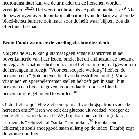
neurotransmitter kan via de arm ader uit de hersenen worden
28,29
29
verwijderd.
Het werkt het beste als de patiënt nuchter is.
Als
de beweringen over de ondoorlaatbaarheid van de darmwand en de
bloed-hersenbarrière ook maar voor de helft waar blijken, zou dit
effect niet bestaan.
Brain Food: wanneer de voedingsdeskundige denkt
Volgens de AOK kan glutamaat geen schade aanrichten in het
bovenkamertje van haar leden, omdat het dit aminozuur de toegang
ontzegt. Dit staat in schril contrast met het brain food, dat gewoon in
de hersenpan in roetsjt: “Voor een soepele werking” hebben de
hersenen een “grote hoeveelheid voedingsstoffen” nodig. Vooral
vitaminen en sporenelementen stellen behoeftigen in staat, hun
hersenen een boost te geven, zonder daarbij door de bloed-
30
hersenbarrière gehinderd te worden.
Onder het kopje “Hoe ziet een optimaal voedingspatroon voor de
hersenen eruit?” leren we ook dat glucose uit voedsel, vroeger de
energiebron van elk intact CZS, blijkbaar niet zo belangrijk is.
30
Termen als “zetmeel” of “suiker” ontbreken.
En obscene
lekkernijen zoals snoepgoed staan al lang op de index. Daarbij zegt
de vrome non foei.