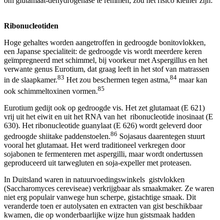
om glutamaat-dehydrogenase te remmen, zou het risico kleiner zijn.
Ribonucleotiden
Hoge gehaltes worden aangetroffen in gedroogde bonitovlokken,
een Japanse specialiteit: de gedroogde vis wordt meerdere keren
geïmpregneerd met schimmel, bij voorkeur met Aspergillus en het
verwante genus Eurotium, dat graag leeft in het stof van matrassen
83
84
in de slaapkamer.
Het zou beschermen tegen astma,
maar kan
85
ook schimmeltoxinen vormen.
Eurotium gedijt ook op gedroogde vis. Het zet glutamaat (E 621)
vrij uit het eiwit en uit het RNA van het ribonucleotide inosinaat (E
630). Het ribonucleotide guanylaat (E 626) wordt geleverd door
86
gedroogde shiitake paddenstoelen.
Sojasaus daarentegen stuurt
vooral het glutamaat. Het werd traditioneel verkregen door
sojabonen te fermenteren met aspergilli, maar wordt ondertussen
geproduceerd uit tarwegluten en soja-expeller met proteasen.
In Duitsland waren in natuurvoedingswinkels gistvlokken
(Saccharomyces cereviseae) verkrijgbaar als smaakmaker. Ze waren
niet erg populair vanwege hun scherpe, gistachtige smaak. Dit
veranderde toen er autolysaten en extracten van gist beschikbaar
kwamen, die op wonderbaarlijke wijze hun gistsmaak hadden