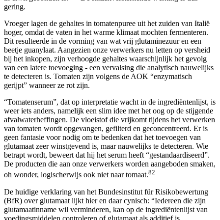
gering.
Vroeger lagen de gehaltes in tomatenpuree uit het zuiden van Italië
hoger, omdat de vaten in het warme klimaat mochten fermenteren.
Dit resulteerde in de vorming van wat vrij glutaminezuur en een
beetje guanylaat. Aangezien onze verwerkers nu letten op versheid
bij het inkopen, zijn verhoogde gehaltes waarschijnlijk het gevolg
van een latere toevoeging - een vervalsing die analytisch nauwelijks
te detecteren is. Tomaten zijn volgens de AOK “enzymatisch
gerijpt” wanneer ze rot zijn.
“Tomatenserum”, dat op interpretatie wacht in de ingrediëntenlijst, is
weer iets anders, namelijk een slim idee met het oog op de stijgende
afvalwaterheffingen. De vloeistof die vrijkomt tijdens het verwerken
van tomaten wordt opgevangen, gefilterd en geconcentreerd. Er is
geen fantasie voor nodig om te bedenken dat het toevoegen van
glutamaat zeer winstgevend is, maar nauwelijks te detecteren. Wie
betrapt wordt, beweert dat hij het serum heeft “gestandaardiseerd”.
De producten die aan onze verwerkers worden aangeboden smaken,
82
oh wonder, logischerwijs ook niet naar tomaat.
De huidige verklaring van het Bundesinstitut für Risikobewertung
(BfR) over glutamaat lijkt hier en daar cynisch: “Iedereen die zijn
glutamaatinname wil verminderen, kan op de ingrediëntenlijst van
voedingsmiddelen controleren of glutamaat als additief is