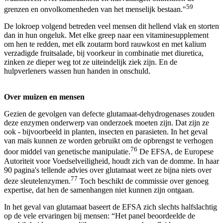
59
grenzen en onvolkomenheden van het menselijk bestaan."
De lokroep volgend betreden veel mensen dit hellend vlak en storten
dan in hun ongeluk. Met elke greep naar een vitaminesupplement
om hen te redden, met elk zoutarm bord rauwkost en met kalium
verzadigde fruitsalade, bij voorkeur in combinatie met diuretica,
zinken ze dieper weg tot ze uiteindelijk ziek zijn. En de
hulpverleners wassen hun handen in onschuld.
Over muizen en mensen
Gezien de gevolgen van defecte glutamaat-dehydrogenases zouden
deze enzymen onderwerp van onderzoek moeten zijn. Dat zijn ze
ook - bijvoorbeeld in planten, insecten en parasieten. In het geval
van maïs kunnen ze worden gebruikt om de opbrengst te verhogen
76
door middel van genetische manipulatie.
De EFSA, de Europese
Autoriteit voor Voedselveiligheid, houdt zich van de domme. In haar
90 pagina's tellende advies over glutamaat weet ze bijna niets over
77
deze sleutelenzymen.
Toch beschikt de commissie over genoeg
expertise, dat hen de samenhangen niet kunnen zijn ontgaan.
In het geval van glutamaat baseert de EFSA zich slechts halfslachtig
op de vele ervaringen bij mensen: “Het panel beoordeelde de