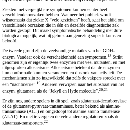
Ziekten met vergelijkbare symptomen kunnen echter heel
verschillende oorzaken hebben. Wanneer het publiek wordt
wijsgemaakt dat ziekte X “vele gezichten” heeft, gaat het altijd om
verschillende oorzaken die in één en dezelfde diagnostische zak
worden gestopt. Dit maakt symptomatische behandeling met dure
biologica mogelijk, wat bij gebrek aan genezing super inkomsten
beloofd.
De tweede grond zijn de veelvoudige mutaties van het GDH-
18
enzym. Vandaar ook de verscheidenheid aan symptomen.
Strikt
genomen zijn er eigenlijk twee enzymen met veel mutanten, en met
uitgesproken allosterisme. Allosterisme betekent dat de enzymen
hun conformatie kunnen veranderen en dus ook van activiteit. De
mechanismen zijn zo ingewikkeld dat zelfs de vakpers spreekt over
19
een “nachtmerrie”.
Anderen verwijzen naar het substraat van het
20,21
enzym, glutamaat, als de “Jekyll en Hyde molecule”.
Er zijn nog andere spelers in dit spel, zoals glutamaat-decarboxylase
of de glutamaat-pyruvaat-transaminase, beter bekend als alanine-
transaminase (ALT) en omgedoopt tot alanine-amino-transferase
(ALAT). En niet te vergeten de vele andere regulatoren zoals de
22
glutamaat-transporters.