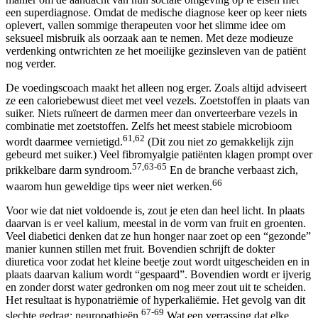
een superdiagnose. Omdat de medische diagnose keer op keer niets
oplevert, vallen sommige therapeuten voor het slimme idee om
seksueel misbruik als oorzaak aan te nemen. Met deze modieuze
verdenking ontwrichten ze het moeilijke gezinsleven van de patiënt
nog verder.
De voedingscoach maakt het alleen nog erger. Zoals altijd adviseert
ze een caloriebewust dieet met veel vezels. Zoetstoffen in plaats van
suiker. Niets ruïneert de darmen meer dan onverteerbare vezels in
combinatie met zoetstoffen. Zelfs het meest stabiele microbioom
61,62
wordt daarmee vernietigd.
(Dit zou niet zo gemakkelijk zijn
gebeurd met suiker.) Veel fibromyalgie patiënten klagen prompt over
57,63-65
prikkelbare darm syndroom.
En de branche verbaast zich,
66
waarom hun geweldige tips weer niet werken.
Voor wie dat niet voldoende is, zout je eten dan heel licht. In plaats
daarvan is er veel kalium, meestal in de vorm van fruit en groenten.
Veel diabetici denken dat ze hun honger naar zoet op een “gezonde”
manier kunnen stillen met fruit. Bovendien schrijft de dokter
diuretica voor zodat het kleine beetje zout wordt uitgescheiden en in
plaats daarvan kalium wordt “gespaard”. Bovendien wordt er ijverig
en zonder dorst water gedronken om nog meer zout uit te scheiden.
Het resultaat is hyponatriëmie of hyperkaliëmie. Het gevolg van dit
67-69
slechte gedrag: neuropathieën.
Wat een verrassing dat elke