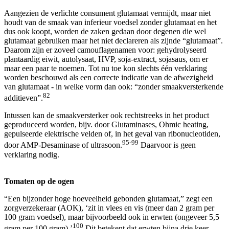
Aangezien de verlichte consument glutamaat vermijdt, maar niet
houdt van de smaak van inferieur voedsel zonder glutamaat en het
dus ook koopt, worden de zaken gedaan door degenen die wel
glutamaat gebruiken maar het niet declareren als zijnde “glutamaat”.
Daarom zijn er zoveel camouflagenamen voor: gehydrolyseerd
plantaardig eiwit, autolysaat, HVP, soja-extract, sojasaus, om er
maar een paar te noemen. Tot nu toe kon slechts één verklaring
worden beschouwd als een correcte indicatie van de afwezigheid
van glutamaat - in welke vorm dan ook: “zonder smaakversterkende
82
additieven”.
Intussen kan de smaakversterker ook rechtstreeks in het product
geproduceerd worden, bijv. door Glutaminases, Ohmic heating,
gepulseerde elektrische velden of, in het geval van ribonucleotiden,
95-99
door AMP-Desaminase of ultrasoon.
Daarvoor is geen
verklaring nodig.
Tomaten op de ogen
“Een bijzonder hoge hoeveelheid gebonden glutamaat,” zegt een
zorgverzekeraar (AOK), ‘zit in vlees en vis (meer dan 2 gram per
100 gram voedsel), maar bijvoorbeeld ook in erwten (ongeveer 5,5
100
gram per 100 gram).’
Dit betekent dat erwten bijna drie keer