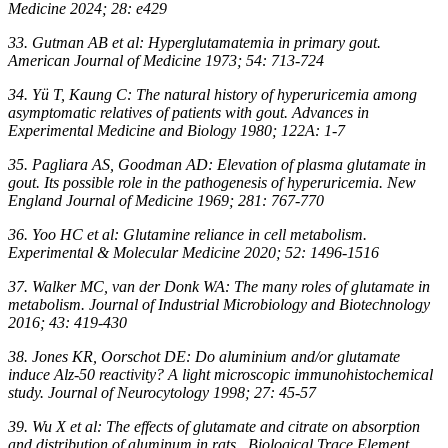
Medicine 2024; 28: e429
33. Gutman AB et al: Hyperglutamatemia in primary gout.
American Journal of Medicine 1973; 54: 713-724
34. Yü T, Kaung C: The natural history of hyperuricemia among
asymptomatic relatives of patients with gout. Advances in
Experimental Medicine and Biology 1980; 122A: 1-7
35. Pagliara AS, Goodman AD: Elevation of plasma glutamate in
gout. Its possible role in the pathogenesis of hyperuricemia. New
England Journal of Medicine 1969; 281: 767‑770
36. Yoo HC et al: Glutamine reliance in cell metabolism.
Experimental & Molecular Medicine 2020; 52: 1496-1516
37. Walker MC, van der Donk WA: The many roles of glutamate in
metabolism. Journal of Industrial Microbiology and Biotechnology
2016; 43: 419-430
38. Jones KR, Oorschot DE: Do aluminium and/or glutamate
induce Alz-50 reactivity? A light microscopic immunohistochemical
study. Journal of Neurocytology 1998; 27: 45-57
39. Wu X et al: The effects of glutamate and citrate on absorption
and distribution of aluminum in rats. Biological Trace Element