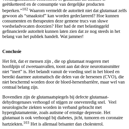
geëtiketteerd en de consumptie van dergelijke producten
102
beperken.”
Waarom vermeldt de autoriteit niet dat glutamaat zelfs
gewoon als “smaakstof” kan worden gedeclareerd? Hoe kunnen
consumenten en therapeuten deze gemene trucs van sluwe
voedseladvocaten doorzien? Hier had de met belastinggeld
gefinancierde autoriteit kunnen laten zien dat ze nog steeds in het
belang van het publiek handelt. Wat jammer!
Conclusie
Het feit, dat er mensen zijn , die op glutamaat reageren met
hoofdpijn of zweetaanvallen, toont aan dat deze neurotransmitter
niet “inert” is. Het belandt vanuit de voeding snel in het bloed en
bereikt daarmee automatisch die delen van de hersenen (CVO), die
niet beschermd worden door de bloed-hersenbarrière, maar wel van
centraal belang zijn.
Bovendien zijn de glutamaatspiegels bij defecte glutamaat-
dehydrogenases verhoogd of stijgen ze onevenredig snel. Veel
neurologische ziekten worden in verband gebracht met
hyperglutamatemie, zoals autisme of ernstige depressie. Het
glutamaat is ook verhoogd bij diabetes, jicht, tumoren en coronaire
103
hartziekten.
Het is allemaal brisanter dan cholesterol.