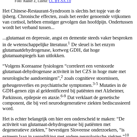
Foto: Rainer Z, Lizenz:
CC BY-SA 3.0
Het Chinese-Restaurant-Syndroom is slechts het topje van de
ijsberg. Chronische effecten, zoals het eerder genoemde vrijkomen
van cortisol, hebben ernstiger gevolgen dan hoofdpijn. Ondertussen
wordt het verband tussen...
...glutamaat en depressie, angst en dementie steeds vaker besproken
1
in de wetenschappelijke literatuur.
De sleuel is het enzym
glutamaatdehydrogenase, kortweg GDH, dat hoge
glutamaatspiegels kan uitlokken.
“Volgens Koreaanse fysiologen “correleert een verstoorde
glutamaat-dehydrogenase activiteit in het CZS in hoge mate met
2
neurologische aandoeningen”,
zoals cognitieve stoornissen,
3-5
geheugenverlies en psychiatrische symptomen.
Mutaties in de
GDH-genen zijn al geïdentificeerd bij patiënten met Alzheimer,
6-9
Parkinson, epilepsie en ataxie.
Dat verklaart de genetische
component, die bij veel neurodegeneratieve ziekten bediscussieerd
word.
Het is echter belangrijk om hier een onderscheid te maken: “De
activiteit van glutamaat-dehydrogenase bij patiënten met
degeneratieve ziekten,” bevestigen Sloveense onderzoekers, “is
10
extreem laag in vergelijking met andere neurologische ziekten.”