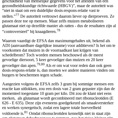
geschiktheid van menselijke gegevens voor het afleiden van een
gezondheidskundige richtwaarde (HBGV)”, maar de autoriteit was
“niet in staat om een duidelijke dosis-respons-relatie vast te
77
stellen.”
De autoriteit vertrouwt daarom liever op dierproeven. Ze
passen deze toe op mensen. Maar zelfs muizen metaboliseren
glutamaat niet op dezelfde manier als ratten - dus de resultaten zijn al
78
“controversieel” bij knaagdieren.
Waarom vaardigt de EFSA dan maximumgehaltes uit, bekend als
ADI (aanvaardbare dagelijkse inname) voor additieven? Is het om te
voorkomen dat muizen in de voorraadkast last krijgen van
schedelbrom? Toch worden mensen beschouwd als de meest
gevoelige diersoort, 5 keer gevoeliger dan muizen en 20 keer
79,80
gevoeliger dan apen.
Als er om wat voor reden dan ook geen
dosis-respons-relatie is, dan moeten we andere manieren vinden om
burgers te beschermen tegen schade.
Aangezien volgens de EFSA zelfs 3 gram bij sommige mensen een
reactie kan uitlokken, zou een dosis van 2 gram gepaster zijn dan de
momenteel toegestane 10 gram per kilo. Dit zou de klant niet eens
merken, als glutamaat wordt gecombineerd met ribonucleotiden (E
626 - E 635). Deze zijn eveneens goedgekeurd als smaakversterker
en werken synergetisch, zodat een lagere totale hoeveelheid
81
voldoende is.
Omdat ribonucleotiden kennelijk niet in staat zijn