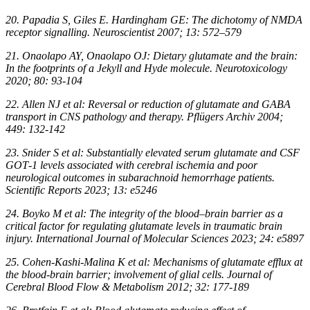
20. Papadia S, Giles E. Hardingham GE: The dichotomy of NMDA
receptor signalling. Neuroscientist 2007; 13: 572–579
21. Onaolapo AY, Onaolapo OJ: Dietary glutamate and the brain:
In the footprints of a Jekyll and Hyde molecule. Neurotoxicology
2020; 80: 93-104
22. Allen NJ et al: Reversal or reduction of glutamate and GABA
transport in CNS pathology and therapy. Pflügers Archiv 2004;
449: 132-142
23. Snider S et al: Substantially elevated serum glutamate and CSF
GOT‑1 levels associated with cerebral ischemia and poor
neurological outcomes in subarachnoid hemorrhage patients.
Scientific Reports 2023; 13: e5246
24. Boyko M et al: The integrity of the blood–brain barrier as a
critical factor for regulating glutamate levels in traumatic brain
injury. International Journal of Molecular Sciences 2023; 24: e5897
25. Cohen-Kashi-Malina K et al: Mechanisms of glutamate efflux at
the blood-brain barrier; involvement of glial cells. Journal of
Cerebral Blood Flow & Metabolism 2012; 32: 177-189