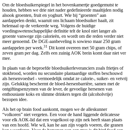
Om de bloedsuikerspiegel in het bovenkamertje goedgemutst te
houden, hebben we drie niet nader gedefinieerde maaltijden nodig
alsook groenten, fruit en yoghurt. Wie bij “groenten” aan
aardappelen denkt, waaruit ons lichaam bloedsuiker haalt, zit
helemaal op de verkeerde weg. Volgens de huidige
voedingswetenschappelijke definitie telt de knol niet langer als
groente vanwege zijn calorieën, en wordt om die reden verder niet
meer genoemd. De DGE-aanbeveling is sowieso maar 250 gram
31
aardappelen per week.
Dit komt overeen met 50 gram chips, of
zeven gram per dag. Zelfs een zuinig AOK brein komt daar niet ver
mee.
In plaats van de beproefde bloedsuikerleveranciers zoals frietjes of
stokbrood, worden nu secundaire plantaardige stoffen beschouwd
als hersenvoedsel - vermoedelijk omdat ze calorie-, suiker- en vetvrij
zijn. Gelukkig beschermt de bloed-hersenbarrière, samen met de
ontgiftingsenzymen van de lever, de gevoelige hersenen van
enthousiaste koks en slimme drinkers tegen dit (alcoholvrije)
bezopen idee.
Als het op brain food aankomt, mogen we de alleskunner
“volkoren” niet vergeten. Een voor de hand liggende delicatesse
voor elk AOK-lid dat een vogelkooi op zijn nek heeft staan plaats
van een hoofd. Wie wil, kan he aan zijn vogels voeren, die granen