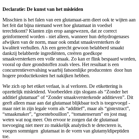
Declaratie: De kunst van het misleiden
Misschien is het falen van een glutamaat-arm dieet ook te wijten aan
het feit dat bijna niemand weet hoe glutamaat in voedsel
terechtkomt? Klanten zijn erop aangewezen, dat ze correct
geinformeerd worden - niet alleen, wanneer hun dehydrogenases
afwijken van de norm, maar ook omdat smaakversterkers de
kwaliteit verhullen. Als een gerecht gewoon belabberd smaakt
dankzij belabberde ingrediënten, creëren goedkope
smaakversterkers een volle smaak. Zo kan er flink bespaard worden,
vooral op dure grondstoffen zoals vlees. Het resultaat is een
concurrentievervalsing waarbij fatsoenlijke producenten door hun
hogere productiekosten het nakijken hebben.
Wie zich op het etiket verlaat, is al verloren. De etikettering is
opzettelijk misleidend. Voorbeelden zijn slogans als “Zonder het
additief glutamaat” of “Zonder smaakversterkende additieven”. Dit
geeft alleen maar aan dat glutamaat blijkbaar toch is toegevoegd -
maar niet in zijn legale vorm als “additief”, maar als “gistextract”,
“smaakmaker”, “groentebouillon”, “tomatenserum” en jost mag
weten wat nog meer. Om ervoor te zorgen dat de glutamaat
toevoeging niet meer zo makkelijk analytisch te detecteren is,
voegen sommigen glutamaat in de vorm van glutamyldipeptiden
toe.