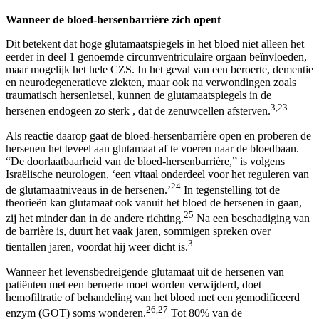
Wanneer de bloed-hersenbarrière zich opent
Dit betekent dat hoge glutamaatspiegels in het bloed niet alleen het
eerder in deel 1 genoemde circumventriculaire orgaan beïnvloeden,
maar mogelijk het hele CZS. In het geval van een beroerte, dementie
en neurodegeneratieve ziekten, maar ook na verwondingen zoals
traumatisch hersenletsel, kunnen de glutamaatspiegels in de
3,23
hersenen endogeen zo sterk , dat de zenuwcellen afsterven.
Als reactie daarop gaat de bloed-hersenbarrière open en proberen de
hersenen het teveel aan glutamaat af te voeren naar de bloedbaan.
“De doorlaatbaarheid van de bloed-hersenbarrière,” is volgens
Israëlische neurologen, ‘een vitaal onderdeel voor het reguleren van
24
de glutamaatniveaus in de hersenen.’
In tegenstelling tot de
theorieën kan glutamaat ook vanuit het bloed de hersenen in gaan,
25
zij het minder dan in de andere richting.
Na een beschadiging van
de barrière is, duurt het vaak jaren, sommigen spreken over
3
tientallen jaren, voordat hij weer dicht is.
Wanneer het levensbedreigende glutamaat uit de hersenen van
patiënten met een beroerte moet worden verwijderd, doet
hemofiltratie of behandeling van het bloed met een gemodificeerd
26,27
enzym (GOT) soms wonderen.
Tot 80% van de