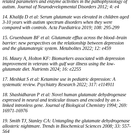
related parameters and enzyme activities in the pathophysiology of
autism. Journal of Neurodevelopmental Disorders 2012; 4: e4
14. Khalifa D et al: Serum glutamate was elevated in children aged
3-10 years with autism spectrum disorders when they were
compared with controls. Acta Paediatrica 2019; 108: 295-299
15. Gruenbaum BF et al: Glutamate efflux across the blood–brain
barrier: new perspectives on the relationship between depression
and the glutamatergic system. Metabolites 2022; 12: e459
16. Maury A, Holton KF: Biomarkers associated with depression
improvement in veterans with gulf war illness using the low-
glutamate diet. Nutrients 2024; 16: e2255
17. Meshkat S et al: Ketamine use in pediatric depression: A
systematic review. Psychiatry Research 2022; 317: e114911
18. Shashidharan P et al: Novel human glutamate dehydrogenase
expressed in neural and testicular tissues and encoded by an x-
linked intronless gene. Journal of Biological Chemistry 1994; 269:
16971-16976
19. Smith TJ, Stanley CA: Untangling the glutamate dehydrogenase
allosteric nightmare. Trends in Biochemical Sciences 2008; 33: 557-
564