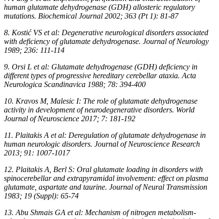
human glutamate dehydrogenase (GDH) allosteric regulatory
mutations. Biochemical Journal 2002; 363 (Pt 1): 81-87
8. Kostić VS et al: Degenerative neurological disorders associated
with deficiency of glutamate dehydrogenase. Journal of Neurology
1989; 236: 111-114
9. Orsi L et al: Glutamate dehydrogenase (GDH) deficiency in
different types of progressive hereditary cerebellar ataxia. Acta
Neurologica Scandinavica 1988; 78: 394-400
10. Kravos M, Malesic I: The role of glutamate dehydrogenase
activity in development of neurodegenerative disorders. World
Journal of Neuroscience 2017; 7: 181-192
11. Plaitakis A et al: Deregulation of glutamate dehydrogenase in
human neurologic disorders. Journal of Neuroscience Research
2013; 91: 1007-1017
12. Plaitakis A, Berl S: Oral glutamate loading in disorders with
spinocerebellar and extrapyramidal involvement: effect on plasma
glutamate, aspartate and taurine. Journal of Neural Transmission
1983; 19 (Suppl): 65-74
13. Abu Shmais GA et al: Mechanism of nitrogen metabolism-