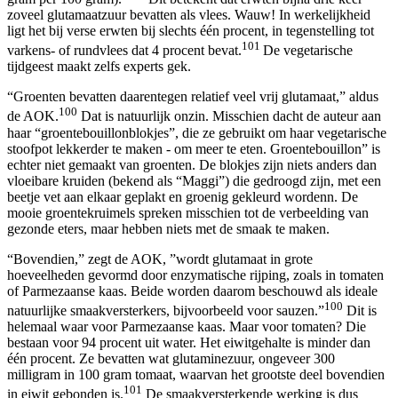
zoveel glutamaatzuur bevatten als vlees. Wauw! In werkelijkheid
ligt het bij verse erwten bij slechts één procent, in tegenstelling tot
101
varkens- of rundvlees dat 4 procent bevat.
De vegetarische
tijdgeest maakt zelfs experts gek.
“Groenten bevatten daarentegen relatief veel vrij glutamaat,” aldus
100
de AOK.
Dat is natuurlijk onzin. Misschien dacht de auteur aan
haar “groentebouillonblokjes”, die ze gebruikt om haar vegetarische
stoofpot lekkerder te maken - om meer te eten. Groentebouillon” is
echter niet gemaakt van groenten. De blokjes zijn niets anders dan
vloeibare kruiden (bekend als “Maggi”) die gedroogd zijn, met een
beetje vet aan elkaar geplakt en groenig gekleurd wordenn. De
mooie groentekruimels spreken misschien tot de verbeelding van
gezonde eters, maar hebben niets met de smaak te maken.
“Bovendien,” zegt de AOK, ”wordt glutamaat in grote
hoeveelheden gevormd door enzymatische rijping, zoals in tomaten
of Parmezaanse kaas. Beide worden daarom beschouwd als ideale
100
natuurlijke smaakversterkers, bijvoorbeeld voor sauzen.”
Dit is
helemaal waar voor Parmezaanse kaas. Maar voor tomaten? Die
bestaan voor 94 procent uit water. Het eiwitgehalte is minder dan
één procent. Ze bevatten wat glutaminezuur, ongeveer 300
milligram in 100 gram tomaat, waarvan het grootste deel bovendien
101
in eiwit gebonden is.
De smaakversterkende werking is dus