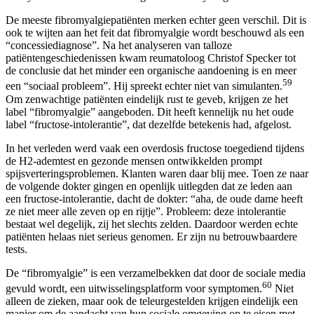
De meeste fibromyalgiepatiënten merken echter geen verschil. Dit is
ook te wijten aan het feit dat fibromyalgie wordt beschouwd als een
“concessiediagnose”. Na het analyseren van talloze
patiëntengeschiedenissen kwam reumatoloog Christof Specker tot
de conclusie dat het minder een organische aandoening is en meer
59
een “sociaal probleem”. Hij spreekt echter niet van simulanten.
Om zenwachtige patiënten eindelijk rust te geveb, krijgen ze het
label “fibromyalgie” aangeboden. Dit heeft kennelijk nu het oude
label “fructose-intolerantie”, dat dezelfde betekenis had, afgelost.
In het verleden werd vaak een overdosis fructose toegediend tijdens
de H2-ademtest en gezonde mensen ontwikkelden prompt
spijsverteringsproblemen. Klanten waren daar blij mee. Toen ze naar
de volgende dokter gingen en openlijk uitlegden dat ze leden aan
een fructose-intolerantie, dacht de dokter: “aha, de oude dame heeft
ze niet meer alle zeven op en rijtje”. Probleem: deze intolerantie
bestaat wel degelijk, zij het slechts zelden. Daardoor werden echte
patiënten helaas niet serieus genomen. Er zijn nu betrouwbaardere
tests.
De “fibromyalgie” is een verzamelbekken dat door de sociale media
60
gevuld wordt, een uitwisselingsplatform voor symptomen.
Niet
alleen de zieken, maar ook de teleurgestelden krijgen eindelijk een
manier om de aandacht van hun sociale omgeving op te eisen met