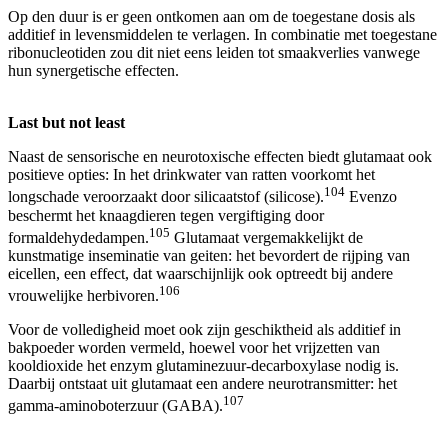
Op den duur is er geen ontkomen aan om de toegestane dosis als
additief in levensmiddelen te verlagen. In combinatie met toegestane
ribonucleotiden zou dit niet eens leiden tot smaakverlies vanwege
hun synergetische effecten.
Last but not least
Naast de sensorische en neurotoxische effecten biedt glutamaat ook
positieve opties: In het drinkwater van ratten voorkomt het
104
longschade veroorzaakt door silicaatstof (silicose).
Evenzo
beschermt het knaagdieren tegen vergiftiging door
105
formaldehydedampen.
Glutamaat vergemakkelijkt de
kunstmatige inseminatie van geiten: het bevordert de rijping van
eicellen, een effect, dat waarschijnlijk ook optreedt bij andere
106
vrouwelijke herbivoren.
Voor de volledigheid moet ook zijn geschiktheid als additief in
bakpoeder worden vermeld, hoewel voor het vrijzetten van
kooldioxide het enzym glutaminezuur-decarboxylase nodig is.
Daarbij ontstaat uit glutamaat een andere neurotransmitter: het
107
gamma-aminoboterzuur (GABA).