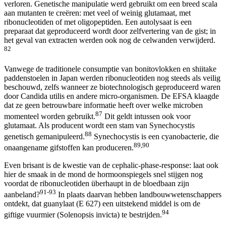
verloren. Genetische manipulatie werd gebruikt om een breed scala
aan mutanten te creëren: met veel of weinig glutamaat, met
ribonucleotiden of met oligopeptiden. Een autolysaat is een
preparaat dat geproduceerd wordt door zelfvertering van de gist; in
het geval van extracten werden ook nog de celwanden verwijderd.
82
Vanwege de traditionele consumptie van bonitovlokken en shiitake
paddenstoelen in Japan werden ribonucleotiden nog steeds als veilig
beschouwd, zelfs wanneer ze biotechnologisch geproduceerd waren
door Candida utilis en andere micro-organismen. De EFSA klaagde
dat ze geen betrouwbare informatie heeft over welke microben
87
momenteel worden gebruikt.
Dit geldt intussen ook voor
glutamaat. Als producent wordt een stam van Synechocystis
88
genetisch gemanipuleerd.
Synechocystis is een cyanobacterie, die
89,90
onaangename gifstoffen kan produceren.
Even brisant is de kwestie van de cephalic-phase-response: laat ook
hier de smaak in de mond de hormoonspiegels snel stijgen nog
voordat de ribonucleotiden überhaupt in de bloedbaan zijn
91-93
aanbeland?
In plaats daarvan hebben landbouwwetenschappers
ontdekt, dat guanylaat (E 627) een uitstekend middel is om de
94
giftige vuurmier (Solenopsis invicta) te bestrijden.