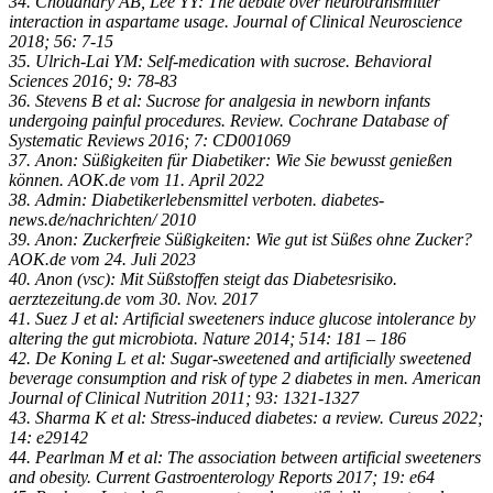
34. Choudhary AB, Lee YY: The debate over neurotransmitter
interaction in aspartame usage. Journal of Clinical Neuroscience
2018; 56: 7-15
35. Ulrich-Lai YM: Self-medication with sucrose. Behavioral
Sciences 2016; 9: 78-83
36. Stevens B et al: Sucrose for analgesia in newborn infants
undergoing painful procedures. Review. Cochrane Database of
Systematic Reviews 2016; 7: CD001069
37. Anon: Süßigkeiten für Diabetiker: Wie Sie bewusst genießen
können. AOK.de vom 11. April 2022
38. Admin: Diabetikerlebensmittel verboten. diabetes-
news.de/nachrichten/ 2010
39. Anon: Zuckerfreie Süßigkeiten: Wie gut ist Süßes ohne Zucker?
AOK.de vom 24. Juli 2023
40. Anon (vsc): Mit Süßstoffen steigt das Diabetesrisiko.
aerztezeitung.de vom 30. Nov. 2017
41. Suez J et al: Artificial sweeteners induce glucose intolerance by
altering the gut microbiota. Nature 2014; 514: 181 – 186
42. De Koning L et al: Sugar-sweetened and artificially sweetened
beverage consumption and risk of type 2 diabetes in men. American
Journal of Clinical Nutrition 2011; 93: 1321-1327
43. Sharma K et al: Stress-induced diabetes: a review. Cureus 2022;
14: e29142
44. Pearlman M et al: The association between artificial sweeteners
and obesity. Current Gastroenterology Reports 2017; 19: e64