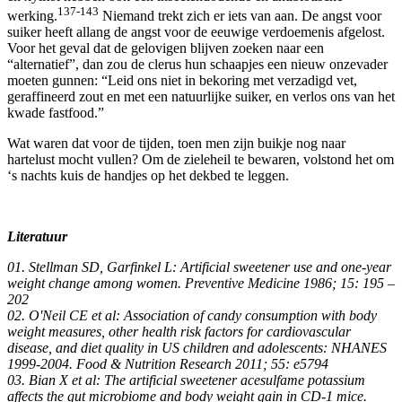
137-143
werking.
Niemand trekt zich er iets van aan. De angst voor
suiker heeft allang de angst voor de eeuwige verdoemenis afgelost.
Voor het geval dat de gelovigen blijven zoeken naar een
“alternatief”, dan zou de clerus hun schaapjes een nieuw onzevader
moeten gunnen: “Leid ons niet in bekoring met verzadigd vet,
geraffineerd zout en met een natuurlijke suiker, en verlos ons van het
kwade fastfood.”
Wat waren dat voor de tijden, toen men zijn buikje nog naar
hartelust mocht vullen? Om de zieleheil te bewaren, volstond het om
‘s nachts kuis de handjes op het dekbed te leggen.
Literatuur
01. Stellman SD, Garfinkel L: Artificial sweetener use and one-year
weight change among women. Preventive Medicine 1986; 15: 195 –
202
02. O'Neil CE et al: Association of candy consumption with body
weight measures, other health risk factors for cardiovascular
disease, and diet quality in US children and adolescents: NHANES
1999-2004. Food & Nutrition Research 2011; 55: e5794
03. Bian X et al: The artificial sweetener acesulfame potassium
affects the gut microbiome and body weight gain in CD-1 mice.