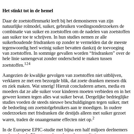
Het stinkt tot in de hemel
Daar de zoetstoffenmarkt leeft bij het demoniseren van zijn
natuurlijke rolmodel, suiker, gebruiken voedingsonderzoekers de
combinatie van suiker en zoetstoffen om de nadelen van zoetstoffen
aan suiker toe te schrijven. In hun studies nemen ze alle
suikerhoudende frisdranken op zonder te vermelden dat de meeste
tegenwoordig heel weinig suiker bevatten dankzij de toevoeging
van zoetstoffen. In sommige gevallen worden “frisdranken” over de
hele linie samengevat zonder onderscheid te maken tussen
124
zoetstoffen.
Aangezien de kwalijke gevolgen van zoetstoffen niet uitblijven,
verklaren ze met een bezorgde blik, dat zoete dranken mensen dik
en ziek maken. Wat smerig! Hieruit concluderen artsen, media en
moeders dat ze alle suiker voor kinderen moeten verbieden en in het
geweer komen tegen alles wat suiker bevat. Dergelijke bedrieglijke
studies voeden de steeds nieuwe beschuldigingen tegen suiker, met
de bedoeling om zoetstofgebruikers aan te moedigen. In oudere
onderzoeken met frisdranken die destijds alleen met suiker gezoet
2
waren, traden de onaangename effecten niet op.
In de Europese EPIC-studie met bijna een half miljoen deelnemers