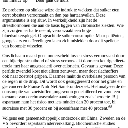
'stil infarct' op”.
Daar gaat de muis.
Ze proberen op slinkse wijze de indruk te wekken dat suiker eten
eerst obesitas veroorzaakt en dan pas hartaanvallen. Deze
argumentatie is erg sluw. In werkelijkheid zijn het de
stresshormonen die aan de basis liggen van chronische ziekten. Wie
zijn zorgen ter harte neemt, veroorzaakt een hoge
bloedsuikerspiegel. Ongeacht de suikerconsumptie. Maar patiënten,
googelaars en naïevelingen laten zich misleiden door dit spelletje
van boompje wisselen.
Ons lichaam maakt geen onderscheid tussen stress veroorzaakt door
een bijterige straathond of stress veroorzaakt door een keurige dieet-
troela met haar angstzaaierij over calorieën. Gevaar is gevaar. Deze
perfide zwendel kost niet alleen zenuwen, maar doet slachtoffers
ook naar zoetstof grijpen. Daarmee raakt de overbelaste persoon van
de regen in de drup. Dit wordt ook gesuggereerd door het grote en
geavanceerde Franse NutriNet-Santé-onderzoek. Het analyseerde de
consumptie van zoetstoffen ,ongewoon gedetailleerd en vond een
toename van cerebrovasculaire aandoeningen zoals beroerte. Bij
aspartaam nam het risico met iets minder dan 20 procent toe, bij
68
sucralose met 30 procent en bij acesulfaam met 40 procent.
Volgens een gemeenschappelijk onderzoek uit China, Zweden en de
VS bevordert aspartaam aderverkalking. Biochemische studies