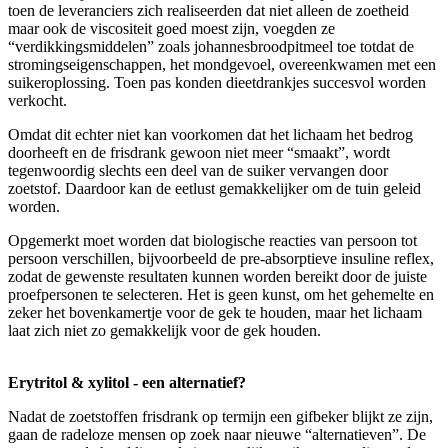
toen de leveranciers zich realiseerden dat niet alleen de zoetheid
maar ook de viscositeit goed moest zijn, voegden ze
“verdikkingsmiddelen” zoals johannesbroodpitmeel toe totdat de
stromingseigenschappen, het mondgevoel, overeenkwamen met een
suikeroplossing. Toen pas konden dieetdrankjes succesvol worden
verkocht.
Omdat dit echter niet kan voorkomen dat het lichaam het bedrog
doorheeft en de frisdrank gewoon niet meer “smaakt”, wordt
tegenwoordig slechts een deel van de suiker vervangen door
zoetstof. Daardoor kan de eetlust gemakkelijker om de tuin geleid
worden.
Opgemerkt moet worden dat biologische reacties van persoon tot
persoon verschillen, bijvoorbeeld de pre-absorptieve insuline reflex,
zodat de gewenste resultaten kunnen worden bereikt door de juiste
proefpersonen te selecteren. Het is geen kunst, om het gehemelte en
zeker het bovenkamertje voor de gek te houden, maar het lichaam
laat zich niet zo gemakkelijk voor de gek houden.
Erytritol & xylitol - een alternatief?
Nadat de zoetstoffen frisdrank op termijn een gifbeker blijkt ze zijn,
gaan de radeloze mensen op zoek naar nieuwe “alternatieven”. De