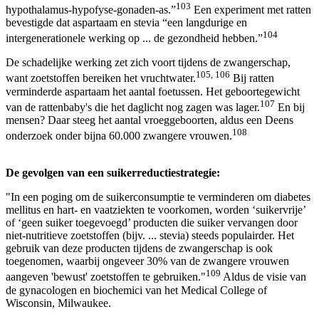
103
hypothalamus-hypofyse-gonaden-as.”
Een experiment met ratten
bevestigde dat aspartaam en stevia “een langdurige en
104
intergenerationele werking op ... de gezondheid hebben.”
De schadelijke werking zet zich voort tijdens de zwangerschap,
105, 106
want zoetstoffen bereiken het vruchtwater.
Bij ratten
verminderde aspartaam het aantal foetussen. Het geboortegewicht
107
van de rattenbaby's die het daglicht nog zagen was lager.
En bij
mensen? Daar steeg het aantal vroeggeboorten, aldus een Deens
108
onderzoek onder bijna 60.000 zwangere vrouwen.
De gevolgen van een suikerreductiestrategie:
"In een poging om de suikerconsumptie te verminderen om diabetes
mellitus en hart- en vaatziekten te voorkomen, worden ‘suikervrije’
of ‘geen suiker toegevoegd’ producten die suiker vervangen door
niet-nutritieve zoetstoffen (bijv. ... stevia) steeds populairder. Het
gebruik van deze producten tijdens de zwangerschap is ook
toegenomen, waarbij ongeveer 30% van de zwangere vrouwen
109
aangeven 'bewust' zoetstoffen te gebruiken."
Aldus de visie van
de gynacologen en biochemici van het Medical College of
Wisconsin, Milwaukee.