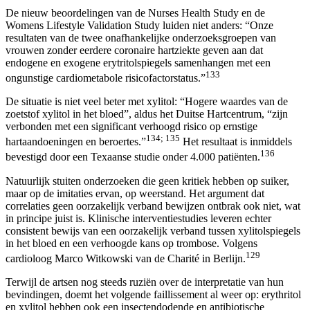
De nieuw beoordelingen van de Nurses Health Study en de
Womens Lifestyle Validation Study luiden niet anders: “Onze
resultaten van de twee onafhankelijke onderzoeksgroepen van
vrouwen zonder eerdere coronaire hartziekte geven aan dat
endogene en exogene erytritolspiegels samenhangen met een
133
ongunstige cardiometabole risicofactorstatus.”
De situatie is niet veel beter met xylitol: “Hogere waardes van de
zoetstof xylitol in het bloed”, aldus het Duitse Hartcentrum, “zijn
verbonden met een significant verhoogd risico op ernstige
134; 135
hartaandoeningen en beroertes.”
Het resultaat is inmiddels
136
bevestigd door een Texaanse studie onder 4.000 patiënten.
Natuurlijk stuiten onderzoeken die geen kritiek hebben op suiker,
maar op de imitaties ervan, op weerstand. Het argument dat
correlaties geen oorzakelijk verband bewijzen ontbrak ook niet, wat
in principe juist is. Klinische interventiestudies leveren echter
consistent bewijs van een oorzakelijk verband tussen xylitolspiegels
in het bloed en een verhoogde kans op trombose. Volgens
129
cardioloog Marco Witkowski van de Charité in Berlijn.
Terwijl de artsen nog steeds ruziën over de interpretatie van hun
bevindingen, doemt het volgende faillissement al weer op: erythritol
en xylitol hebben ook een insectendodende en antibiotische