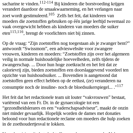
112-114
sacharine te vinden.
Bij kinderen die borstvoeding krijgen
verandert daardoor de smaakwaarneming, en het verlangen naar
105
zoet wordt gestimuleerd.
Zelfs het feit, dat kinderen van
moeders die zoetstoffen gebruiken op één jarige leeftijd tweemaal zo
vaak overgewicht hebben als kinderen van moeders die suiker
115,116
eten
, brengt de voorlichters niet bij zinnen.
Op de vraag: “Zijn zoetstoffen nog toegestaan als je zwanger bent?”
antwoordt “Swissmom”, een advieswebsite voor zwangere
vrouwen, kinderen en moeders: “Zoetstoffen zijn over het algemeen
veilig in normale huishoudelijke hoeveelheden, zelfs tijdens de
zwangerschap. ... Door hun hoge zoetkracht en het feit dat ze
calorievrij zijn, bieden zoetstoffen een doorslaggevend voordeel ten
opzichte van huishoudsuiker. ... Bovendien is aangetoond dat
zoetstoffen geen effect hebben op de eetlust, (ze) veranderen na
117
consumptie noch de insuline- noch de bloedsuikerspiegel... ."
Het feit dat het redactionele team uit louter “vakvrouwen” bestaat,
variërend van een Fr. Dr. in de gynaecologie tot een
“gezondheidslerares en een “vaderschapsadviseur”, maakt de onzin
niet minder gevaarlijk. Hopelijk worden de dames met donaties
beloond voor hun redactionele reclame om moeders die hulp zoeken
in de zoethoudertjesval te lokken.