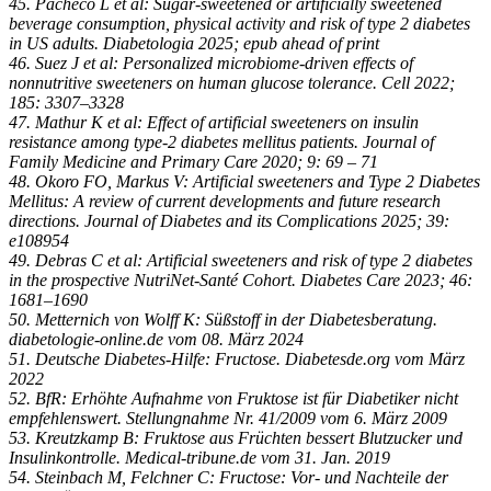
45. Pacheco L et al: Sugar-sweetened or artificially sweetened
beverage consumption, physical activity and risk of type 2 diabetes
in US adults. Diabetologia 2025; epub ahead of print
46. Suez J et al: Personalized microbiome-driven effects of
nonnutritive sweeteners on human glucose tolerance. Cell 2022;
185: 3307–3328
47. Mathur K et al: Effect of artificial sweeteners on insulin
resistance among type-2 diabetes mellitus patients. Journal of
Family Medicine and Primary Care 2020; 9: 69 – 71
48. Okoro FO, Markus V: Artificial sweeteners and Type 2 Diabetes
Mellitus: A review of current developments and future research
directions. Journal of Diabetes and its Complications 2025; 39:
e108954
49. Debras C et al: Artificial sweeteners and risk of type 2 diabetes
in the prospective NutriNet-Santé Cohort. Diabetes Care 2023; 46:
1681–1690
50. Metternich von Wolff K: Süßstoff in der Diabetesberatung.
diabetologie-online.de vom 08. März 2024
51. Deutsche Diabetes-Hilfe: Fructose. Diabetesde.org vom März
2022
52. BfR: Erhöhte Aufnahme von Fruktose ist für Diabetiker nicht
empfehlenswert. Stellungnahme Nr. 41/2009 vom 6. März 2009
53. Kreutzkamp B: Fruktose aus Früchten bessert Blutzucker und
Insulinkontrolle. Medical-tribune.de vom 31. Jan. 2019
54. Steinbach M, Felchner C: Fructose: Vor- und Nachteile der