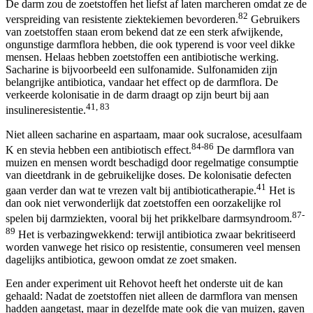
De darm zou de zoetstoffen het liefst af laten marcheren omdat ze de
82
verspreiding van resistente ziektekiemen bevorderen.
Gebruikers
van zoetstoffen staan erom bekend dat ze een sterk afwijkende,
ongunstige darmflora hebben, die ook typerend is voor veel dikke
mensen. Helaas hebben zoetstoffen een antibiotische werking.
Sacharine is bijvoorbeeld een sulfonamide. Sulfonamiden zijn
belangrijke antibiotica, vandaar het effect op de darmflora. De
verkeerde kolonisatie in de darm draagt op zijn beurt bij aan
41, 83
insulineresistentie.
Niet alleen sacharine en aspartaam, maar ook sucralose, acesulfaam
84-86
K en stevia hebben een antibiotisch effect.
De darmflora van
muizen en mensen wordt beschadigd door regelmatige consumptie
van dieetdrank in de gebruikelijke doses. De kolonisatie defecten
41
gaan verder dan wat te vrezen valt bij antibioticatherapie.
Het is
dan ook niet verwonderlijk dat zoetstoffen een oorzakelijke rol
87-
spelen bij darmziekten, vooral bij het prikkelbare darmsyndroom.
89
Het is verbazingwekkend: terwijl antibiotica zwaar bekritiseerd
worden vanwege het risico op resistentie, consumeren veel mensen
dagelijks antibiotica, gewoon omdat ze zoet smaken.
Een ander experiment uit Rehovot heeft het onderste uit de kan
gehaald: Nadat de zoetstoffen niet alleen de darmflora van mensen
hadden aangetast, maar in dezelfde mate ook die van muizen, gaven