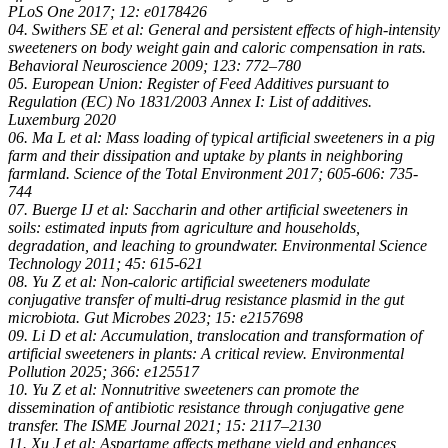
PLoS One 2017; 12: e0178426
04. Swithers SE et al: General and persistent effects of high-intensity
sweeteners on body weight gain and caloric compensation in rats.
Behavioral Neuroscience 2009; 123: 772–780
05. European Union: Register of Feed Additives pursuant to
Regulation (EC) No 1831/2003 Annex I: List of additives.
Luxemburg 2020
06. Ma L et al: Mass loading of typical artificial sweeteners in a pig
farm and their dissipation and uptake by plants in neighboring
farmland. Science of the Total Environment 2017; 605-606: 735-
744
07. Buerge IJ et al: Saccharin and other artificial sweeteners in
soils: estimated inputs from agriculture and households,
degradation, and leaching to groundwater. Environmental Science
Technology 2011; 45: 615-621
08. Yu Z et al: Non-caloric artificial sweeteners modulate
conjugative transfer of multi-drug resistance plasmid in the gut
microbiota. Gut Microbes 2023; 15: e2157698
09. Li D et al: Accumulation, translocation and transformation of
artificial sweeteners in plants: A critical review. Environmental
Pollution 2025; 366: e125517
10. Yu Z et al: Nonnutritive sweeteners can promote the
dissemination of antibiotic resistance through conjugative gene
transfer. The ISME Journal 2021; 15: 2117–2130
11. Xu J et al: Aspartame affects methane yield and enhances