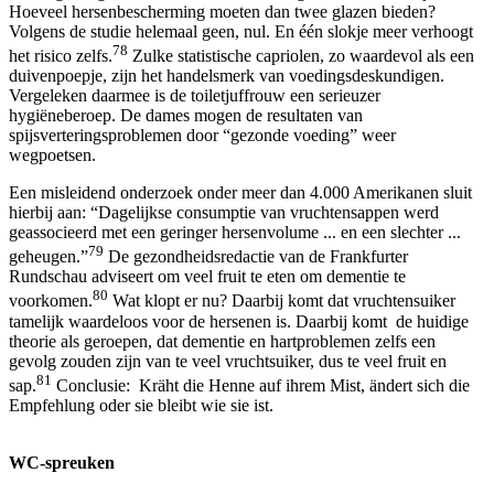
Hoeveel hersenbescherming moeten dan twee glazen bieden?
Volgens de studie helemaal geen, nul. En één slokje meer verhoogt
78
het risico zelfs.
Zulke statistische capriolen, zo waardevol als een
duivenpoepje, zijn het handelsmerk van voedingsdeskundigen.
Vergeleken daarmee is de toiletjuffrouw een serieuzer
hygiëneberoep. De dames mogen de resultaten van
spijsverteringsproblemen door “gezonde voeding” weer
wegpoetsen.
Een misleidend onderzoek onder meer dan 4.000 Amerikanen sluit
hierbij aan: “Dagelijkse consumptie van vruchtensappen werd
geassocieerd met een geringer hersenvolume ... en een slechter ...
79
geheugen.”
De gezondheidsredactie van de Frankfurter
Rundschau adviseert om veel fruit te eten om dementie te
80
voorkomen.
Wat klopt er nu? Daarbij komt dat vruchtensuiker
tamelijk waardeloos voor de hersenen is. Daarbij komt de huidige
theorie als geroepen, dat dementie en hartproblemen zelfs een
gevolg zouden zijn van te veel vruchtsuiker, dus te veel fruit en
81
sap.
Conclusie: Kräht die Henne auf ihrem Mist, ändert sich die
Empfehlung oder sie bleibt wie sie ist.
WC-spreuken