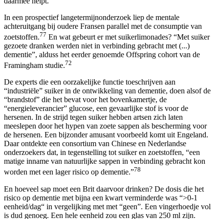
daarmee helpt.
In een prospectief langetermijnonderzoek liep de mentale
achteruitgang bij oudere Fransen parallel met de consumptie van
77
zoetstoffen.
En wat gebeurt er met suikerlimonades? “Met suiker
gezoete dranken werden niet in verbinding gebracht met (...)
dementie”, alduss het eerder genoemde Offspring cohort van de
72
Framingham studie.
De experts die een oorzakelijke functie toeschrijven aan
“industriële” suiker in de ontwikkeling van dementie, doen alsof de
“brandstof” die het bevat voor het bovenkamertje, de
“energieleverancier” glucose, een gevaarlijke stof is voor de
hersenen. In de strijd tegen suiker hebben artsen zich laten
meeslepen door het hypen van zoete sappen als bescherming voor
de hersenen. Een bijzonder amusant voorbeeld komt uit Engeland.
Daar ontdekte een consortium van Chinese en Nederlandse
onderzoekers dat, in tegenstelling tot suiker en zoetstoffen, “een
matige inname van natuurlijke sappen in verbinding gebracht kon
78
worden met een lager risico op dementie.”
En hoeveel sap moet een Brit daarvoor drinken? De dosis die het
risico op dementie met bijna een kwart verminderde was “>0-1
eenheid/dag“ in vergelijking met met “geen”. Een vingerhoedje vol
is dud genoeg. Een hele eenheid zou een glas van 250 ml zijn.