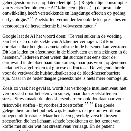
geheugenstoornissen op latere leeftijd. (...) Regelmatige consumptie
van zoetstoffen binnen de ADI-limieten tijdens (...) de postnatale
ontwikkeling heeft verstrekkende en langdurige effecten op gedrag
73
en fysiologie."
Zoetstoffen verminderden ook de leerprestaties en
74
verstoorden de hersenchemie bij volwassen ratten.
Google laat de AI het woord doen: “Te veel suiker in de voeding
kan het risico op de ziekte van Alzheimer verhogen. Dit komt
doordat suiker het glucosemetabolisme in de hersenen kan verstoren.
Dit kan leiden tot afzettingen in de bloedvaten en ontstekingen in de
hersenen.” Iedereen moet weten dat sucrose niet eens door de
darmwand in de bloedbaan kan komen, maar pas wordt opgenomen
nadat het is afgebroken tot glucose en fructose. De volgende horde
voor de verdwaalde huishoudsuiker zou de bloed-hersenbarrière
zijn. Maar in de hedendaagse geneeskunde is niets meer onmogelijk.
Zoals zo vaak het geval is, wordt het verhoogde insulineniveau niet
veroorzaakt door het eten van suiker, maar door zoetstoffen en
stress. Stress maakt de bloed-hersenbarrière ook doorlaatbaar voor
75,76
risicovolle stoffen - bijvoorbeeld zoetstoffen.
Een goede
gelegenheid om het publiek wijs te maken, dat je dom wordt van
snoepen uit frustratie. Maar het is een geweldig verschil tussen
zoetstoffen die het lichaam schade berokkenen en het genot van
koffie met suiker wat het stressniveau verlaagt. En de patiënt