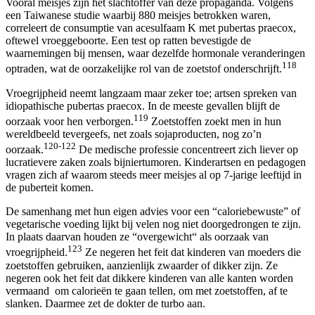
Vooral meisjes zijn het slachtoffer van deze propaganda. Volgens
een Taiwanese studie waarbij 880 meisjes betrokken waren,
correleert de consumptie van acesulfaam K met pubertas praecox,
oftewel vroeggeboorte. Een test op ratten bevestigde de
waarnemingen bij mensen, waar dezelfde hormonale veranderingen
118
optraden, wat de oorzakelijke rol van de zoetstof onderschrijft.
Vroegrijpheid neemt langzaam maar zeker toe; artsen spreken van
idiopathische pubertas praecox. In de meeste gevallen blijft de
119
oorzaak voor hen verborgen.
Zoetstoffen zoekt men in hun
wereldbeeld tevergeefs, net zoals sojaproducten, nog zo’n
120-122
oorzaak.
De medische professie concentreert zich liever op
lucratievere zaken zoals bijniertumoren. Kinderartsen en pedagogen
vragen zich af waarom steeds meer meisjes al op 7-jarige leeftijd in
de puberteit komen.
De samenhang met hun eigen advies voor een “caloriebewuste” of
vegetarische voeding lijkt bij velen nog niet doorgedrongen te zijn.
In plaats daarvan houden ze “overgewicht“ als oorzaak van
123
vroegrijpheid.
Ze negeren het feit dat kinderen van moeders die
zoetstoffen gebruiken, aanzienlijk zwaarder of dikker zijn. Ze
negeren ook het feit dat dikkere kinderen van alle kanten worden
vermaand om calorieën te gaan tellen, om met zoetstoffen, af te
slanken. Daarmee zet de dokter de turbo aan.