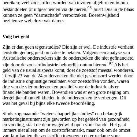
bereiken; veel zoetstoffen worden van tevoren afgebroken in hun
96
bestanddelen of uitgescheiden via de nieren.
Juist! Dus in de blaas
kunnen ze geen “darmschade” veroorzaken. Boerenwijsheid
bezitten ze wel, deze vak dames.
Volg het geld
Zijn er dan geen tegenstudies? Die zijn er wel. De industrie verdient
tenslotte genoeg geld om zdee te betalen. Volgens een analyse van
Australische onderzoekers zijn de onderzoeken die niet gefinancierd
97
zijn door de zoetstofindustrie behoorlijk ontnuchterend.
Als het
geld van de usual suspects komt, doet de zoetstof meestal wonderen.
Terwijl 23 van de 24 onderzoeken die niet gesponsord werden door
de industrie ongunstige resultaten voor zoetstoffen vonden, waren
drie van de vier onderzoeken positief voor de industrie als er
financiële banden waren. Bovendien was er een grote neiging om
dergelijke afhankelijkheden in de onderzoeken te verbergen. Dit
was het geval bij bijna elke tweede beoordeling.
Sinds zogenaamde “wetenschappelijke studies” een belangrijk
marketinginstrument zijn geworden op het gebied van gezondheid
en voeding, staat de deur wagenwijd open voor fraude. Het gaat
immers niet alleen om de zoetstoffenmarkt, maar ook om de omzet
van fabrikanten die zoetstoffen toevoegen en er reclame voor