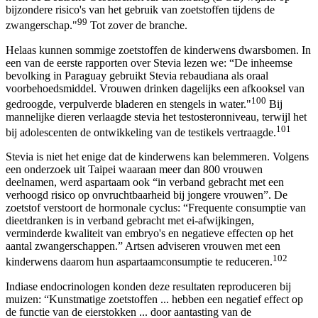
bijzondere risico's van het gebruik van zoetstoffen tijdens de
99
zwangerschap."
Tot zover de branche.
Helaas kunnen sommige zoetstoffen de kinderwens dwarsbomen. In
een van de eerste rapporten over Stevia lezen we: “De inheemse
bevolking in Paraguay gebruikt Stevia rebaudiana als oraal
voorbehoedsmiddel. Vrouwen drinken dagelijks een afkooksel van
100
gedroogde, verpulverde bladeren en stengels in water."
Bij
mannelijke dieren verlaagde stevia het testosteronniveau, terwijl het
101
bij adolescenten de ontwikkeling van de testikels vertraagde.
Stevia is niet het enige dat de kinderwens kan belemmeren. Volgens
een onderzoek uit Taipei waaraan meer dan 800 vrouwen
deelnamen, werd aspartaam ook “in verband gebracht met een
verhoogd risico op onvruchtbaarheid bij jongere vrouwen”. De
zoetstof verstoort de hormonale cyclus: “Frequente consumptie van
dieetdranken is in verband gebracht met ei-afwijkingen,
verminderde kwaliteit van embryo's en negatieve effecten op het
aantal zwangerschappen.” Artsen adviseren vrouwen met een
102
kinderwens daarom hun aspartaamconsumptie te reduceren.
Indiase endocrinologen konden deze resultaten reproduceren bij
muizen: “Kunstmatige zoetstoffen ... hebben een negatief effect op
de functie van de eierstokken ... door aantasting van de