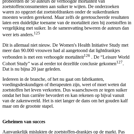
probeerden de 50 auteurs de verhoogde mortaliteit van
zoetstoffenconsumenten aan suiker te wijten. De onderzoeken
waren zo opgezet dat zoetstofdranken onder de suikerdranken
moesten worden gerekend. Maar zelfs de geretoucheerde resultaten
laten een duidelijke toename van de mortaliteit zien bij zoetstoffen in
vergelijking met suiker. In de samenvatting beweren de auteurs dan
125
weer iets anders.
Dit is allemaal niet nieuw. De Women's Health Initiative Study met
meer dan 90.000 vrouwen had al aangetoond dat lightdrankjes
126
verbonden is met een verhoogde mortaliteit
. De “Leisure World
127
Cohort Study” was al eerder tot dezelfde conclusie gekomen
.
Dat is nu bijna 20 jaar geleden.
Iedereen in de branche, of het nu gaat om fabrikanten,
voedingsdeskundigen of therapeuten zijn, weet of moet weten dat
zoetstoffen het leven verkorten. Dus waarschuwen ze tegen suiker
omdat het hun carrière bevordert en kan rekenen op bijval vanuit
van de zakenwereld. Het is niet langer de dans om het gouden kalf
maar om de grootste stapel.
Geheimen van succes
Aanvankelijk mislukten de zoetstoffen-drankjes op de markt. Pas