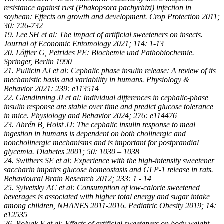
resistance against rust (Phakopsora pachyrhizi) infection in
soybean: Effects on growth and development. Crop Protection 2011;
30: 726-732
19. Lee SH et al: The impact of artificial sweeteners on insects.
Journal of Economic Entomology 2021; 114: 1-13
20. Löffler G, Petrides PE: Biochemie und Pathobiochemie.
Springer, Berlin 1990
21. Pullicin AJ et al: Cephalic phase insulin release: A review of its
mechanistic basis and variability in humans. Physiology &
Behavior 2021: 239: e113514
22. Glendinning JI et al: Individual differences in cephalic-phase
insulin response are stable over time and predict glucose tolerance
in mice. Physiology and Behavior 2024; 276: e114476
23. Ahrén B, Holst JJ: The cephalic insulin response to meal
ingestion in humans is dependent on both cholinergic and
noncholinergic mechanisms and is important for postprandial
glycemia. Diabetes 2001; 50: 1030 – 1038
24. Swithers SE et al: Experience with the high-intensity sweetener
saccharin impairs glucose homeostasis and GLP-1 release in rats.
Behavioural Brain Research 2012; 233: 1 - 14
25. Sylvetsky AC et al: Consumption of low-calorie sweetened
beverages is associated with higher total energy and sugar intake
among children, NHANES 2011-2016. Pediatric Obesity 2019; 14:
e12535
26. Polyak E et al: Effects of artificial sweeteners on body weight,