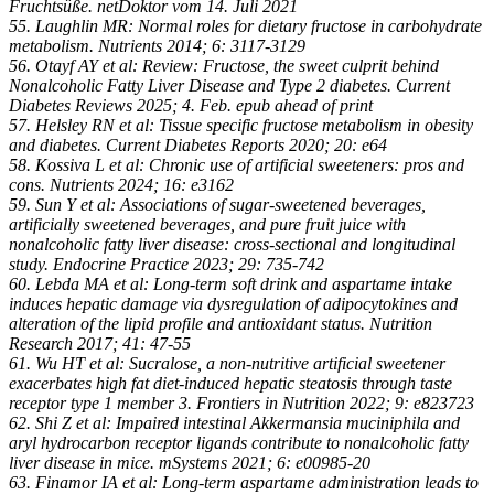
Fruchtsüße. netDoktor vom 14. Juli 2021
55. Laughlin MR: Normal roles for dietary fructose in carbohydrate
metabolism. Nutrients 2014; 6: 3117-3129
56. Otayf AY et al: Review: Fructose, the sweet culprit behind
Nonalcoholic Fatty Liver Disease and Type 2 diabetes. Current
Diabetes Reviews 2025; 4. Feb. epub ahead of print
57. Helsley RN et al: Tissue specific fructose metabolism in obesity
and diabetes. Current Diabetes Reports 2020; 20: e64
58. Kossiva L et al: Chronic use of artificial sweeteners: pros and
cons. Nutrients 2024; 16: e3162
59. Sun Y et al: Associations of sugar-sweetened beverages,
artificially sweetened beverages, and pure fruit juice with
nonalcoholic fatty liver disease: cross-sectional and longitudinal
study. Endocrine Practice 2023; 29: 735-742
60. Lebda MA et al: Long-term soft drink and aspartame intake
induces hepatic damage via dysregulation of adipocytokines and
alteration of the lipid profile and antioxidant status. Nutrition
Research 2017; 41: 47-55
61. Wu HT et al: Sucralose, a non-nutritive artificial sweetener
exacerbates high fat diet-induced hepatic steatosis through taste
receptor type 1 member 3. Frontiers in Nutrition 2022; 9: e823723
62. Shi Z et al: Impaired intestinal Akkermansia muciniphila and
aryl hydrocarbon receptor ligands contribute to nonalcoholic fatty
liver disease in mice. mSystems 2021; 6: e00985-20
63. Finamor IA et al: Long-term aspartame administration leads to