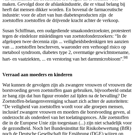
maken. Gevolgd door de afslankindustrie, die er vitaal belang bij
heeft dat mensen dikker worden. En bovenal de farmaceutische
industrie: voor de afzet van hun diabetesproducten zijn de
zoetstoffen zoetstoffen de drijvende kracht achter de verkoop.
Susan Schiffman, een oudgediende smaakonderzoekster, protesteert
tegen de eindeloze misleidingen van zoetstofonderzoekers: “In de
afgelopen twee decennia zijn ... veiligheidsbedenkigen ten aanzien
van ... zoetstoffen beschreven, waaronder een verhoogd risico op
metabool syndroom, diabetes type 2, overmatige gewichtstoename,
98
hart- en vaatziekten, ... en verstoring van het darmmicrobioom”.
Verraad aan moeders en kinderen
Wat kunnen de gevolgen zijn als zwangere vrouwen of vrouwen die
borstvoeding geven zoetstoffen gaan gebruiken, bijvoorbeeld omdat
ze bang zijn dat hun figuur eronder zal lijden na de bevalling? De
Zoetstoffen-belangenvereniging schaart zich achter de autoriteiten:
“De veiligheid van zoetstoffen wordt voor alle groepen mensen,
inclusief zwangere vrouwen en moeders die borstvoeding geven, al
onderzocht als onderdeel van het toelatingsproces. Alle zoetstoffen
die in de Europese Unie zijn toegestaan (...) zijn niet schadelijk voor
de gezondheid. Noch het Bundesinstitut für Risikobewertung (BfR)
noch de Deutsche Gesellschaft für Ernährung (DGE) wijzen op