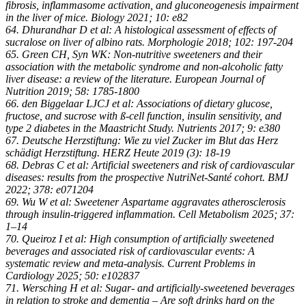
fibrosis, inflammasome activation, and gluconeogenesis impairment
in the liver of mice. Biology 2021; 10: e82
64. Dhurandhar D et al: A histological assessment of effects of
sucralose on liver of albino rats. Morphologie 2018; 102: 197-204
65. Green CH, Syn WK: Non-nutritive sweeteners and their
association with the metabolic syndrome and non-alcoholic fatty
liver disease: a review of the literature. European Journal of
Nutrition 2019; 58: 1785-1800
66. den Biggelaar LJCJ et al: Associations of dietary glucose,
fructose, and sucrose with ß-cell function, insulin sensitivity, and
type 2 diabetes in the Maastricht Study. Nutrients 2017; 9: e380
67. Deutsche Herzstiftung: Wie zu viel Zucker im Blut das Herz
schädigt Herzstiftung. HERZ Heute 2019 (3): 18-19
68. Debras C et al: Artificial sweeteners and risk of cardiovascular
diseases: results from the prospective NutriNet-Santé cohort. BMJ
2022; 378: e071204
69. Wu W et al: Sweetener Aspartame aggravates atherosclerosis
through insulin-triggered inflammation. Cell Metabolism 2025; 37:
1–14
70. Queiroz I et al: High consumption of artificially sweetened
beverages and associated risk of cardiovascular events: A
systematic review and meta-analysis. Current Problems in
Cardiology 2025; 50: e102837
71. Wersching H et al: Sugar- and artificially-sweetened beverages
in relation to stroke and dementia – Are soft drinks hard on the