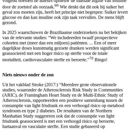
volgend noemen de auteurs opnieuw de massale afgifte van insuline
69
door de zoetstof als oorzaak.
Wie denkt dat dit ook bij suiker het
geval zou moeten zijn, heeft het principe niet begrepen: Suiker levert
glucose en dan kan insuline ook zijn taak vervullen. De mens blijft
gezond.
In 2025 waarschuwen de Braziliaanse onderzoekers na het bekijken
van de relevante studies: “We includeerden twaalf prospectieve
cohorten met (meer dan een miljoen) patiënten. ... Een of meer
dagelijkse doses kunstmatig gezoete dranken werden significant
geassocieerd met een hoger risico op sterfte voor de totale
70
mortaliteit, cardiovasculaire sterfte en beroerte."
Bingo!
Niets nieuws onder de zon
Uit het vakblad Stroke (2017:) “Meerdere grote observationele
studies, waaronder de Atherosclerosis Risk Study in Communities
(ARIC), de Framingham Heart Study en de Multi-Ethnic Study of
Atherosclerosis, rapporteerden een positieve samenhang tussen de
consumptie van light frisdrank en een verhoogd risico op metabool
syndroom en type 2 diabetes. De resultaten van de Northern
Manhattan Study suggereren ook dat de consumptie van light
frisdrank geassocieerd is met een verhoogd risico op beroerte,
hartaanval en vasculaire sterfte. Een studie gebaseerd op