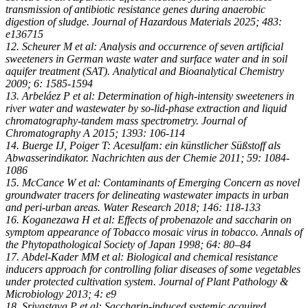
transmission of antibiotic resistance genes during anaerobic
digestion of sludge. Journal of Hazardous Materials 2025; 483:
e136715
12. Scheurer M et al: Analysis and occurrence of seven artificial
sweeteners in German waste water and surface water and in soil
aquifer treatment (SAT). Analytical and Bioanalytical Chemistry
2009; 6: 1585-1594
13. Arbeláez P et al: Determination of high-intensity sweeteners in
river water and wastewater by so-lid-phase extraction and liquid
chromatography-tandem mass spectrometry. Journal of
Chromatography A 2015; 1393: 106-114
14. Buerge IJ, Poiger T: Acesulfam: ein künstlicher Süßstoff als
Abwasserindikator. Nachrichten aus der Chemie 2011; 59: 1084-
1086
15. McCance W et al: Contaminants of Emerging Concern as novel
groundwater tracers for delineating wastewater impacts in urban
and peri-urban areas. Water Research 2018; 146: 118-133
16. Koganezawa H et al: Effects of probenazole and saccharin on
symptom appearance of Tobacco mosaic virus in tobacco. Annals of
the Phytopathological Society of Japan 1998; 64: 80–84
17. Abdel-Kader MM et al: Biological and chemical resistance
inducers approach for controlling foliar diseases of some vegetables
under protected cultivation system. Journal of Plant Pathology &
Microbiology 2013; 4: e9
18. Srivastava P et al: Saccharin-induced systemic acquired