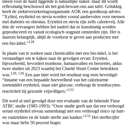
meest voor de hand liggende is natuurlijke suiker. maar dit wordt
reflexmatig beschouwd als het god-beware-ons aan tafel. Gelukkig
heeft de ziekteverzekeringsorganisatie AOK een goedkoop advies:
“Xylitol, erythritol en stevia worden vooral aanbevolen voor mensen
met diabetes en obesitas. Erytritol en stevia zijn zelfs calorievrij. Alle
drie de vervangers hebben het nadeel dat ze kunstmatig worden
geproduceerd en vanuit ecologisch oogpunt omstreden zijn. Het is
daarom belangrijk, altijd de voorkeur te geven aan producten met
128
een bio-label."
In plaats van te zoeken naar chemicaliën met een bio-label, is het
verstandiger om te kijken naar de gevolgen ervan: Erytritol,
bijvoorbeeld, bevordert trombose, hartaanvallen en beroertes, aldus
twee studies uit 2023 waarbij het Charité Heart Centre betrokken
129, 130
was.
Een jaar later werd het resultaat nog eens bevestigd:
“Inname van een bepaalde hoeveelheid van het caloriearme
zoetmiddel erythritol, maar niet glucose, verhoogt de trombocyten-
131
reactiviteit bij gezonde vrijwilligers.”
Dit werd al snel gevolgd door een evaluatie van de bekende Finse
ATBC studie (1985-1993): “Onze studie geeft aan dat een verhoogd
serum erythritol niveau samenhangt met een verhoogd risico op hart-
132
en vaatziekten en de totale sterfte aan kanker.”
Het sterftecijfer
was maar liefst 50 procent hoger.