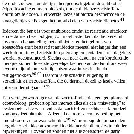
de onderzoekers hun diertjes therapeutisch gebruikte antibiotica
(ciprofloxacine en metronidazol), om de dubieuze zoetstoffen-
darmflora te doden. Het werkte: deze antibiotica beschermden de
41
knaagdiertjes zelfs tegen het ontwikkelen van zoetstofdiabetes.
Iedereen die bang is voor antibiotica omdat ze resistentie uitlokken
en de darmen beschadigen, zou moet bedenken: dat het verschil
tussen een behandeling met antibiotica en het gebruik van
zoetstoffen eruit bestaat dat antibiotica meestal niet langer dan een
week duurt, terwijl zoetstoffen jarenlang en tientallen jaren dagelijks
worden geconsumeerd. Slechts een paar dagen na een kortdurende
therapie komen de eerste gevoelige kiemen van de darmflora weer
tevoorschijn uit hun schuilplaatsen waarin ze zich hebben
90-92
teruggetrokken.
Daarom is de schade hier gering in
vergelijking met zoetstoffen, die de darmen dagelijks lastig vallen,
93-95
tot ze onderuit gaan.
Een vertegenwoordiger van de zoetstofindustrie, een gediplomeerd
ecotrofoloog, probeert op het internet alles als een “misvatting” te
bestempelen. De waarheid is dat zoetstoffen slechts een klein deel
van ons dieet uitmaken. Alleen al daarom is een invloed op het
96
microbioom vrij onwaarschijnlijk.
Waarom zijn de farmaceuten
nog niet op dit idee gekomen: Hoe kleiner de pillen, des te minder
bijwerkingen? Bovendien zouden niet alle zoetstoffen de darm