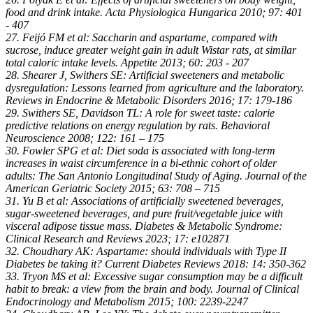
food and drink intake. Acta Physiologica Hungarica 2010; 97: 401
- 407
27. Feijó FM et al: Saccharin and aspartame, compared with
sucrose, induce greater weight gain in adult Wistar rats, at similar
total caloric intake levels. Appetite 2013; 60: 203 - 207
28. Shearer J, Swithers SE: Artificial sweeteners and metabolic
dysregulation: Lessons learned from agriculture and the laboratory.
Reviews in Endocrine & Metabolic Disorders 2016; 17: 179-186
29. Swithers SE, Davidson TL: A role for sweet taste: calorie
predictive relations on energy regulation by rats. Behavioral
Neuroscience 2008; 122: 161 – 175
30. Fowler SPG et al: Diet soda is associated with long-term
increases in waist circumference in a bi-ethnic cohort of older
adults: The San Antonio Longitudinal Study of Aging. Journal of the
American Geriatric Society 2015; 63: 708 – 715
31. Yu B et al: Associations of artificially sweetened beverages,
sugar-sweetened beverages, and pure fruit/vegetable juice with
visceral adipose tissue mass. Diabetes & Metabolic Syndrome:
Clinical Research and Reviews 2023; 17: e102871
32. Choudhary AK: Aspartame: should individuals with Type II
Diabetes be taking it? Current Diabetes Reviews 2018: 14: 350-362
33. Tryon MS et al: Excessive sugar consumption may be a difficult
habit to break: a view from the brain and body. Journal of Clinical
Endocrinology and Metabolism 2015; 100: 2239-2247