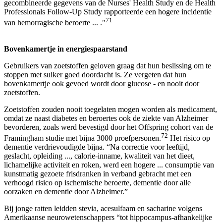
gecombineerde gegevens van de Nurses' Health Study en de Health
Professionals Follow-Up Study rapporteerde een hogere incidentie
71
van hemorragische beroerte ... ."
Bovenkamertje in energiespaarstand
Gebruikers van zoetstoffen geloven graag dat hun beslissing om te
stoppen met suiker goed doordacht is. Ze vergeten dat hun
bovenkamertje ook gevoed wordt door glucose - en nooit door
zoetstoffen.
Zoetstoffen zouden nooit toegelaten mogen worden als medicament,
omdat ze naast diabetes en beroertes ook de ziekte van Alzheimer
bevorderen, zoals werd bevestigd door het Offspring cohort van de
72
Framingham studie met bijna 3000 proefpersonen.
Het risico op
dementie verdrievoudigde bijna. “Na correctie voor leeftijd,
geslacht, opleiding ..., calorie-inname, kwaliteit van het dieet,
lichamelijke activiteit en roken, werd een hogere ... consumptie van
kunstmatig gezoete frisdranken in verband gebracht met een
verhoogd risico op ischemische beroerte, dementie door alle
oorzaken en dementie door Alzheimer.”
Bij jonge ratten leidden stevia, acesulfaam en sacharine volgens
Amerikaanse neurowetenschappers “tot hippocampus-afhankelijke