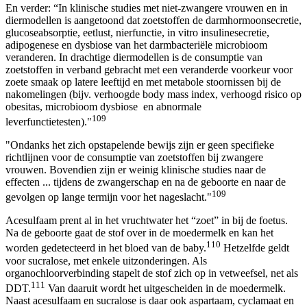
En verder: “In klinische studies met niet-zwangere vrouwen en in
diermodellen is aangetoond dat zoetstoffen de darmhormoonsecretie,
glucoseabsorptie, eetlust, nierfunctie, in vitro insulinesecretie,
adipogenese en dysbiose van het darmbacteriële microbioom
veranderen. In drachtige diermodellen is de consumptie van
zoetstoffen in verband gebracht met een veranderde voorkeur voor
zoete smaak op latere leeftijd en met metabole stoornissen bij de
nakomelingen (bijv. verhoogde body mass index, verhoogd risico op
obesitas, microbioom dysbiose en abnormale
109
leverfunctietesten)."
"Ondanks het zich opstapelende bewijs zijn er geen specifieke
richtlijnen voor de consumptie van zoetstoffen bij zwangere
vrouwen. Bovendien zijn er weinig klinische studies naar de
effecten ... tijdens de zwangerschap en na de geboorte en naar de
109
gevolgen op lange termijn voor het nageslacht."
Acesulfaam prent al in het vruchtwater het “zoet” in bij de foetus.
Na de geboorte gaat de stof over in de moedermelk en kan het
110
worden gedetecteerd in het bloed van de baby.
Hetzelfde geldt
voor sucralose, met enkele uitzonderingen. Als
organochloorverbinding stapelt de stof zich op in vetweefsel, net als
111
DDT.
Van daaruit wordt het uitgescheiden in de moedermelk.
Naast acesulfaam en sucralose is daar ook aspartaam, cyclamaat en