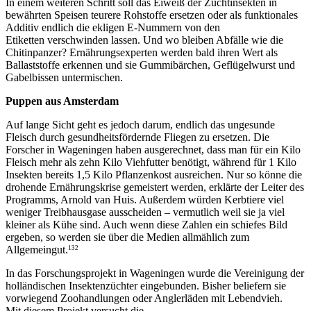
In einem weiteren Schritt soll das Eiweiß der Zuchtinsekten in
bewährten Speisen teurere Rohstoffe ersetzen oder als funktionales
Additiv endlich die ekligen E-Nummern von den
Etiketten verschwinden lassen. Und wo bleiben Abfälle wie die
Chitinpanzer? Ernährungsexperten werden bald ihren Wert als
Ballaststoffe erkennen und sie Gummibärchen, Geflügelwurst und
Gabelbissen untermischen.
Puppen aus Amsterdam
Auf lange Sicht geht es jedoch darum, endlich das ungesunde
Fleisch durch gesundheitsfördernde Fliegen zu ersetzen. Die
Forscher in Wageningen haben ausgerechnet, dass man für ein Kilo
Fleisch mehr als zehn Kilo Viehfutter benötigt, während für 1 Kilo
Insekten bereits 1,5 Kilo Pflanzenkost ausreichen. Nur so könne die
drohende Ernährungskrise gemeistert werden, erklärte der Leiter des
Programms, Arnold van Huis. Außerdem würden Kerbtiere viel
weniger Treibhausgase ausscheiden – vermutlich weil sie ja viel
kleiner als Kühe sind. Auch wenn diese Zahlen ein schiefes Bild
ergeben, so werden sie über die Medien allmählich zum
Allgemeingut.
132
In das Forschungsprojekt in Wageningen wurde die Vereinigung der
holländischen Insektenzüchter eingebunden. Bisher beliefern sie
vorwiegend Zoohandlungen oder Anglerläden mit Lebendvieh.
Mit diesem Projekt versucht die