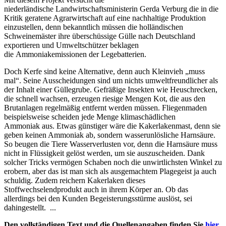
niederländische Landwirtschaftsministerin Gerda Verburg die in die
Kritik geratene Agrarwirtschaft auf eine nachhaltige Produktion
einzustellen, denn bekanntlich müssen die holländischen
Schweinemäster ihre überschüssige Gülle nach Deutschland
exportieren und Umweltschützer beklagen
die Ammoniakemissionen der Legebatterien.
Doch Kerfe sind keine Alternative, denn auch Kleinvieh „muss
mal“. Seine Ausscheidungen sind um nichts umweltfreundlicher als
der Inhalt einer Güllegrube. Gefräßige Insekten wie Heuschrecken,
die schnell wachsen, erzeugen riesige Mengen Kot, die aus den
Brutanlagen regelmäßig entfernt werden müssen. Fliegenmaden
beispielsweise scheiden jede Menge klimaschädlichen
Ammoniak aus. Etwas günstiger wäre die Kakerlakenmast, denn sie
geben keinen Ammoniak ab, sondern wasserunlösliche Harnsäure.
So beugen die Tiere Wasserverlusten vor, denn die Harnsäure muss
nicht in Flüssigkeit gelöst werden, um sie auszuscheiden. Dank
solcher Tricks vermögen Schaben noch die unwirtlichsten Winkel zu
erobern, aber das ist man sich als ausgemachtem Plagegeist ja auch
schuldig. Zudem reichern Kakerlaken dieses
Stoffwechselendprodukt auch in ihrem Körper an. Ob das
allerdings bei den Kunden Begeisterungsstürme auslöst, sei
dahingestellt. ...
Den vollständigen Text und die Quellenangaben finden Sie
hier