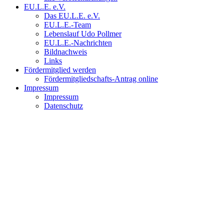
EU.L.E. e.V.
Das EU.L.E. e.V.
EU.L.E.-Team
Lebenslauf Udo Pollmer
EU.L.E.-Nachrichten
Bildnachweis
Links
Fördermitglied werden
Fördermitgliedschafts-Antrag online
Impressum
Impressum
Datenschutz