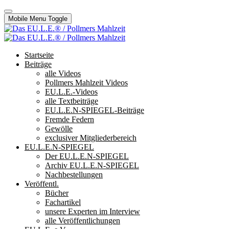
Mobile Menu Toggle
Startseite
Beiträge
alle Videos
Pollmers Mahlzeit Videos
EU.L.E.-Videos
alle Textbeiträge
EU.L.E.N-SPIEGEL-Beiträge
Fremde Federn
Gewölle
exclusiver Mitgliederbereich
EU.L.E.N-SPIEGEL
Der EU.L.E.N-SPIEGEL
Archiv EU.L.E.N-SPIEGEL
Nachbestellungen
Veröffentl.
Bücher
Fachartikel
unsere Experten im Interview
alle Veröffentlichungen