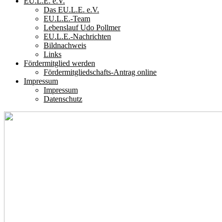
EU.L.E. e.V.
Das EU.L.E. e.V.
EU.L.E.-Team
Lebenslauf Udo Pollmer
EU.L.E.-Nachrichten
Bildnachweis
Links
Fördermitglied werden
Fördermitgliedschafts-Antrag online
Impressum
Impressum
Datenschutz