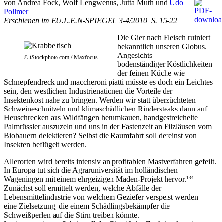
von Andrea Fock, Wolf Lengwenus, Jutta Muth und
Udo
Pollmer
Erschienen im EU.L.E.N-SPIEGEL 3-4/2010 S. 15-22
Die Gier nach Fleisch ruiniert
bekanntlich unseren Globus.
Angesichts
© iStockphoto.com / Maxfocus
bodenständiger Köstlichkeiten
der feinen Küche wie
Schnepfendreck und maccheroni piatti müsste es doch ein Leichtes
sein, den westlichen Industrienationen die Vorteile der
Insektenkost nahe zu bringen. Werden wir statt überzüchteten
Schweineschnitzeln und klimaschädlichen Rindersteaks dann auf
Heuschrecken aus Wildfängen herumkauen, handgestreichelte
Palmrüssler auszuzeln und uns in der Fastenzeit an Filzläusen vom
Biobauern delektieren? Selbst die Raumfahrt soll dereinst von
Insekten beflügelt werden.
Allerorten wird bereits intensiv an profitablen Mastverfahren gefeilt.
In Europa tut sich die Agraruniversität im holländischen
Wageningen mit einem ehrgeizigen Maden-Projekt hervor.
134
Zunächst soll ermittelt werden, welche Abfälle der
Lebensmittelindustrie von welchem Geziefer verspeist werden –
eine Zielsetzung, die einem Schädlingsbekämpfer die
Schweißperlen auf die Stirn treiben könnte.