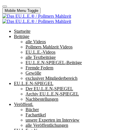
Mobile Menu Toggle
Startseite
Beiträge
alle Videos
Pollmers Mahlzeit Videos
EU.L.E.-Videos
alle Textbeiträge
EU.L.E.N-SPIEGEL-Beiträge
Fremde Federn
Gewölle
exclusiver Mitgliederbereich
EU.L.E.N-SPIEGEL
Der EU.L.E.N-SPIEGEL
Archiv EU.L.E.N-SPIEGEL
Nachbestellungen
Veröffentl.
Bücher
Fachartikel
unsere Experten im Interview
alle Veröffentlichungen