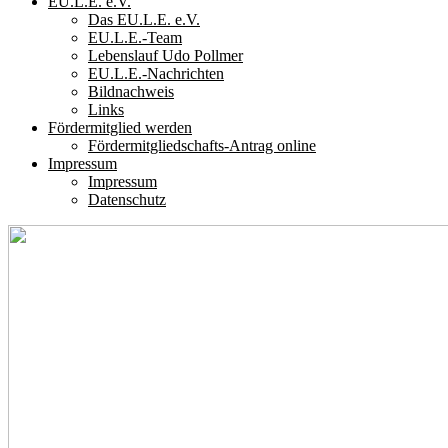
EU.L.E. e.V.
Das EU.L.E. e.V.
EU.L.E.-Team
Lebenslauf Udo Pollmer
EU.L.E.-Nachrichten
Bildnachweis
Links
Fördermitglied werden
Fördermitgliedschafts-Antrag online
Impressum
Impressum
Datenschutz