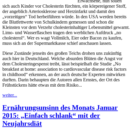
Erwachsene, nun sollen
sich auch Kinder vor Cholesterin fürchten, ein körpereigener Stoff,
der angeblich Arteriosklerose und Herzinfarkt und damit den
„vorzeitigen“ Tod herbeiführen würde. In den USA werden bereits
die Blutfettwerte von Schulkindern gemessen und schon die
Kleinsten vor dem Verzehr cholesterinhaltiger Lebensmittel gewarnt.
Limo- und Wasserflaschen tragen den werblichen Aufdruck „no
cholesterol“. Wer es wagt Vollmilch, Eier oder Bacon zu kaufen,
muss sich an der Supermarktkasse schief anschauen lassen.
Diese Zustände jenseits des großen Teichs drohen uns zukünftig
auch hier in Deutschland. Welche absurden Blüten die Angst vor
dem Cholesteringespenst treibt, lässt beispielhaft die Studie „No
breakfast at home: association to cardiovascular disease risk factors
in childhood“ erkennen, an der auch deutsche Experten mitwirken
durften. Darin behaupten die Autoren allen Ernstes, der Ort des
Frühstückens hätte etwas mit dem Risiko...
weiter...
Ernährungsunsinn des Monats Januar
2015: „Einfach schlank“ mit der
Neujahrsdiät