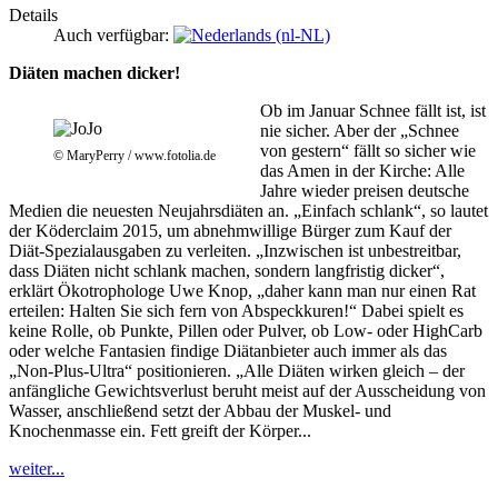
Details
Auch verfügbar:
Diäten machen dicker!
Ob im Januar Schnee fällt ist, ist
nie sicher. Aber der „Schnee
von gestern“ fällt so sicher wie
© MaryPerry / www.fotolia.de
das Amen in der Kirche: Alle
Jahre wieder preisen deutsche
Medien die neuesten Neujahrsdiäten an. „Einfach schlank“, so lautet
der Köderclaim 2015, um abnehmwillige Bürger zum Kauf der
Diät-Spezialausgaben zu verleiten. „Inzwischen ist unbestreitbar,
dass Diäten nicht schlank machen, sondern langfristig dicker“,
erklärt Ökotrophologe Uwe Knop, „daher kann man nur einen Rat
erteilen: Halten Sie sich fern von Abspeckkuren!“ Dabei spielt es
keine Rolle, ob Punkte, Pillen oder Pulver, ob Low- oder HighCarb
oder welche Fantasien findige Diätanbieter auch immer als das
„Non-Plus-Ultra“ positionieren. „Alle Diäten wirken gleich – der
anfängliche Gewichtsverlust beruht meist auf der Ausscheidung von
Wasser, anschließend setzt der Abbau der Muskel- und
Knochenmasse ein. Fett greift der Körper...
weiter...