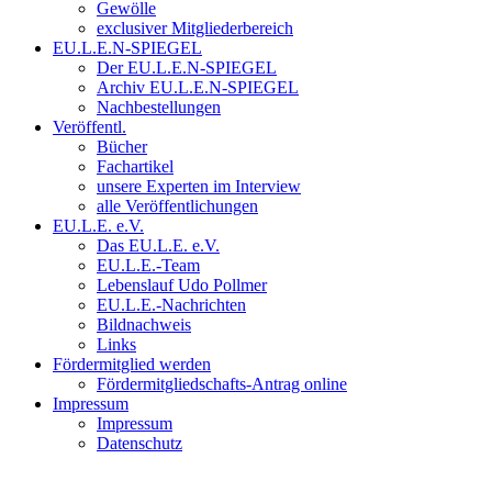
Gewölle
exclusiver Mitgliederbereich
EU.L.E.N-SPIEGEL
Der EU.L.E.N-SPIEGEL
Archiv EU.L.E.N-SPIEGEL
Nachbestellungen
Veröffentl.
Bücher
Fachartikel
unsere Experten im Interview
alle Veröffentlichungen
EU.L.E. e.V.
Das EU.L.E. e.V.
EU.L.E.-Team
Lebenslauf Udo Pollmer
EU.L.E.-Nachrichten
Bildnachweis
Links
Fördermitglied werden
Fördermitgliedschafts-Antrag online
Impressum
Impressum
Datenschutz