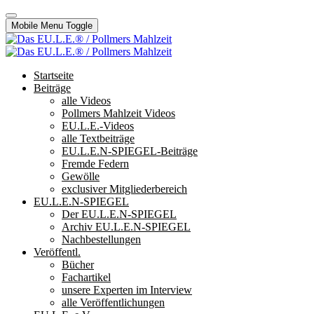
Mobile Menu Toggle
Startseite
Beiträge
alle Videos
Pollmers Mahlzeit Videos
EU.L.E.-Videos
alle Textbeiträge
EU.L.E.N-SPIEGEL-Beiträge
Fremde Federn
Gewölle
exclusiver Mitgliederbereich
EU.L.E.N-SPIEGEL
Der EU.L.E.N-SPIEGEL
Archiv EU.L.E.N-SPIEGEL
Nachbestellungen
Veröffentl.
Bücher
Fachartikel
unsere Experten im Interview
alle Veröffentlichungen