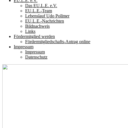
EU.L.E. e.V.
Das EU.L.E. e.V.
EU.L.E.-Team
Lebenslauf Udo Pollmer
EU.L.E.-Nachrichten
Bildnachweis
Links
Fördermitglied werden
Fördermitgliedschafts-Antrag online
Impressum
Impressum
Datenschutz