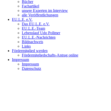
Bücher
Fachartikel
unsere Experten im Interview
alle Veröffentlichungen
EU.L.E. e.V.
Das EU.L.E. e.V.
EU.L.E.-Team
Lebenslauf Udo Pollmer
EU.L.E.-Nachrichten
Bildnachweis
Links
Fördermitglied werden
Fördermitgliedschafts-Antrag online
Impressum
Impressum
Datenschutz