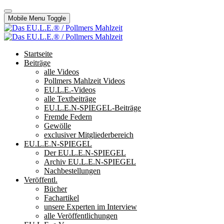
Mobile Menu Toggle
Startseite
Beiträge
alle Videos
Pollmers Mahlzeit Videos
EU.L.E.-Videos
alle Textbeiträge
EU.L.E.N-SPIEGEL-Beiträge
Fremde Federn
Gewölle
exclusiver Mitgliederbereich
EU.L.E.N-SPIEGEL
Der EU.L.E.N-SPIEGEL
Archiv EU.L.E.N-SPIEGEL
Nachbestellungen
Veröffentl.
Bücher
Fachartikel
unsere Experten im Interview
alle Veröffentlichungen