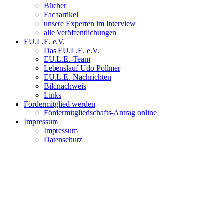
Bücher
Fachartikel
unsere Experten im Interview
alle Veröffentlichungen
EU.L.E. e.V.
Das EU.L.E. e.V.
EU.L.E.-Team
Lebenslauf Udo Pollmer
EU.L.E.-Nachrichten
Bildnachweis
Links
Fördermitglied werden
Fördermitgliedschafts-Antrag online
Impressum
Impressum
Datenschutz