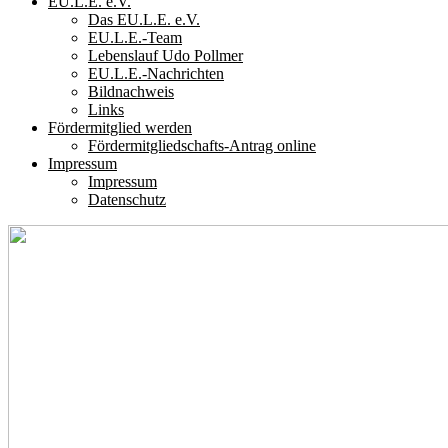
EU.L.E. e.V.
Das EU.L.E. e.V.
EU.L.E.-Team
Lebenslauf Udo Pollmer
EU.L.E.-Nachrichten
Bildnachweis
Links
Fördermitglied werden
Fördermitgliedschafts-Antrag online
Impressum
Impressum
Datenschutz