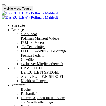
Mobile Menu Toggle
Startseite
Beiträge
alle Videos
Pollmers Mahlzeit Videos
EU.L.E.-Videos
alle Textbeiträge
EU.L.E.N-SPIEGEL-Beiträge
Fremde Federn
Gewölle
exclusiver Mitgliederbereich
EU.L.E.N-SPIEGEL
Der EU.L.E.N-SPIEGEL
Archiv EU.L.E.N-SPIEGEL
Nachbestellungen
Veröffentl.
Bücher
Fachartikel
unsere Experten im Interview
alle Veröffentlichungen