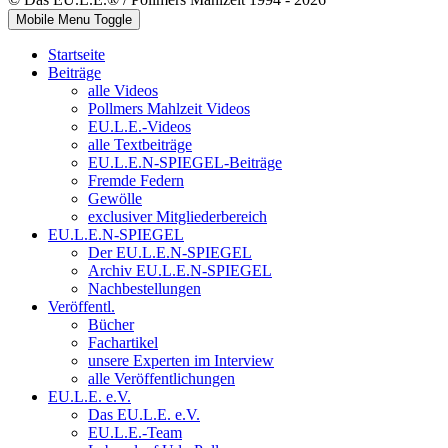
Mobile Menu Toggle
Startseite
Beiträge
alle Videos
Pollmers Mahlzeit Videos
EU.L.E.-Videos
alle Textbeiträge
EU.L.E.N-SPIEGEL-Beiträge
Fremde Federn
Gewölle
exclusiver Mitgliederbereich
EU.L.E.N-SPIEGEL
Der EU.L.E.N-SPIEGEL
Archiv EU.L.E.N-SPIEGEL
Nachbestellungen
Veröffentl.
Bücher
Fachartikel
unsere Experten im Interview
alle Veröffentlichungen
EU.L.E. e.V.
Das EU.L.E. e.V.
EU.L.E.-Team