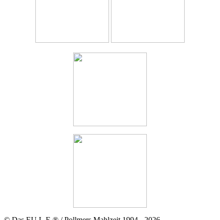
© Das EU.L.E.® / Pollmers Mahlzeit 1994 - 2026