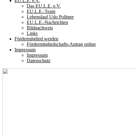
EU.L.E. e.V.
Das EU.L.E. e.V.
EU.L.E.-Team
Lebenslauf Udo Pollmer
EU.L.E.-Nachrichten
Bildnachweis
Links
Fördermitglied werden
Fördermitgliedschafts-Antrag online
Impressum
Impressum
Datenschutz