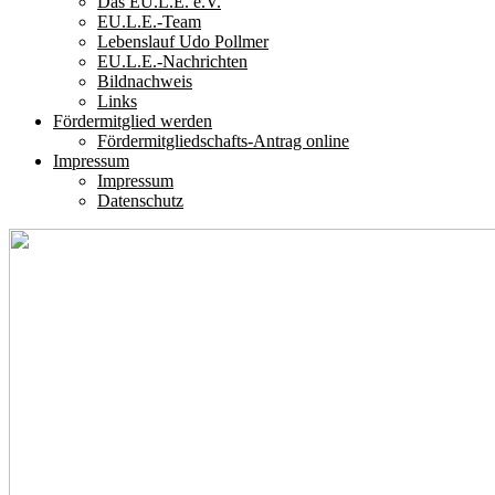
Das EU.L.E. e.V.
EU.L.E.-Team
Lebenslauf Udo Pollmer
EU.L.E.-Nachrichten
Bildnachweis
Links
Fördermitglied werden
Fördermitgliedschafts-Antrag online
Impressum
Impressum
Datenschutz