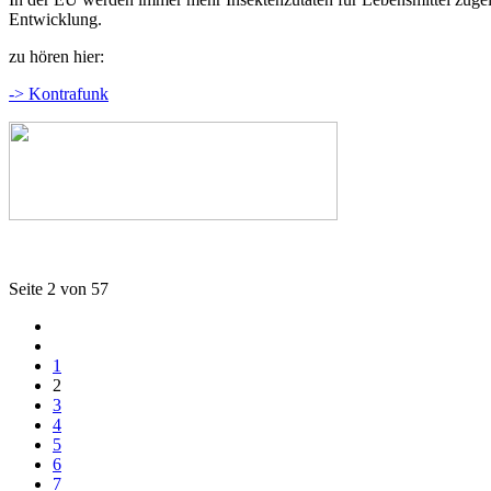
Entwicklung.
zu hören hier:
-> Kontrafunk
Seite 2 von 57
1
2
3
4
5
6
7