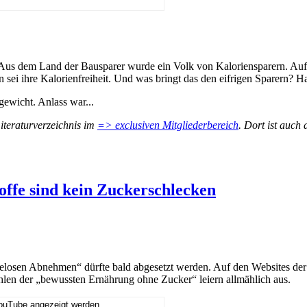
: Aus dem Land der Bausparer wurde ein Volk von Kaloriensparern. Auf
 sei ihre Kalorienfreiheit. Und was bringt das den eifrigen Sparern? H
gewicht. Anlass war...
iteraturverzeichnis im
=> exclusiven Mitgliederbereich
. Dort ist auch
toffe sind kein Zuckerschlecken
elosen Abnehmen“ dürfte bald abgesetzt werden. Auf den Websites de
hlen der „bewussten Ernährung ohne Zucker“ leiern allmählich aus.
YouTube angezeigt werden.