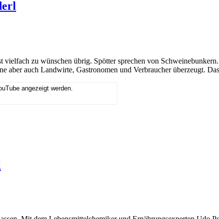
derl
sst vielfach zu wünschen übrig. Spötter sprechen von Schweinebunkern
weine aber auch Landwirte, Gastronomen und Verbraucher überzeugt. Das
YouTube angezeigt werden.
l
lassen. Mit dem Lebensmittelchemiker und Ernährungsexperten Udo Pol