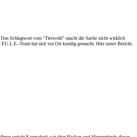
. Das Schlagwort vom "Tierwohl" macht die Sache nicht wirklich
 EU.L.E.-Team hat sich vor Ort kundig gemacht. Hier unser Bericht.
lmer spricht Kontrafunk wir über Risiken und Hintergründe dieser