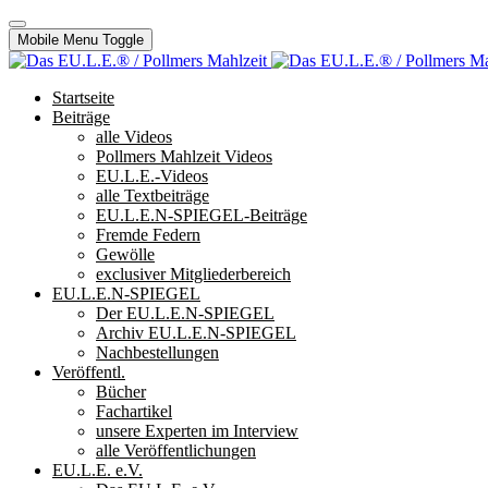
Mobile Menu Toggle
Startseite
Beiträge
alle Videos
Pollmers Mahlzeit Videos
EU.L.E.-Videos
alle Textbeiträge
EU.L.E.N-SPIEGEL-Beiträge
Fremde Federn
Gewölle
exclusiver Mitgliederbereich
EU.L.E.N-SPIEGEL
Der EU.L.E.N-SPIEGEL
Archiv EU.L.E.N-SPIEGEL
Nachbestellungen
Veröffentl.
Bücher
Fachartikel
unsere Experten im Interview
alle Veröffentlichungen
EU.L.E. e.V.