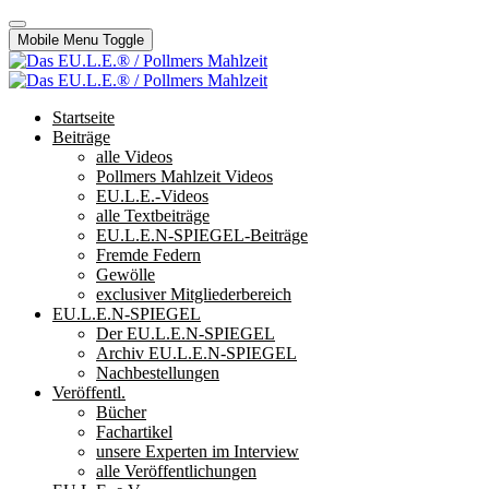
Mobile Menu Toggle
Startseite
Beiträge
alle Videos
Pollmers Mahlzeit Videos
EU.L.E.-Videos
alle Textbeiträge
EU.L.E.N-SPIEGEL-Beiträge
Fremde Federn
Gewölle
exclusiver Mitgliederbereich
EU.L.E.N-SPIEGEL
Der EU.L.E.N-SPIEGEL
Archiv EU.L.E.N-SPIEGEL
Nachbestellungen
Veröffentl.
Bücher
Fachartikel
unsere Experten im Interview
alle Veröffentlichungen