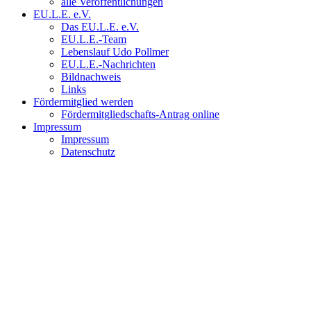
alle Veröffentlichungen
EU.L.E. e.V.
Das EU.L.E. e.V.
EU.L.E.-Team
Lebenslauf Udo Pollmer
EU.L.E.-Nachrichten
Bildnachweis
Links
Fördermitglied werden
Fördermitgliedschafts-Antrag online
Impressum
Impressum
Datenschutz