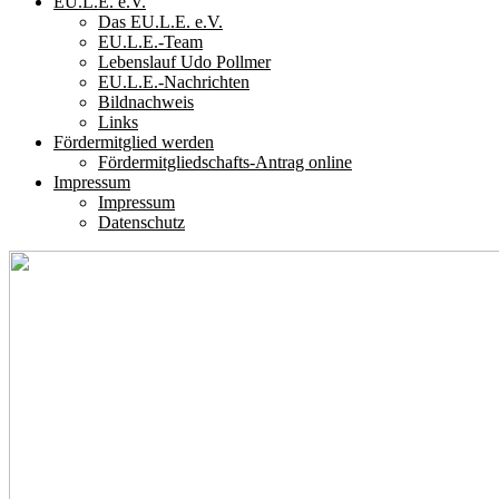
EU.L.E. e.V.
Das EU.L.E. e.V.
EU.L.E.-Team
Lebenslauf Udo Pollmer
EU.L.E.-Nachrichten
Bildnachweis
Links
Fördermitglied werden
Fördermitgliedschafts-Antrag online
Impressum
Impressum
Datenschutz