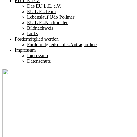
EU.L.E. e.V.
Das EU.L.E. e.V.
EU.L.E.-Team
Lebenslauf Udo Pollmer
EU.L.E.-Nachrichten
Bildnachweis
Links
Fördermitglied werden
Fördermitgliedschafts-Antrag online
Impressum
Impressum
Datenschutz