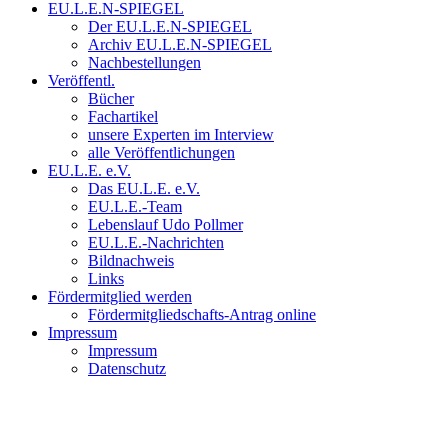
EU.L.E.N-SPIEGEL
Der EU.L.E.N-SPIEGEL
Archiv EU.L.E.N-SPIEGEL
Nachbestellungen
Veröffentl.
Bücher
Fachartikel
unsere Experten im Interview
alle Veröffentlichungen
EU.L.E. e.V.
Das EU.L.E. e.V.
EU.L.E.-Team
Lebenslauf Udo Pollmer
EU.L.E.-Nachrichten
Bildnachweis
Links
Fördermitglied werden
Fördermitgliedschafts-Antrag online
Impressum
Impressum
Datenschutz