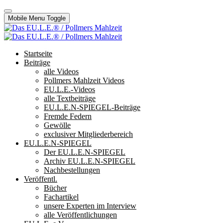
Mobile Menu Toggle
Startseite
Beiträge
alle Videos
Pollmers Mahlzeit Videos
EU.L.E.-Videos
alle Textbeiträge
EU.L.E.N-SPIEGEL-Beiträge
Fremde Federn
Gewölle
exclusiver Mitgliederbereich
EU.L.E.N-SPIEGEL
Der EU.L.E.N-SPIEGEL
Archiv EU.L.E.N-SPIEGEL
Nachbestellungen
Veröffentl.
Bücher
Fachartikel
unsere Experten im Interview
alle Veröffentlichungen