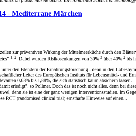
ommunities on plastic marine debris. Environmental Science & Technol
14 - Mediterrane Märchen
zeilen zur präventiven Wirkung der Mittelmeerküche durch den Blätter
1, 2
3
2
betes"
. Dabei wurden Risikosenkungen von 30%
über 40%
bis 
r´ unter den Blendern der Ernährungsforschung - denn in den Lobeshymne
schaftlicher Leiter des Europäischen Instituts für Lebensmittel- und Er
levanten 0,68% bis 1,88%, die sich statistisch kaum absichern lassen.
damit erledigt", so Pollmer. Doch das ist noch nicht alles, denn bei die
uwel, denn sie ist eine der ganz wenigen Interventionsstudien. Im Ge
 RCT (randomised clinical trial) ernsthafte Hinweise auf einen...