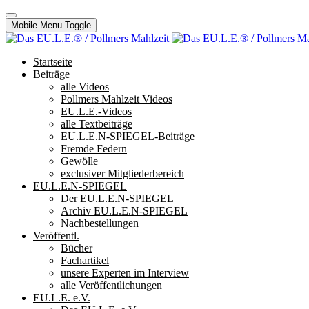
Mobile Menu Toggle
Startseite
Beiträge
alle Videos
Pollmers Mahlzeit Videos
EU.L.E.-Videos
alle Textbeiträge
EU.L.E.N-SPIEGEL-Beiträge
Fremde Federn
Gewölle
exclusiver Mitgliederbereich
EU.L.E.N-SPIEGEL
Der EU.L.E.N-SPIEGEL
Archiv EU.L.E.N-SPIEGEL
Nachbestellungen
Veröffentl.
Bücher
Fachartikel
unsere Experten im Interview
alle Veröffentlichungen
EU.L.E. e.V.