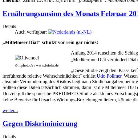
Literatur
:
Zettler ER et al: Life in the “plastisphere”: microbial c
Ernährungsunsinn des Monats Februar 20
Details
Auch verfügbar:
„Mittelmeer-Diät" schützt vor rein gar nichts!
Anfang 2014 rauschten die Schlag
„Mediterrane Diät verhindert Dia
© hiphoto39 / www.fotolia.de
„Diese Studie zeigt den 'Klassike
irreführende relative Wahrscheinlichkeit" erklärt
Udo Pollmer
, Wissen
absolute Verminderung des Risikos liegt nach Studienangaben bei irre
Sollten diese Daten tatsächlich stimmen, dann ist die Mittelmeer-Diät 
Derzeit gilt die spanische PREDIMED-Studie als kleines Forschungsj
keine Beweise für Ursache-Wirkungs-Beziehungen liefern, könnte diese
weiter...
Gegen Diskriminierung
Details