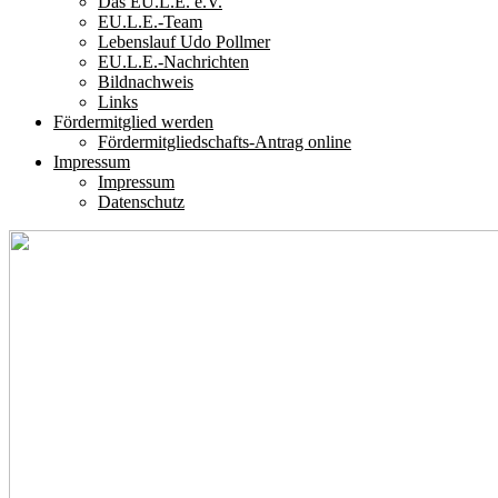
Das EU.L.E. e.V.
EU.L.E.-Team
Lebenslauf Udo Pollmer
EU.L.E.-Nachrichten
Bildnachweis
Links
Fördermitglied werden
Fördermitgliedschafts-Antrag online
Impressum
Impressum
Datenschutz