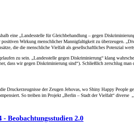
deshalb eine „Landesstelle für Gleichbehandlung – gegen Diskriminierun
er positiven Wirkung menschlicher Mannigfaltigkeit zu überzeugen. „Di
nsätze, die die menschliche Vielfalt als gesellschaftliches Potenzial we
elaufen zu sein. „Landesstelle gegen Diskriminierung“ klang wahrschein
iner, dass wir gegen Diskriminierung sind“). Schließlich zerschlug ma
n die Druckerzeugnisse der Zeugen Jehovas, wo Shiny Happy People 
pensiert. So treiben im Projekt „Berlin – Stadt der Vielfalt“ diverse
 - Beobachtungsstudien 2.0