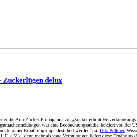
 Zuckerlügen delüx
der die Anti-Zucker-Propaganda zu: „Zucker erhöht Herzerkrankungs-G
Angstmachermeldungen war eine Beobachtungsstudie, lanciert von der
och immer Ernährungstipps destilliert werden“, so
Udo Pollmer
, Wiss
.E. e.V.), „denn mehr als vage Vermutungen liefert diese Ernährungsf