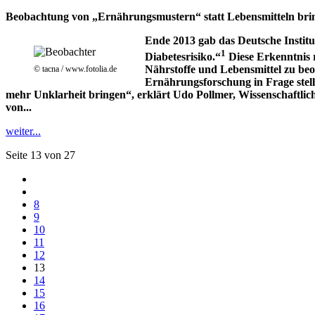
Beobachtung von „Ernährungsmustern“ statt Lebensmitteln bri
Ende 2013 gab das Deutsche Instit
1
Diabetesrisiko.“
Diese Erkenntnis 
Nährstoffe und Lebensmittel zu beo
© tacna / www.fotolia.de
Ernährungsforschung in Frage stell
mehr Unklarheit bringen“, erklärt Udo Pollmer, Wissenschaftlic
von...
weiter...
Seite 13 von 27
8
9
10
11
12
13
14
15
16