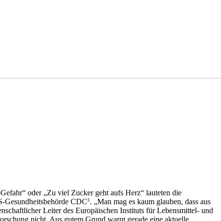
efahr“ oder „Zu viel Zucker geht aufs Herz“ lauteten die
 US-Gesundheitsbehörde CDC
. „Man mag es kaum glauben, dass aus
3
enschaftlicher Leiter des Europäischen Instituts für Lebensmittel- und
orschung nicht. Aus gutem Grund warnt gerade eine aktuelle