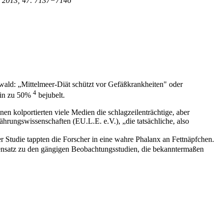
ogy 2013; 47: 7137−7146
wald: „Mittelmeer-Diät schützt vor Gefäßkrankheiten" oder
4
hin zu 50%
bejubelt.
n kolportierten viele Medien die schlagzeilenträchtige, aber
nährungswissenschaften (EU.L.E. e.V.), „die tatsächliche, also
ser Studie tappten die Forscher in eine wahre Phalanx an Fettnäpfchen.
gensatz zu den gängigen Beobachtungsstudien, die bekanntermaßen