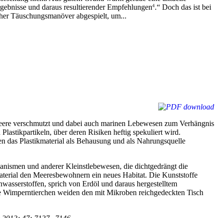
Ergebnisse und daraus resultierender Empfehlungen
.“ Doch das ist bei
4
ischer Täuschungsmanöver abgespielt, um...
e Meere verschmutzt und dabei auch marinen Lebewesen zum Verhängnis
stikpartikeln, über deren Risiken heftig spekuliert wird.
n das Plastikmaterial als Behausung und als Nahrungsquelle
anismen und anderer Kleinstlebewesen, die dichtgedrängt die
aterial den Meeresbewohnern ein neues Habitat. Die Kunststoffe
nwasserstoffen, sprich von Erdöl und daraus hergestelltem
ische Wimperntierchen weiden den mit Mikroben reichgedeckten Tisch