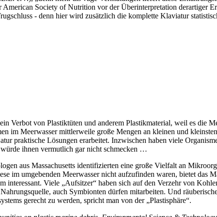
r American Society of Nutrition vor der Überinterpretation derartiger 
Trugschluss - denn hier wird zusätzlich die komplette Klaviatur statist
ein Verbot von Plastiktüten und anderem Plastikmaterial, weil es di
im Meerwasser mittlerweile große Mengen an kleinen und kleinsten Pla
tur praktische Lösungen erarbeitet. Inzwischen haben viele Organisme
n würde ihnen vermutlich gar nicht schmecken …
gen aus Massachusetts identifizierten eine große Vielfalt an Mikroorg
 diese im umgebenden Meerwasser nicht aufzufinden waren, bietet das M
m interessant. Viele „Aufsitzer“ haben sich auf den Verzehr von Kohle
ten die Nahrungsquelle, auch Symbionten dürfen mitarbeiten. Und räuber
ystems gerecht zu werden, spricht man von der „Plastisphäre“.