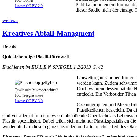
Foto: Bonita
Publikation in einem Journal de
Lizenz: CC BY 2.0
dieser Studie nicht der einzige 
weiter...
Kreatives Abfall-Managment
Details
Quicklebendige Plastiktütenwelt
Erschienen im EU.L.E.N-SPIEGEL 1-2/2013 S. 42
Umweltorganisationen fordern 
werden kann. Zudem schwimmen 
Doch währenddessen hat die Na
Qualle oder Mikrobenhabitat?
entdeckt. Ein Verbot der Tüte
Foto: Seegraswiese
Lizenz: CC BY 3.0
Ozeanographen und Meeresbiolo
Plastikteilchen besiedeln. Da
sind vor allem durch ihre wasserabstoßende Oberfläche als Lebensrau
Plastik, spezialisiert. Dabei teilen sich nicht nur Plastikspezialis
wieder ab. Um diesem ganz speziellen und artenreichen Teil des Ökos