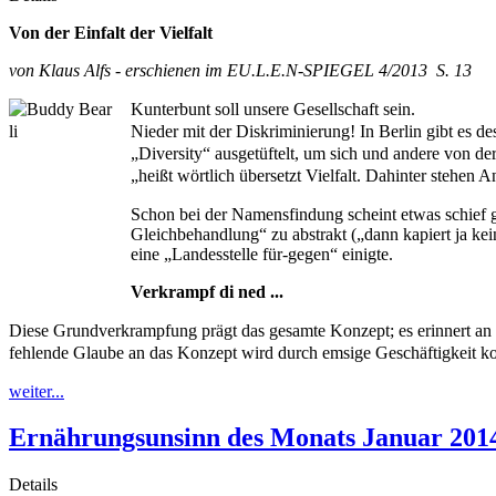
Von der Einfalt der Vielfalt
von Klaus Alfs - erschienen im EU.L.E.N-SPIEGEL 4/2013 S. 13
Kunterbunt soll unsere Gesellschaft sein.
Nieder mit der Diskriminierung! In Berlin gibt es 
„Diversity“ ausgetüftelt, um sich und andere von d
„heißt wörtlich übersetzt Vielfalt. Dahinter stehen A
Schon bei der Namensfindung scheint etwas schief g
Gleichbehandlung“ zu abstrakt („dann kapiert ja ke
eine „Landesstelle für-gegen“ einigte.
Verkrampf di ned ...
Diese Grundverkrampfung prägt das gesamte Konzept; es erinnert a
fehlende Glaube an das Konzept wird durch emsige Geschäftigkeit kom
weiter...
Ernährungsunsinn des Monats Januar 2014
Details