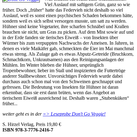
Viel Auslauf mit saftigem Grün, ganz so wie
früher. Doch „früher“ hatte das Federvieh nicht deshalb so viel
Auslauf, weil es sonst einen psychischen Schaden bekommen hätte,
sondern weil es sich selbst versorgen musste, um satt zu werden.
Hühner sind keine Vegetarier, ihre scharfen Schnäbel und Krallen
brauchen sie nicht, um Gras zu picken. Auf dem Mist sowie auf und
in der Erde fanden sie tierisches Eiweiß – von Insekten über
Würmer bis zum verpuppten Nachwuchs der Ameisen. In Jahren, in
denen es viele Maikäfer gab, schmeckten die Eier im Mai manchmal
etwas streng. Als Zulage gab es etwas Abputz-Getreide (Bruchkorn,
Schmachtkorn, Unkrautsamen) aus den Reinigungsanlagen der
Mühlen. Im Winter blieben die Hühner, ursprünglich
Tropenbewohner, lieber im Stall und inspizierten die Futtertröge
anderer Stallbewohner. Unvorsichtiges Federvieh wurde dabei
durchaus auch schon mal von den Schweinen geschnappt und
gefressen. Die Bedeutung von Insekten für Hühner ist daran
erkennbar, dass sie erst dann brüten, wenn das Angebot an
tierischem Eiweiß ausreichend ist. Deshalb waren „Stubenküken“
früher...
weiter geht es in der
=> Leseprobe Don't Go Veggie!
S. Hirzel Verlag, Preis 19,80 €
ISBN 978-3-7776-2416-7