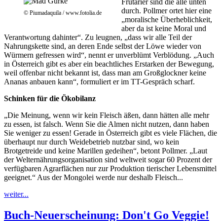
Frutarier sind die alle unten
durch. Pollmer ortet hier eine
© Piumadaquila / www.fotolia.de
„moralische Überheblichkeit,
aber da ist keine Moral und
Verantwortung dahinter“. Zu leugnen, „dass wir alle Teil der
Nahrungskette sind, an deren Ende selbst der Löwe wieder von
Würmern gefressen wird“, nennt er unverblümt Verblödung. „Auch
in Österreich gibt es aber ein beachtliches Erstarken der Bewegung,
weil offenbar nicht bekannt ist, dass man am Großglockner keine
Ananas anbauen kann“, formuliert er im TT-Gespräch scharf.
Schinken für die Ökobilanz
„Die Meinung, wenn wir kein Fleisch äßen, dann hätten alle mehr
zu essen, ist falsch. Wenn Sie die Almen nicht nutzen, dann haben
Sie weniger zu essen! Gerade in Österreich gibt es viele Flächen, die
überhaupt nur durch Weidebetrieb nutzbar sind, wo kein
Brotgetreide und keine Marillen gedeihen“, betont Pollmer. „Laut
der Welternährungsorganisation sind weltweit sogar 60 Prozent der
verfügbaren Agrarflächen nur zur Produktion tierischer Lebensmittel
geeignet.“ Aus der Mongolei werde nur deshalb Fleisch...
weiter...
Buch-Neuerscheinung: Don't Go Veggie!