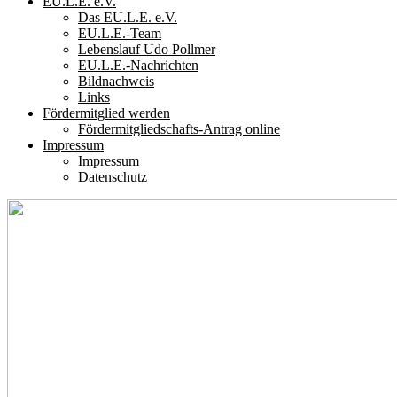
EU.L.E. e.V.
Das EU.L.E. e.V.
EU.L.E.-Team
Lebenslauf Udo Pollmer
EU.L.E.-Nachrichten
Bildnachweis
Links
Fördermitglied werden
Fördermitgliedschafts-Antrag online
Impressum
Impressum
Datenschutz