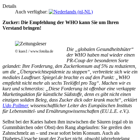
Details
Auch verfügbar:
Zucker: Die Empfehlung der WHO kann Sie um Ihren
Verstand bringen!
Die „globalen Gesundheitshüter“
© kues1 / www.fotolia.de
der WHO haben mal wieder einen
PR-Coup der besonderen Sorte
gelandet: Ihre Forderung, den Zuckerkonsum auf 5% zu reduzieren,
um die „Übergewichtsepidemie zu stoppen“, verbreitete sich wie ein
mediales Lauffeuer. Spiegel.de brachte es auf den Punkt: „WHO
empfiehlt nicht mehr als sechs Teelöffel pro Tag“. Machen wir es
kurz und schmerzlos: „Diese Forderung ist offenbar eine verkappte
Marketingaktion für künstliche Süßstoffe, denn es gibt nicht einen
einzigen soliden Beleg, dass Zucker dick oder krank macht“, erklärt
Udo Pollmer
, wissenschaftlicher Leiter des Europäischen Instituts
für Lebensmittel- und Ernährungswissenschaften (EU.L.E. e.V.).
Selbst bei der Karies haben ihm inzwischen die Säuren (egal ob in
Gummibärchen oder Obst) den Rang abgelaufen: Sie greifen den
Zahnschmelz an – und zwar sofort beim Konsum. Auch als
Diabetes-Ursache taugt der Zucker nicht, obwohl jahrzehntelang