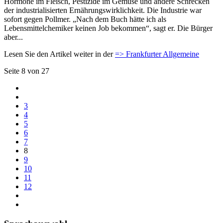
Hormone im Fleisch, Pestizide im Gemüse und andere Schrecken
der industrialisierten Ernährungswirklichkeit. Die Industrie war
sofort gegen Pollmer. „Nach dem Buch hätte ich als
Lebensmittelchemiker keinen Job bekommen“, sagt er. Die Bürger
aber...
Lesen Sie den Artikel weiter in der
=> Frankfurter Allgemeine
Seite 8 von 27
3
4
5
6
7
8
9
10
11
12