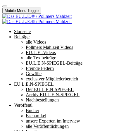
Mobile Menu Toggle
Startseite
Beiträge
alle Videos
Pollmers Mahlzeit Videos
EU.L.E.-Videos
alle Textbeiträge
EU.L.E.N-SPIEGEL-Beiträge
Fremde Federn
Gewölle
exclusiver Mitgliederbereich
EU.L.E.N-SPIEGEL
Der EU.L.E.N-SPIEGEL
Archiv EU.L.E.N-SPIEGEL
Nachbestellungen
Veröffentl.
Bücher
Fachartikel
unsere Experten im Interview
alle Veröffentlichungen