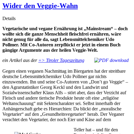
Wider den Veggie-Wahn
Details
Vegetarische und vegane Ernährung ist „Mainstream“ –
doch
wollte sich die ganze Menschheit fleischfrei ernähren, wäre
nicht genug für alle da, sagt Lebensmittelchemiker Udo
Pollmer. Mit Co-Autoren zerpflückt er jetzt in einem Buch
gängige Argumente aus der heilen Veggie-Welt.
ein Artikel aus der
=> Tiroler Tageszeitung
Gegen einen veganen Nachmittag im Biergarten hat der streitbare
deutsche Lebensmittelchemiker Udo Pollmer gar nichts
einzuwenden. Ihn und seine Co-Autoren von „Don’t go Veggie“ –
den Agrarstatistiker Georg Keckl und den Landwirt und
Sozialwissenschafter Klaus Alfs – stört aber, dass der Verzicht auf
Fleisch und andere tierische Produkte heute oft eine „religiöse
Weltanschauung“ mit Sektencharakter sei. Selbst innerhalb der
Anhängerschaft gebe es Hierarchien: Da blickt der „moralische
Vegetarier“ auf den „Gesundheitsvegetarier“ herab. Der Veganer
verachtet den Vegetarier, der noch Eier und Käse auf dem
Teller hat – und für den