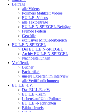
Beiträge
alle Videos
Pollmers Mahlzeit Videos
EU.L.E.-Videos
alle Textbeiträge
EU.L.E.N-SPIEGEL-Beiträge
Fremde Federn
Gewölle
exclusiver Mitgliederbereich
EU.L.E.N-SPIEGEL
Der EU.L.E.N-SPIEGEL
Archiv EU.L.E.N-SPIEGEL
Nachbestellungen
Veröffentl.
Bücher
Fachartikel
unsere Experten im Interview
alle Veröffentlichungen
EU.L.E. e.V.
Das EU.L.E. e.V.
EU.L.E.-Team
Lebenslauf Udo Pollmer
EU.L.E.-Nachrichten
Bildnachweis