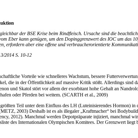
duktion
rgleichbar der BSE Krise beim Rindfleisch. Ursache sind die beachtl
e vom Eber kann genügen, um den Dopinggrenzwert des IOC um das 10fa
, erfordern aber eine offene und verbraucherorientierte Kommunikati
t 3/2014 S. 10-12
tschaftliche Vorteile wie schnelleres Wachstum, bessere Futterverwertu
rkel, die in der Öffentlichkeit auf massive Kritik stößt. Allerdings si
non und Skatol stört vor allem der exorbitant hohe Gehalt an Nandrolo
chafen oder Pferden bei weitem. (SCARTH et al., 2009)
 größten Teil unter dem Einfluss des LH (Luteinisierendes Hormon) in
(METZ, 2003) Deshalb ist es als illegaler „Kraftmacher“ bei Bodybuilder
12). Manchmal werden Depotpräparate injiziert, manchmal wird d
iste des Internationalen Olympischen Komitees. Der Grenzwert liegt be