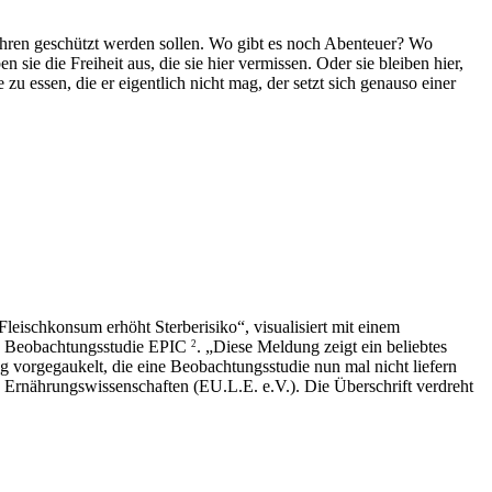
fahren geschützt werden sollen. Wo gibt es noch Abenteuer? Wo
ie die Freiheit aus, die sie hier vermissen. Oder sie bleiben hier,
 essen, die er eigentlich nicht mag, der setzt sich genauso einer
leischkonsum erhöht Sterberisiko“, visualisiert mit einem
ie Beobachtungsstudie EPIC
. „Diese Meldung zeigt ein beliebtes
2
orgegaukelt, die eine Beobachtungsstudie nun mal nicht liefern
d Ernährungswissenschaften (EU.L.E. e.V.). Die Überschrift verdreht