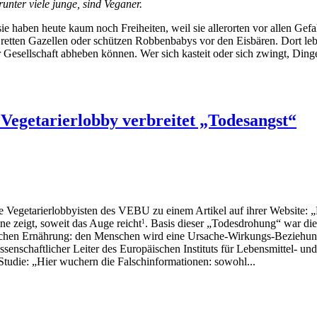
unter viele junge, sind Veganer.
e haben heute kaum noch Freiheiten, weil sie allerorten vor allen Ge
tten Gazellen oder schützen Robbenbabys vor den Eisbären. Dort leben s
esellschaft abheben können. Wer sich kasteit oder sich zwingt, Dinge zu
Vegetarierlobby verbreitet „Todesangst“
 Vegetarierlobbyisten des VEBU zu einem Artikel auf ihrer Website: „F
ne zeigt, soweit das Auge reicht
. Basis dieser „Todesdrohung“ war d
1
hen Ernährung: den Menschen wird eine Ursache-Wirkungs-Beziehung v
senschaftlicher Leiter des Europäischen Instituts für Lebensmittel- un
Studie: „Hier wuchern die Falschinformationen: sowohl...