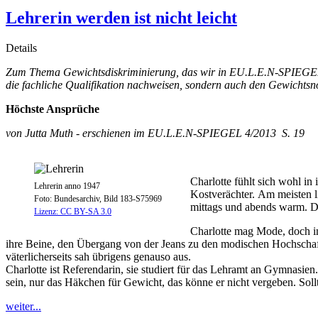
Lehrerin werden ist nicht leicht
Details
Zum Thema Gewichtsdiskriminierung, das wir in EU.L.E.N-SPIEGEL 3
die fachliche Qualifikation nachweisen, sondern auch den Gewichtsno
Höchste Ansprüche
von Jutta Muth - erschienen im EU.L.E.N-SPIEGEL 4/2013 S. 19
Charlotte fühlt sich wohl in
Lehrerin anno 1947
Kostverächter. Am meisten li
Foto: Bundesarchiv, Bild 183-S75969
mittags und abends warm. Dan
Lizenz: CC BY-SA 3.0
Charlotte mag Mode, doch in
ihre Beine, den Übergang von der Jeans zu den modischen Hochschaft-S
väterlicherseits sah übrigens genauso aus.
Charlotte ist Referendarin, sie studiert für das Lehramt an Gymnasi
sein, nur das Häkchen für Gewicht, das könne er nicht vergeben. Sollt
weiter...