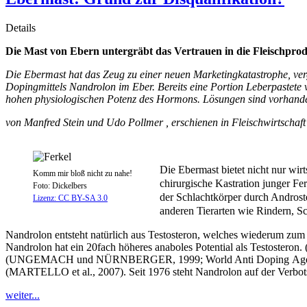
Details
Die Mast von Ebern untergräbt das Vertrauen in die
Fleischpro
Die Ebermast hat das Zeug zu einer neuen Marketingkatastrophe, ve
Dopingmittels Nandrolon im Eber. Bereits eine Portion Leberpastet
hohen physiologischen Potenz des Hormons. Lösungen sind vorhanden
von Manfred Stein und Udo Pollmer , erschienen in Fleischwirtschaf
Die Ebermast bietet nicht nur wir
Komm mir bloß nicht zu nahe!
chirurgische Kastration junger Fe
Foto: Dickelbers
der Schlachtkörper durch Androste
Lizenz: CC BY-SA 3.0
anderen Tierarten wie Rindern, S
Nandrolon entsteht natürlich aus Testosteron, welches wiederum zum
Nandrolon hat ein 20fach höheres anaboles Potential als Testosteron. 
(UNGEMACH und NÜRNBERGER, 1999; World Anti Doping Agency, 20
(MARTELLO et al., 2007). Seit 1976 steht Nandrolon auf der Verbotsl
weiter...