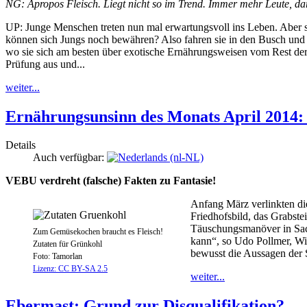
NG: Apropos Fleisch. Liegt nicht so im Trend. Immer mehr Leute, dar
UP: Junge Menschen treten nun mal erwartungsvoll ins Leben. Aber si
können sich Jungs noch bewähren? Also fahren sie in den Busch und re
wo sie sich am besten über exotische Ernährungsweisen vom Rest der G
Prüfung aus und...
weiter...
Ernährungsunsinn des Monats April 2014: 
Details
Auch verfügbar:
VEBU verdreht (falsche) Fakten zu Fantasie!
Anfang März verlinkten die
Friedhofsbild, das Grabstei
Täuschungsmanöver in Sac
Zum Gemüsekochen braucht es Fleisch!
kann“, so Udo Pollmer, Wis
Zutaten für Grünkohl
bewusst die Aussagen der 
Foto: Tamorlan
Lizenz: CC BY-SA 2.5
weiter...
Ebermast: Grund zur Disqualifikation?