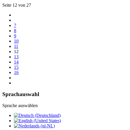
Seite 12 von 27
7
8
9
10
11
12
13
14
15
16
Sprachauswahl
Sprache auswählen