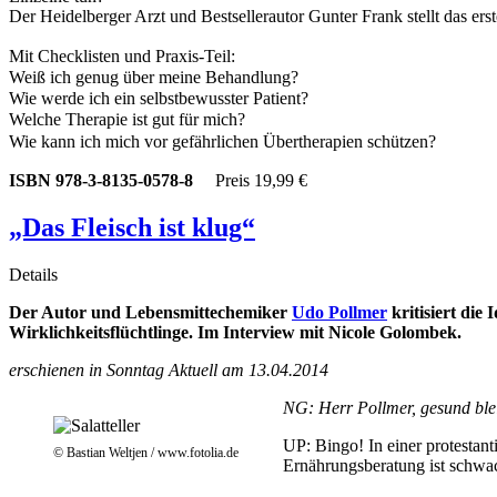
Der Heidelberger Arzt und Bestsellerautor Gunter Frank stellt das ers
Mit Checklisten und Praxis-Teil:
Weiß ich genug über meine Behandlung?
Wie werde ich ein selbstbewusster Patient?
Welche Therapie ist gut für mich?
Wie kann ich mich vor gefährlichen Übertherapien schützen?
ISBN 978-3-8135-0578-8
Preis 19,99 €
„Das Fleisch ist klug“
Details
Der Autor und Lebensmittechemiker
Udo Pollmer
kritisiert die
Wirklichkeitsflüchtlinge. Im Interview mit Nicole Golombek.
erschienen in Sonntag Aktuell am 13.04.2014
NG: Herr Pollmer, gesund blei
UP: Bingo! In einer protestanti
© Bastian Weltjen / www.fotolia.de
Ernährungsberatung ist schwach