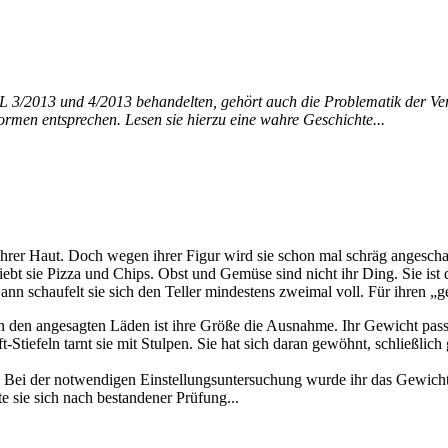
/2013 und 4/2013 behandelten, gehört auch die Problematik der Verb
rmen entsprechen. Lesen sie hierzu eine wahre Geschichte...
 ihrer Haut. Doch wegen ihrer Figur wird sie schon mal schräg angeschaut
ebt sie Pizza und Chips. Obst und Gemüse sind nicht ihr Ding. Sie ist de
n schaufelt sie sich den Teller mindestens zweimal voll. Für ihren „g
 den angesagten Läden ist ihre Größe die Ausnahme. Ihr Gewicht passt 
tiefeln tarnt sie mit Stulpen. Sie hat sich daran gewöhnt, schließlic
en. Bei der notwendigen Einstellungsuntersuchung wurde ihr das Gewich
e sie sich nach bestandener Prüfung...