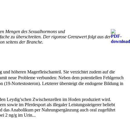
ichen Mengen des Sexualhormons und
che zu überschreiten. Der rigorose Grenzwert folgt aus der
on seitens der Branche.
ng und höheren Magerfleischanteil. Sie verzichtet zudem auf die
nd damit neue Probleme verbunden: Neben dem potentiellen Fehlgeruch
n (19-Nortestosteron). Letzterer übersteigt die endogene Bildung in
 den Leydig’schen Zwischenzellen im Hoden produziert wird.
n sowie im Pferdesport als illegaler Leistungssteigerer beliebt
as Anabolikum per Nahrungsergänzung auch oral zugeführt
i 2 ng/g im Urin...