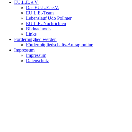
EU.L.E. e.V.
Das EU.L.E. e.V.
EU.L.E.-Team
Lebenslauf Udo Pollmer
EU.L.E.-Nachrichten
Bildnachweis
Links
Fördermitglied werden
Fördermitgliedschafts-Antrag online
Impressum
Impressum
Datenschutz