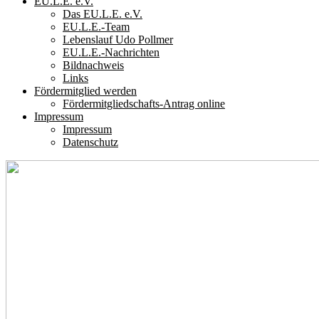
EU.L.E. e.V.
Das EU.L.E. e.V.
EU.L.E.-Team
Lebenslauf Udo Pollmer
EU.L.E.-Nachrichten
Bildnachweis
Links
Fördermitglied werden
Fördermitgliedschafts-Antrag online
Impressum
Impressum
Datenschutz