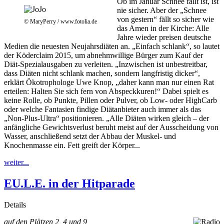
Ob im Januar Schnee fällt ist, ist
nie sicher. Aber der „Schnee
von gestern“ fällt so sicher wie
© MaryPerry / www.fotolia.de
das Amen in der Kirche: Alle
Jahre wieder preisen deutsche
Medien die neuesten Neujahrsdiäten an. „Einfach schlank“, so lautet
der Köderclaim 2015, um abnehmwillige Bürger zum Kauf der
Diät-Spezialausgaben zu verleiten. „Inzwischen ist unbestreitbar,
dass Diäten nicht schlank machen, sondern langfristig dicker“,
erklärt Ökotrophologe Uwe Knop, „daher kann man nur einen Rat
erteilen: Halten Sie sich fern von Abspeckkuren!“ Dabei spielt es
keine Rolle, ob Punkte, Pillen oder Pulver, ob Low- oder HighCarb
oder welche Fantasien findige Diätanbieter auch immer als das
„Non-Plus-Ultra“ positionieren. „Alle Diäten wirken gleich – der
anfängliche Gewichtsverlust beruht meist auf der Ausscheidung von
Wasser, anschließend setzt der Abbau der Muskel- und
Knochenmasse ein. Fett greift der Körper...
weiter...
EU.L.E. in der Hitparade
Details
auf den Plätzen 2, 4 und 9