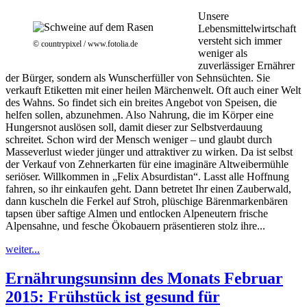
Unsere
Lebensmittelwirtschaft
versteht sich immer
© countrypixel / www.fotolia.de
weniger als
zuverlässiger Ernährer
der Bürger, sondern als Wunscherfüller von Sehnsüchten. Sie
verkauft Etiketten mit einer heilen Märchenwelt. Oft auch einer Welt
des Wahns. So findet sich ein breites Angebot von Speisen, die
helfen sollen, abzunehmen. Also Nahrung, die im Körper eine
Hungersnot auslösen soll, damit dieser zur Selbstverdauung
schreitet. Schon wird der Mensch weniger – und glaubt durch
Masseverlust wieder jünger und attraktiver zu wirken. Da ist selbst
der Verkauf von Zehnerkarten für eine imaginäre Altweibermühle
seriöser. Willkommen in „Felix Absurdistan“. Lasst alle Hoffnung
fahren, so ihr einkaufen geht. Dann betretet Ihr einen Zauberwald,
dann kuscheln die Ferkel auf Stroh, plüschige Bärenmarkenbären
tapsen über saftige Almen und entlocken Alpeneutern frische
Alpensahne, und fesche Ökobauern präsentieren stolz ihre...
weiter...
Ernährungsunsinn des Monats Februar
2015: Frühstück ist gesund für