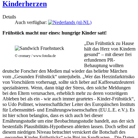
Kinderherzen
Details
Auch verfügbar:
Frühstück macht nur eines: hungrige Kinder satt!
„Das Frühstück zu Hause
hält das Herz von Kindern
gesund“ – mit dieser frei
© cromary / www.fotolia.de
erfundenen PR-
Behauptung wollten
deutsche Forscher den Medien mal wieder das beliebte Märchen
vom „Gesunden Frühstück“ unterjubeln. „Wer das Herzinfarktrisiko
von Vorschülern vorhersagt, sollte sich lieber auf Kaffeesatzdeuterei
spezialisieren. Wenn, dann trägt der Stress, den solche Meldungen
bei den Eltern verursachen, erheblich mehr zu deren vorzeitigem
Ableben bei als ein - wie auch immer geartetes - Kinder-Frühstück“,
so Udo Pollmer, wissenschaftlicher Leiter des Europäischen Instituts
für Lebensmittel- und Ernährungswissenschaften (EU.L.E. e.V.). Es
ist hier schon belanglos, dass es sich auch bei dieser
Ernährungsstudie um eine Beobachtungsstudie handelt, aus der sich
bestenfalls Plausibilitäts-Hypothesen ableiten lassen. Doch selbst auf
diesem niedrigen Niveau betrachtet versickert die Botschaft des
„gesunden Kinder-Frühstücks“ wie Pipi im Sandkasten. „Die Daten