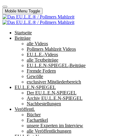
Mobile Menu Toggle
Startseite
Beiträge
alle Videos
Pollmers Mahlzeit Videos
EU.L.E.-Videos
alle Textbeiträge
EU.L.E.N-SPIEGEL-Beiträge
Fremde Federn
Gewölle
exclusiver Mitgliederbereich
EU.L.E.N-SPIEGEL
Der EU.L.E.N-SPIEGEL
Archiv EU.L.E.N-SPIEGEL
Nachbestellungen
Veröffentl.
Bücher
Fachartikel
unsere Experten im Interview
alle Veröffentlichungen