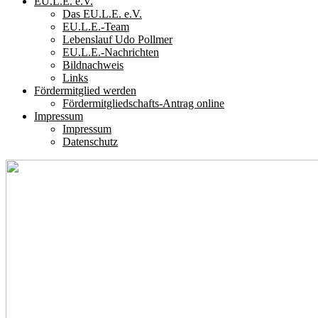
EU.L.E. e.V.
Das EU.L.E. e.V.
EU.L.E.-Team
Lebenslauf Udo Pollmer
EU.L.E.-Nachrichten
Bildnachweis
Links
Fördermitglied werden
Fördermitgliedschafts-Antrag online
Impressum
Impressum
Datenschutz