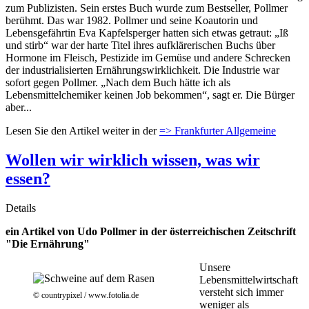
zum Publizisten. Sein erstes Buch wurde zum Bestseller, Pollmer
berühmt. Das war 1982. Pollmer und seine Koautorin und
Lebensgefährtin Eva Kapfelsperger hatten sich etwas getraut: „Iß
und stirb“ war der harte Titel ihres aufklärerischen Buchs über
Hormone im Fleisch, Pestizide im Gemüse und andere Schrecken
der industrialisierten Ernährungswirklichkeit. Die Industrie war
sofort gegen Pollmer. „Nach dem Buch hätte ich als
Lebensmittelchemiker keinen Job bekommen“, sagt er. Die Bürger
aber...
Lesen Sie den Artikel weiter in der
=> Frankfurter Allgemeine
Wollen wir wirklich wissen, was wir
essen?
Details
ein Artikel von Udo Pollmer in der österreichischen Zeitschrift
"Die Ernährung"
Unsere
Lebensmittelwirtschaft
versteht sich immer
© countrypixel / www.fotolia.de
weniger als