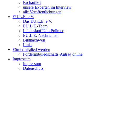
Fachartikel
unsere Experten im Interview
alle Veröffentlichungen
EU.L.E. e.V.
Das EU.L.E. e.V.
EU.L.E.-Team
Lebenslauf Udo Pollmer
EU.L.E.-Nachrichten
Bildnachweis
Links
Fördermitglied werden
Fördermitgliedschafts-Antrag online
Impressum
Impressum
Datenschutz