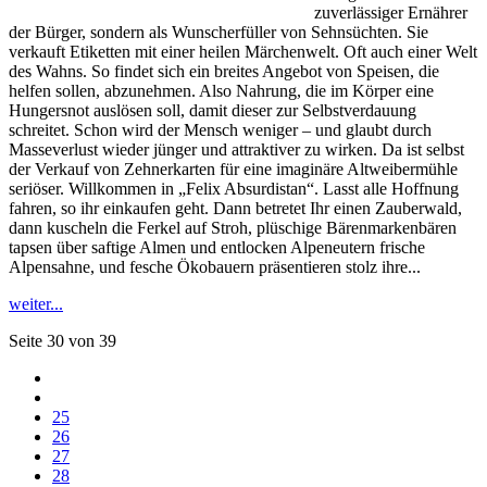
zuverlässiger Ernährer
der Bürger, sondern als Wunscherfüller von Sehnsüchten. Sie
verkauft Etiketten mit einer heilen Märchenwelt. Oft auch einer Welt
des Wahns. So findet sich ein breites Angebot von Speisen, die
helfen sollen, abzunehmen. Also Nahrung, die im Körper eine
Hungersnot auslösen soll, damit dieser zur Selbstverdauung
schreitet. Schon wird der Mensch weniger – und glaubt durch
Masseverlust wieder jünger und attraktiver zu wirken. Da ist selbst
der Verkauf von Zehnerkarten für eine imaginäre Altweibermühle
seriöser. Willkommen in „Felix Absurdistan“. Lasst alle Hoffnung
fahren, so ihr einkaufen geht. Dann betretet Ihr einen Zauberwald,
dann kuscheln die Ferkel auf Stroh, plüschige Bärenmarkenbären
tapsen über saftige Almen und entlocken Alpeneutern frische
Alpensahne, und fesche Ökobauern präsentieren stolz ihre...
weiter...
Seite 30 von 39
25
26
27
28