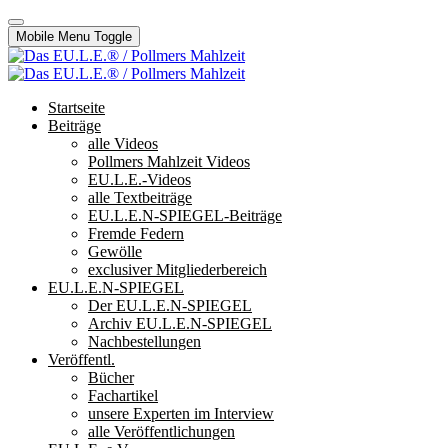
Mobile Menu Toggle
Startseite
Beiträge
alle Videos
Pollmers Mahlzeit Videos
EU.L.E.-Videos
alle Textbeiträge
EU.L.E.N-SPIEGEL-Beiträge
Fremde Federn
Gewölle
exclusiver Mitgliederbereich
EU.L.E.N-SPIEGEL
Der EU.L.E.N-SPIEGEL
Archiv EU.L.E.N-SPIEGEL
Nachbestellungen
Veröffentl.
Bücher
Fachartikel
unsere Experten im Interview
alle Veröffentlichungen