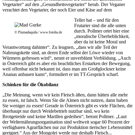
Vegetarier“ auf den „Gesundheitsvegetarier“ herab. Der Veganer
verachtet den Vegetarier, der noch Eier und Käse auf dem
Teller hat – und für den
Frutarier sind die alle unten
durch. Pollmer ortet hier eine
© Piumadaquila / www.fotolia.de
„moralische Überheblichkeit,
aber da ist keine Moral und
Verantwortung dahinter“. Zu leugnen, „dass wir alle Teil der
Nahrungskette sind, an deren Ende selbst der Löwe wieder von
Würmern gefressen wird“, nennt er unverblümt Verblödung. „Auch
in Österreich gibt es aber ein beachtliches Erstarken der Bewegung,
weil offenbar nicht bekannt ist, dass man am Großglockner keine
Ananas anbauen kann“, formuliert er im TT-Gespräch scharf.
Schinken für die Ökobilanz
„Die Meinung, wenn wir kein Fleisch äßen, dann hätten alle mehr
zu essen, ist falsch. Wenn Sie die Almen nicht nutzen, dann haben
Sie weniger zu essen! Gerade in Österreich gibt es viele Flächen, die
überhaupt nur durch Weidebetrieb nutzbar sind, wo kein
Brotgetreide und keine Marillen gedeihen“, betont Pollmer. „Laut
der Welternährungsorganisation sind weltweit sogar 60 Prozent der
verfügbaren Agrarflächen nur zur Produktion tierischer Lebensmittel
geeignet.“ Aus der Mongolei werde nur deshalb Fleisch...