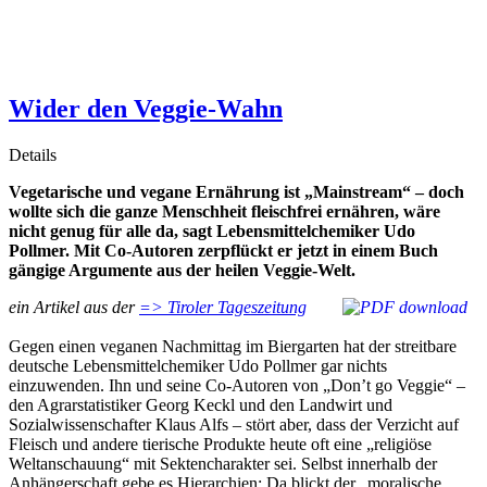
Wider den Veggie-Wahn
Details
Vegetarische und vegane Ernährung ist „Mainstream“ –
doch
wollte sich die ganze Menschheit fleischfrei ernähren, wäre
nicht genug für alle da, sagt Lebensmittelchemiker Udo
Pollmer. Mit Co-Autoren zerpflückt er jetzt in einem Buch
gängige Argumente aus der heilen Veggie-Welt.
ein Artikel aus der
=> Tiroler Tageszeitung
Gegen einen veganen Nachmittag im Biergarten hat der streitbare
deutsche Lebensmittelchemiker Udo Pollmer gar nichts
einzuwenden. Ihn und seine Co-Autoren von „Don’t go Veggie“ –
den Agrarstatistiker Georg Keckl und den Landwirt und
Sozialwissenschafter Klaus Alfs – stört aber, dass der Verzicht auf
Fleisch und andere tierische Produkte heute oft eine „religiöse
Weltanschauung“ mit Sektencharakter sei. Selbst innerhalb der
Anhängerschaft gebe es Hierarchien: Da blickt der „moralische