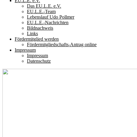
EU.L.E. e.V.
Das EU.L.E. e.V.
EU.L.E.-Team
Lebenslauf Udo Pollmer
EU.L.E.-Nachrichten
Bildnachweis
Links
Fördermitglied werden
Fördermitgliedschafts-Antrag online
Impressum
Impressum
Datenschutz