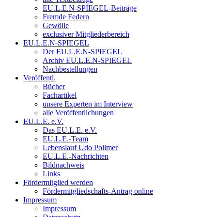
EU.L.E.N-SPIEGEL-Beiträge
Fremde Federn
Gewölle
exclusiver Mitgliederbereich
EU.L.E.N-SPIEGEL
Der EU.L.E.N-SPIEGEL
Archiv EU.L.E.N-SPIEGEL
Nachbestellungen
Veröffentl.
Bücher
Fachartikel
unsere Experten im Interview
alle Veröffentlichungen
EU.L.E. e.V.
Das EU.L.E. e.V.
EU.L.E.-Team
Lebenslauf Udo Pollmer
EU.L.E.-Nachrichten
Bildnachweis
Links
Fördermitglied werden
Fördermitgliedschafts-Antrag online
Impressum
Impressum