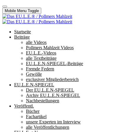
Mobile Menu Toggle
Startseite
Beiträge
alle Videos
Pollmers Mahlzeit Videos
EU.L.E.-Videos
alle Textbeiträge
EU.L.E.N-SPIEGEL-Beiträge
Fremde Federn
Gewölle
exclusiver Mitgliederbereich
EU.L.E.N-SPIEGEL
Der EU.L.E.N-SPIEGEL
Archiv EU.L.E.N-SPIEGEL
Nachbestellungen
Veröffentl.
Bücher
Fachartikel
unsere Experten im Interview
alle Veröffentlichungen