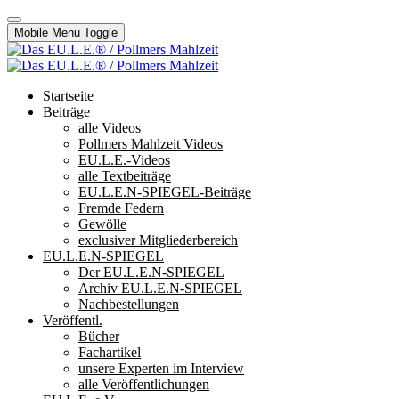
Mobile Menu Toggle
Startseite
Beiträge
alle Videos
Pollmers Mahlzeit Videos
EU.L.E.-Videos
alle Textbeiträge
EU.L.E.N-SPIEGEL-Beiträge
Fremde Federn
Gewölle
exclusiver Mitgliederbereich
EU.L.E.N-SPIEGEL
Der EU.L.E.N-SPIEGEL
Archiv EU.L.E.N-SPIEGEL
Nachbestellungen
Veröffentl.
Bücher
Fachartikel
unsere Experten im Interview
alle Veröffentlichungen