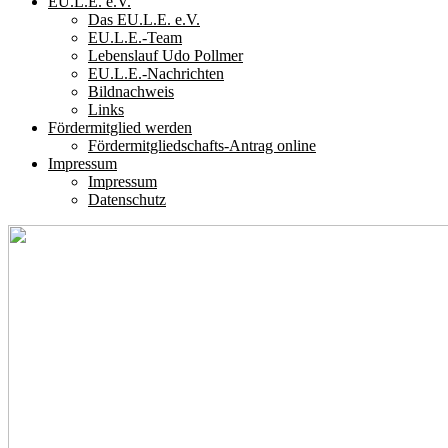
EU.L.E. e.V.
Das EU.L.E. e.V.
EU.L.E.-Team
Lebenslauf Udo Pollmer
EU.L.E.-Nachrichten
Bildnachweis
Links
Fördermitglied werden
Fördermitgliedschafts-Antrag online
Impressum
Impressum
Datenschutz