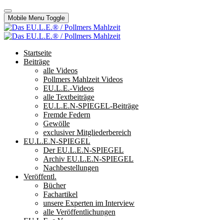
Mobile Menu Toggle
Startseite
Beiträge
alle Videos
Pollmers Mahlzeit Videos
EU.L.E.-Videos
alle Textbeiträge
EU.L.E.N-SPIEGEL-Beiträge
Fremde Federn
Gewölle
exclusiver Mitgliederbereich
EU.L.E.N-SPIEGEL
Der EU.L.E.N-SPIEGEL
Archiv EU.L.E.N-SPIEGEL
Nachbestellungen
Veröffentl.
Bücher
Fachartikel
unsere Experten im Interview
alle Veröffentlichungen