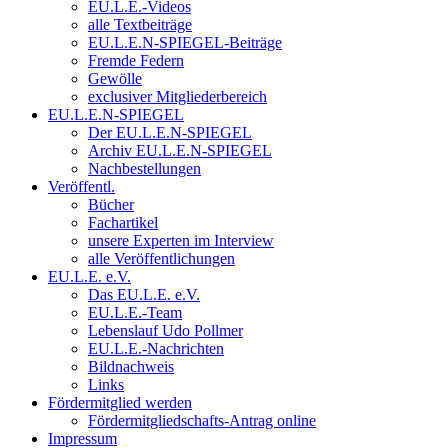
EU.L.E.-Videos
alle Textbeiträge
EU.L.E.N-SPIEGEL-Beiträge
Fremde Federn
Gewölle
exclusiver Mitgliederbereich
EU.L.E.N-SPIEGEL
Der EU.L.E.N-SPIEGEL
Archiv EU.L.E.N-SPIEGEL
Nachbestellungen
Veröffentl.
Bücher
Fachartikel
unsere Experten im Interview
alle Veröffentlichungen
EU.L.E. e.V.
Das EU.L.E. e.V.
EU.L.E.-Team
Lebenslauf Udo Pollmer
EU.L.E.-Nachrichten
Bildnachweis
Links
Fördermitglied werden
Fördermitgliedschafts-Antrag online
Impressum