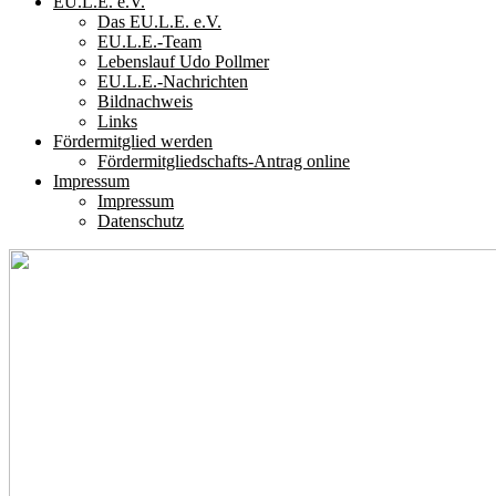
EU.L.E. e.V.
Das EU.L.E. e.V.
EU.L.E.-Team
Lebenslauf Udo Pollmer
EU.L.E.-Nachrichten
Bildnachweis
Links
Fördermitglied werden
Fördermitgliedschafts-Antrag online
Impressum
Impressum
Datenschutz