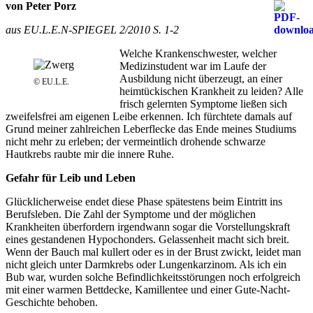
von Peter Porz
aus EU.L.E.N-SPIEGEL 2/2010 S. 1-2
Welche Krankenschwester, welcher
Medizinstudent war im Laufe der
Ausbildung nicht überzeugt, an einer
© EU.L.E.
heimtückischen Krankheit zu leiden? Alle
frisch gelernten Symptome ließen sich
zweifelsfrei am eigenen Leibe erkennen. Ich fürchtete damals auf
Grund meiner zahlreichen Leberflecke das Ende meines Studiums
nicht mehr zu erleben; der vermeintlich drohende schwarze
Hautkrebs raubte mir die innere Ruhe.
Gefahr für Leib und Leben
Glücklicherweise endet diese Phase spätestens beim Eintritt ins
Berufsleben. Die Zahl der Symptome und der möglichen
Krankheiten überfordern irgendwann sogar die Vorstellungskraft
eines gestandenen Hypochonders. Gelassenheit macht sich breit.
Wenn der Bauch mal kullert oder es in der Brust zwickt, leidet man
nicht gleich unter Darmkrebs oder Lungenkarzinom. Als ich ein
Bub war, wurden solche Befindlichkeitsstörungen noch erfolgreich
mit einer warmen Bettdecke, Kamillentee und einer Gute-Nacht-
Geschichte behoben.