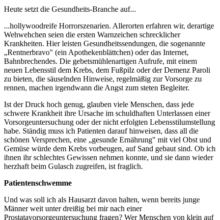
Heute setzt die Gesundheits-Branche auf...
...hollywoodreife Horrorszenarien. Allerorten erfahren wir, derartige
Wehwehchen seien die ersten Warnzeichen schrecklicher
Krankheiten. Hier leisten Gesundheitssendungen, die sogenannte
„Rentnerbravo" (ein Apothekenblättchen) oder das Internet,
Bahnbrechendes. Die gebetsmühlenartigen Aufrufe, mit einem
neuen Lebensstil dem Krebs, dem Fußpilz oder der Demenz Paroli
zu bieten, die säuselnden Hinweise, regelmäßig zur Vorsorge zu
rennen, machen irgendwann die Angst zum steten Begleiter.
Ist der Druck hoch genug, glauben viele Menschen, dass jede
schwere Krankheit ihre Ursache im schuldhaften Unterlassen einer
Vorsorgeuntersuchung oder der nicht erfolgten Lebensstilumstellung
habe. Ständig muss ich Patienten darauf hinweisen, dass all die
schönen Versprechen, eine „gesunde Ernährung" mit viel Obst und
Gemüse würde dem Krebs vorbeugen, auf Sand gebaut sind. Ob ich
ihnen ihr schlechtes Gewissen nehmen konnte, und sie dann wieder
herzhaft beim Gulasch zugreifen, ist fraglich.
Patientenschwemme
Und was soll ich als Hausarzt davon halten, wenn bereits junge
Männer weit unter dreißig bei mir nach einer
Prostatavorsorgeuntersuchung fragen? Wer Menschen von klein auf