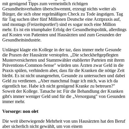
mit genügend Tipps zum vermeintlich richtigen
Gesundheitsverhalten überschwemmt, erzeugt nichts weiter als
Bürger, die sich ohne regelmäßigen Check zu Tode ängstigen. Tag
für Tag suchen über fünf Millionen Deutsche eine Arztpraxis auf,
und montags (Freizeitsportler!) sind es sogar noch eine Million
mehr. Es ist ein triumphaler Erfolg der Gesundheitspolitik, allerdings
auf Kosten von Patienten und Hausärzten und zum Gesunden der
Gesundheitsindustrie.
Unlängst klagte ein Kollege in der taz, dass immer mehr Gesunde
die Praxen der Hausärzte verstopfen. „Die scheckheftgepflegten
Musterversicherten und Stammwähler etablierter Parteien mit ihrem
Präventions­-Common-­Sense" würden uns Ärzten zwar Geld in die
Praxis spülen, verhindern aber, dass für die Kranken die nötige Zeit
bleibt. Es ist nicht unangenehm, Gesunde zu untersuchen und dabei
Geld zu verdienen. „Aber manchmal frage ich mich, was ich da
eigent­lich tue. Habe ich nicht genügend Kranke zu betreuen?"
Soweit der Kollege. Tatsache ist: Für die Behandlung der Kranken
gibt's immer weniger Geld und für die „Versorgung" von Gesunden
immer mehr.
Vorsorge: non olet
Die weit überwiegende Mehrheit von uns Hausärzten hat den Beruf
aber sicherlich nicht gewählt, um von einem