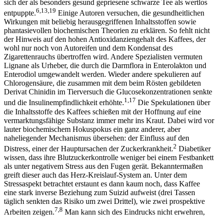
sich der als besonders gesund gepriesene schwarze Tee als wertlos
6,13,19
entpuppte.
Einige Autoren versuchen, die gesundheitlichen
Wirkungen mit beliebig herausgegriffenen Inhaltsstoffen sowie
phantasievollen biochemischen Theorien zu erklären. So fehlt nicht
der Hinweis auf den hohen Antioxidanziengehalt des Kaffees, der
wohl nur noch von Autoreifen und dem Kondensat des
Zigarettenrauchs übertroffen wird. Andere Spezialisten vermuten
Lignane als Urheber, die durch die Darmflora in Enterolakton und
Enterodiol umgewandelt werden. Wieder andere spekulieren auf
Chlorogensäure, die zusammen mit dem beim Rösten gebildeten
Derivat Chinidin im Tierversuch die Glucosekonzentrationen senkte
1,17
und die Insulinempfindlichkeit erhöhte.
Die Spekulationen über
die Inhaltsstoffe des Kaffees schießen mit der Hoffnung auf eine
vermarktungsfähige Substanz immer mehr ins Kraut. Dabei wird vor
lauter biochemischem Hokuspokus ein ganz anderer, aber
naheliegender Mechanismus übersehen: der Einfluss auf den
2
Distress, einer der Hauptursachen der Zuckerkrankheit.
Diabetiker
wissen, dass ihre Blutzuckerkontrolle weniger bei einem Festbankett
als unter negativem Stress aus den Fugen gerät. Bekanntermaßen
greift dieser auch das Herz-Kreislauf-System an. Unter dem
Stressaspekt betrachtet erstaunt es dann kaum noch, dass Kaffee
eine stark inverse Beziehung zum Suizid aufweist (drei Tassen
täglich senkten das Risiko um zwei Drittel), wie zwei prospektive
7,8
Arbeiten zeigen.
Man kann sich des Eindrucks nicht erwehren,