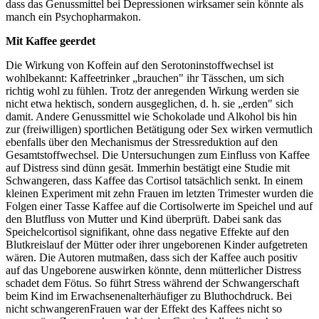
dass das Genussmittel bei Depressionen wirksamer sein könnte als
manch ein Psychopharmakon.
Mit Kaffee geerdet
Die Wirkung von Koffein auf den Serotoninstoffwechsel ist
wohlbekannt: Kaffeetrinker „brauchen" ihr Tässchen, um sich
richtig wohl zu fühlen. Trotz der anregenden Wirkung werden sie
nicht etwa hektisch, sondern ausgeglichen, d. h. sie „erden" sich
damit. Andere Genussmittel wie Schokolade und Alkohol bis hin
zur (freiwilligen) sportlichen Betätigung oder Sex wirken vermutlich
ebenfalls über den Mechanismus der Stressreduktion auf den
Gesamtstoffwechsel. Die Untersuchungen zum Einfluss von Kaffee
auf Distress sind dünn gesät. Immerhin bestätigt eine Studie mit
Schwangeren, dass Kaffee das Cortisol tatsächlich senkt. In einem
kleinen Experiment mit zehn Frauen im letzten Trimester wurden die
Folgen einer Tasse Kaffee auf die Cortisolwerte im Speichel und auf
den Blutfluss von Mutter und Kind überprüft. Dabei sank das
Speichelcortisol signifikant, ohne dass negative Effekte auf den
Blutkreislauf der Mütter oder ihrer ungeborenen Kinder aufgetreten
wären. Die Autoren mutmaßen, dass sich der Kaffee auch positiv
auf das Ungeborene auswirken könnte, denn mütterlicher Distress
schadet dem Fötus. So führt Stress während der Schwangerschaft
beim Kind im Erwachsenenalterhäufiger zu Bluthochdruck. Bei
nicht schwangerenFrauen war der Effekt des Kaffees nicht so