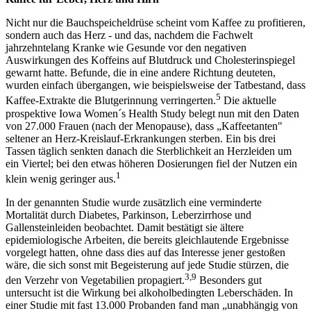
Nicht nur die Bauchspeicheldrüse scheint vom Kaffee zu profitieren,
sondern auch das Herz - und das, nachdem die Fachwelt
jahrzehntelang Kranke wie Gesunde vor den negativen
Auswirkungen des Koffeins auf Blutdruck und Cholesterinspiegel
gewarnt hatte. Befunde, die in eine andere Richtung deuteten,
wurden einfach übergangen, wie beispielsweise der Tatbestand, dass
5
Kaffee-Extrakte die Blutgerinnung verringerten.
Die aktuelle
prospektive Iowa Women´s Health Study belegt nun mit den Daten
von 27.000 Frauen (nach der Menopause), dass „Kaffeetanten"
seltener an Herz-Kreislauf-Erkrankungen sterben. Ein bis drei
Tassen täglich senkten danach die Sterblichkeit an Herzleiden um
ein Viertel; bei den etwas höheren Dosierungen fiel der Nutzen ein
1
klein wenig geringer aus.
In der genannten Studie wurde zusätzlich eine verminderte
Mortalität durch Diabetes, Parkinson, Leberzirrhose und
Gallensteinleiden beobachtet. Damit bestätigt sie ältere
epidemiologische Arbeiten, die bereits gleichlautende Ergebnisse
vorgelegt hatten, ohne dass dies auf das Interesse jener gestoßen
wäre, die sich sonst mit Begeisterung auf jede Studie stürzen, die
3,9
den Verzehr von Vegetabilien propagiert.
Besonders gut
untersucht ist die Wirkung bei alkoholbedingten Leberschäden. In
einer Studie mit fast 13.000 Probanden fand man „unabhängig von