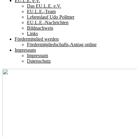
EU.L.E. e.V.
Das EU.L.E. e.V.
EU.L.E.-Team
Lebenslauf Udo Pollmer
EU.L.E.-Nachrichten
Bildnachweis
Links
Fördermitglied werden
Fördermitgliedschafts-Antrag online
Impressum
Impressum
Datenschutz