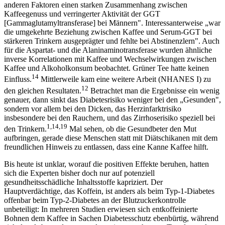
anderen Faktoren einen starken Zusammenhang zwischen
Kaffeegenuss und verringerter Aktivität der GGT
[Gammaglutamyltransferase] bei Männern". Interessanterweise „war
die umgekehrte Beziehung zwischen Kaffee und Serum-GGT bei
stärkeren Trinkern ausgeprägter und fehlte bei Abstinenzlern". Auch
für die Aspartat- und die Alaninaminotransferase wurden ähnliche
inverse Korrelationen mit Kaffee und Wechselwirkungen zwischen
Kaffee und Alkoholkonsum beobachtet. Grüner Tee hatte keinen
14
Einfluss.
Mittlerweile kam eine weitere Arbeit (NHANES I) zu
12
den gleichen Resultaten.
Betrachtet man die Ergebnisse ein wenig
genauer, dann sinkt das Diabetesrisiko weniger bei den „Gesunden",
sondern vor allem bei den Dicken, das Herzinfarktrisiko
insbesondere bei den Rauchern, und das Zirrhoserisiko speziell bei
1,14,19
den Trinkern.
Mal sehen, ob die Gesundbeter den Mut
aufbringen, gerade diese Menschen statt mit Diätschikanen mit dem
freundlichen Hinweis zu entlassen, dass eine Kanne Kaffee hilft.
Bis heute ist unklar, worauf die positiven Effekte beruhen, hatten
sich die Experten bisher doch nur auf potenziell
gesundheitsschädliche Inhaltsstoffe kapriziert. Der
Hauptverdächtige, das Koffein, ist anders als beim Typ-1-Diabetes
offenbar beim Typ-2-Diabetes an der Blutzuckerkontrolle
unbeteiligt: In mehreren Studien erwiesen sich entkoffeinierte
Bohnen dem Kaffee in Sachen Diabetesschutz ebenbürtig, während