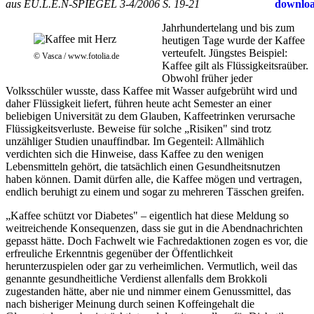
aus EU.L.E.N-SPIEGEL 3-4/2006 S. 19-21
Jahrhundertelang und bis zum
heutigen Tage wurde der Kaffee
verteufelt. Jüngstes Beispiel:
© Vasca / www.fotolia.de
Kaffee gilt als Flüssigkeitsraüber.
Obwohl früher jeder
Volksschüler wusste, dass Kaffee mit Wasser aufgebrüht wird und
daher Flüssigkeit liefert, führen heute acht Semester an einer
beliebigen Universität zu dem Glauben, Kaffeetrinken verursache
Flüssigkeitsverluste. Beweise für solche „Risiken" sind trotz
unzähliger Studien unauffindbar. Im Gegenteil: Allmählich
verdichten sich die Hinweise, dass Kaffee zu den wenigen
Lebensmitteln gehört, die tatsächlich einen Gesundheitsnutzen
haben können. Damit dürfen alle, die Kaffee mögen und vertragen,
endlich beruhigt zu einem und sogar zu mehreren Tässchen greifen.
„Kaffee schützt vor Diabetes" – eigentlich hat diese Meldung so
weitreichende Konsequenzen, dass sie gut in die Abendnachrichten
gepasst hätte. Doch Fachwelt wie Fachredaktionen zogen es vor, die
erfreuliche Erkenntnis gegenüber der Öffentlichkeit
herunterzuspielen oder gar zu verheimlichen. Vermutlich, weil das
genannte gesundheitliche Verdienst allenfalls dem Brokkoli
zugestanden hätte, aber nie und nimmer einem Genussmittel, das
nach bisheriger Meinung durch seinen Koffeingehalt die