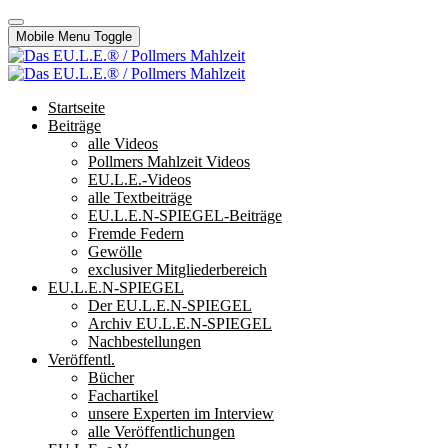
Mobile Menu Toggle
Startseite
Beiträge
alle Videos
Pollmers Mahlzeit Videos
EU.L.E.-Videos
alle Textbeiträge
EU.L.E.N-SPIEGEL-Beiträge
Fremde Federn
Gewölle
exclusiver Mitgliederbereich
EU.L.E.N-SPIEGEL
Der EU.L.E.N-SPIEGEL
Archiv EU.L.E.N-SPIEGEL
Nachbestellungen
Veröffentl.
Bücher
Fachartikel
unsere Experten im Interview
alle Veröffentlichungen