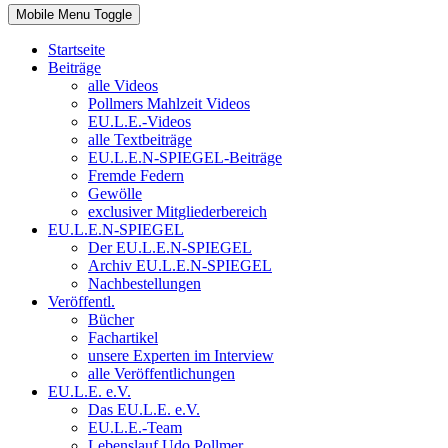
Mobile Menu Toggle
Startseite
Beiträge
alle Videos
Pollmers Mahlzeit Videos
EU.L.E.-Videos
alle Textbeiträge
EU.L.E.N-SPIEGEL-Beiträge
Fremde Federn
Gewölle
exclusiver Mitgliederbereich
EU.L.E.N-SPIEGEL
Der EU.L.E.N-SPIEGEL
Archiv EU.L.E.N-SPIEGEL
Nachbestellungen
Veröffentl.
Bücher
Fachartikel
unsere Experten im Interview
alle Veröffentlichungen
EU.L.E. e.V.
Das EU.L.E. e.V.
EU.L.E.-Team
Lebenslauf Udo Pollmer