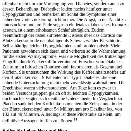
offenbar nicht nur zur Vorbeugung von Diabetes, sondern auch zu
dessen Behandlung. Diabetiker leiden nachts häufiger unter
Hypoglykämien und bemerken im Schlaf die Symptome einer
nahenden Unterzuckerung nicht immer. Die Angst, in der Nacht zu
unterzuckern und am Ende sogar in ein letales diabetisches Koma zu
geraten, ist einem erholsamen Schlaf abträglich. Zudem
beeinträchtigt der dabei auftretende Distress über das Cortisol die
Blutzuckerkontrolle nachhaltiger als Schwarzwälder Kirschtorte.
Selbst häufige leichte Hypoglykämien sind problematisch: Viele
Patienten gewöhnen sich daran und verlieren so die Wahrnehmung
für die ersten Warnsymptome, was die Möglichkeit des frühzeitigen
Eingriffs durch Zuckerzufuhr verhindert. Forscher vom Diabetes-
Zentrum im britischen Bournemouth favorisieren als Gegenmittel
Koffein. Sie untersuchten die Wirkung des Kaffeeinhaltsstoffes auf
den Blutzucker von 19 Patienten mit Typ-1-Diabetes, die eine
nahende Unterzuckerung nicht mehr zuverlässig wahrnahmen. Die
Ergebnisse waren vielversprechend. Am Tage kam es zwar in
beiden Versuchsgruppen gleich oft zu leichten Hypoglykämien,
doch nachts zeigten sich deutliche Unterschiede: Im Vergleich zu
Placebo sank bei den Koffeinkonsumenten die Zeitspanne, in der
der Blutzuckerspiegel unter 54 Milligramm pro Deziliter lag, von
132 auf 49 Minuten. Allerdings ist diese Pilotstudie zu klein, um
11
definitive Aussagen treffen zu können.
Kaffee für Leber, Herz und Hirn