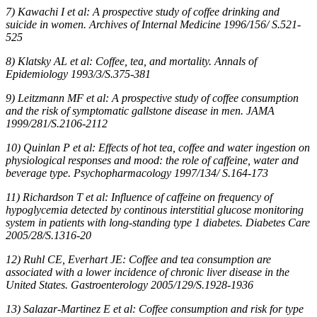
7) Kawachi I et al: A prospective study of coffee drinking and
suicide in women. Archives of Internal Medicine 1996/156/ S.521-
525
8) Klatsky AL et al: Coffee, tea, and mortality. Annals of
Epidemiology 1993/3/S.375-381
9) Leitzmann MF et al: A prospective study of coffee consumption
and the risk of symptomatic gallstone disease in men. JAMA
1999/281/S.2106-2112
10) Quinlan P et al: Effects of hot tea, coffee and water ingestion on
physiological responses and mood: the role of caffeine, water and
beverage type. Psychopharmacology 1997/134/ S.164-173
11) Richardson T et al: Influence of caffeine on frequency of
hypoglycemia detected by continous interstitial glucose monitoring
system in patients with long-standing type 1 diabetes. Diabetes Care
2005/28/S.1316-20
12) Ruhl CE, Everhart JE: Coffee and tea consumption are
associated with a lower incidence of chronic liver disease in the
United States. Gastroenterology 2005/129/S.1928-1936
13) Salazar-Martinez E et al: Coffee consumption and risk for type