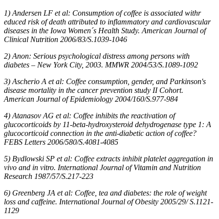
1) Andersen LF et al: Consumption of coffee is associated withr
educed risk of death attributed to inflammatory and cardiovascular
diseases in the Iowa Women´s Health Study. American Journal of
Clinical Nutrition 2006/83/S.1039-1046
2) Anon: Serious psychological distress among persons with
diabetes – New York City, 2003. MMWR 2004/53/S.1089-1092
3) Ascherio A et al: Coffee consumption, gender, and Parkinson's
disease mortality in the cancer prevention study II Cohort.
American Journal of Epidemiology 2004/160/S.977-984
4) Atanasov AG et al: Coffee inhibits the reactivation of
glucocorticoids by 11-beta-hydroxysteroid dehydrogenase type 1: A
glucocorticoid connection in the anti-diabetic action of coffee?
FEBS Letters 2006/580/S.4081-4085
5) Bydlowski SP et al: Coffee extracts inhibit platelet aggregation in
vivo and in vitro. International Journal of Vitamin and Nutrition
Research 1987/57/S.217-223
6) Greenberg JA et al: Coffee, tea and diabetes: the role of weight
loss and caffeine. International Journal of Obesity 2005/29/ S.1121-
1129