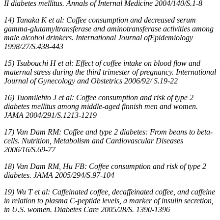
II diabetes mellitus. Annals of Internal Medicine 2004/140/S.1-8
14) Tanaka K et al: Coffee consumption and decreased serum
gamma-glutamyltransferase and aminotransferase activities among
male alcohol drinkers. International Journal ofEpidemiology
1998/27/S.438-443
15) Tsubouchi H et al: Effect of coffee intake on blood flow and
maternal stress during the third trimester of pregnancy. International
Journal of Gynecology and Obstetrics 2006/92/ S.19-22
16) Tuomilehto J et al: Coffee consumption and risk of type 2
diabetes mellitus among middle-aged finnish men and women.
JAMA 2004/291/S.1213-1219
17) Van Dam RM: Coffee and type 2 diabetes: From beans to beta-
cells. Nutrition, Metabolism and Cardiovascular Diseases
2006/16/S.69-77
18) Van Dam RM, Hu FB: Coffee consumption and risk of type 2
diabetes. JAMA 2005/294/S.97-104
19) Wu T et al: Caffeinated coffee, decaffeinated coffee, and caffeine
in relation to plasma C-peptide levels, a marker of insulin secretion,
in U.S. women. Diabetes Care 2005/28/S. 1390-1396