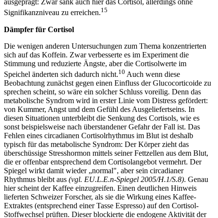
ausgeprägt: Zwar sank auch hier das Cortisol, allerdings ohne
15
Signifikanzniveau zu erreichen.
Dämpfer für Cortisol
Die wenigen anderen Untersuchungen zum Thema konzentrierten
sich auf das Koffein. Zwar verbesserte es im Experiment die
Stimmung und reduzierte Ängste, aber die Cortisolwerte im
10
Speichel änderten sich dadurch nicht.
Auch wenn diese
Beobachtung zunächst gegen einen Einfluss der Glucocorticoide zu
sprechen scheint, so wäre ein solcher Schluss voreilig. Denn das
metabolische Syndrom wird in erster Linie vom Distress gefördert:
von Kummer, Angst und dem Gefühl des Ausgeliefertseins. In
diesen Situationen unterbleibt die Senkung des Cortisols, wie es
sonst beispielsweise nach überstandener Gefahr der Fall ist. Das
Fehlen eines circadianen Cortisolrhythmus im Blut ist deshalb
typisch für das metabolische Syndrom: Der Körper zieht das
überschüssige Stresshormon mittels seiner Fettzellen aus dem Blut,
die er offenbar entsprechend dem Cortisolangebot vermehrt. Der
Spiegel wirkt damit wieder „normal", aber sein circadianer
Rhythmus bleibt aus
(vgl. EU.L.E.n-Spiegel 2005/H.1/S.8)
. Genau
hier scheint der Kaffee einzugreifen. Einen deutlichen Hinweis
lieferten Schweizer Forscher, als sie die Wirkung eines Kaffee-
Extraktes (entsprechend einer Tasse Espresso) auf den Cortisol-
Stoffwechsel prüften. Dieser blockierte die endogene Aktivität der