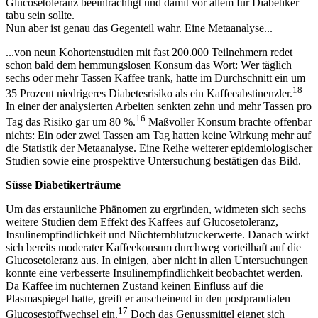
Glucosetoleranz beeinträchtigt und damit vor allem für Diabetiker
tabu sein sollte.
Nun aber ist genau das Gegenteil wahr. Eine Metaanalyse...
...von neun Kohortenstudien mit fast 200.000 Teilnehmern redet
schon bald dem hemmungslosen Konsum das Wort: Wer täglich
sechs oder mehr Tassen Kaffee trank, hatte im Durchschnitt ein um
18
35 Prozent niedrigeres Diabetesrisiko als ein Kaffeeabstinenzler.
In einer der analysierten Arbeiten senkten zehn und mehr Tassen pro
16
Tag das Risiko gar um 80 %.
Maßvoller Konsum brachte offenbar
nichts: Ein oder zwei Tassen am Tag hatten keine Wirkung mehr auf
die Statistik der Metaanalyse. Eine Reihe weiterer epidemiologischer
Studien sowie eine prospektive Untersuchung bestätigen das Bild.
Süsse Diabetikerträume
Um das erstaunliche Phänomen zu ergründen, widmeten sich sechs
weitere Studien dem Effekt des Kaffees auf Glucosetoleranz,
Insulinempfindlichkeit und Nüchternblutzuckerwerte. Danach wirkt
sich bereits moderater Kaffeekonsum durchweg vorteilhaft auf die
Glucosetoleranz aus. In einigen, aber nicht in allen Untersuchungen
konnte eine verbesserte Insulinempfindlichkeit beobachtet werden.
Da Kaffee im nüchternen Zustand keinen Einfluss auf die
Plasmaspiegel hatte, greift er anscheinend in den postprandialen
17
Glucosestoffwechsel ein.
Doch das Genussmittel eignet sich