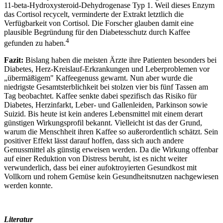
11-beta-Hydroxysteroid-Dehydrogenase Typ 1. Weil dieses Enzym
das Cortisol recycelt, verminderte der Extrakt letztlich die
Verfügbarkeit von Cortisol. Die Forscher glauben damit eine
plausible Begründung für den Diabetesschutz durch Kaffee
4
gefunden zu haben.
Fazit:
Bislang haben die meisten Ärzte ihre Patienten besonders bei
Diabetes, Herz-Kreislauf-Erkrankungen und Leberproblemen vor
„übermäßigem" Kaffeegenuss gewarnt. Nun aber wurde die
niedrigste Gesamtsterblichkeit bei stolzen vier bis fünf Tassen am
Tag beobachtet. Kaffee senkte dabei spezifisch das Risiko für
Diabetes, Herzinfarkt, Leber- und Gallenleiden, Parkinson sowie
Suizid. Bis heute ist kein anderes Lebensmittel mit einem derart
günstigen Wirkungsprofil bekannt. Vielleicht ist das der Grund,
warum die Menschheit ihren Kaffee so außerordentlich schätzt. Sein
positiver Effekt lässt darauf hoffen, dass sich auch andere
Genussmittel als günstig erweisen werden. Da die Wirkung offenbar
auf einer Reduktion von Distress beruht, ist es nicht weiter
verwunderlich, dass bei einer aufoktroyierten Gesundkost mit
Vollkorn und rohem Gemüse kein Gesundheitsnutzen nachgewiesen
werden konnte.
Literatur