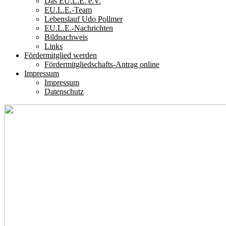
Das EU.L.E. e.V.
EU.L.E.-Team
Lebenslauf Udo Pollmer
EU.L.E.-Nachrichten
Bildnachweis
Links
Fördermitglied werden
Fördermitgliedschafts-Antrag online
Impressum
Impressum
Datenschutz