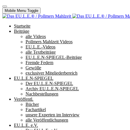
Mobile Menu Toggle
Startseite
Beiträge
alle Videos
Pollmers Mahlzeit Videos
EU.L.E.-Videos
alle Textbeiträge
EU.L.E.N-SPIEGEL-Beiträge
Fremde Federn
Gewölle
exclusiver Mitgliederbereich
EU.L.E.N-SPIEGEL
Der EU.L.E.N-SPIEGEL
Archiv EU.L.E.N-SPIEGEL
Nachbestellungen
Veröffentl.
Bücher
Fachartikel
unsere Experten im Interview
alle Veröffentlichungen
EU.L.E. e.V.