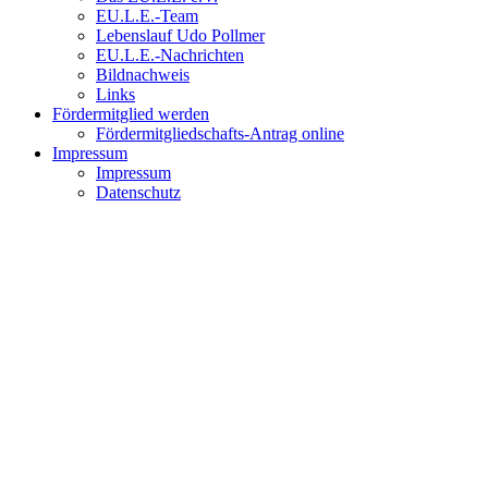
EU.L.E.-Team
Lebenslauf Udo Pollmer
EU.L.E.-Nachrichten
Bildnachweis
Links
Fördermitglied werden
Fördermitgliedschafts-Antrag online
Impressum
Impressum
Datenschutz