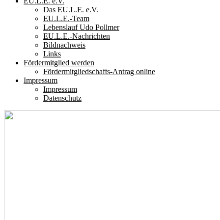
EU.L.E. e.V.
Das EU.L.E. e.V.
EU.L.E.-Team
Lebenslauf Udo Pollmer
EU.L.E.-Nachrichten
Bildnachweis
Links
Fördermitglied werden
Fördermitgliedschafts-Antrag online
Impressum
Impressum
Datenschutz