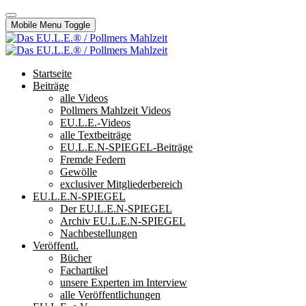
Mobile Menu Toggle
Startseite
Beiträge
alle Videos
Pollmers Mahlzeit Videos
EU.L.E.-Videos
alle Textbeiträge
EU.L.E.N-SPIEGEL-Beiträge
Fremde Federn
Gewölle
exclusiver Mitgliederbereich
EU.L.E.N-SPIEGEL
Der EU.L.E.N-SPIEGEL
Archiv EU.L.E.N-SPIEGEL
Nachbestellungen
Veröffentl.
Bücher
Fachartikel
unsere Experten im Interview
alle Veröffentlichungen