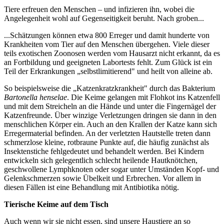
Tiere erfreuen den Menschen – und infizieren ihn, wobei die
Angelegenheit wohl auf Gegenseitigkeit beruht. Nach groben...
...Schätzungen können etwa 800 Erreger und damit hunderte von
Krankheiten vom Tier auf den Menschen übergehen. Viele dieser
teils exotischen Zoonosen werden vom Hausarzt nicht erkannt, da es
an Fortbildung und geeigneten Labortests fehlt. Zum Glück ist ein
Teil der Erkrankungen „selbstlimitierend" und heilt von alleine ab.
So beispielsweise die „Katzenkratzkrankheit" durch das Bakterium
Bartonella henselae
. Die Keime gelangen mit Flohkot ins Katzenfell
und mit dem Streicheln an die Hände und unter die Fingernägel der
Katzenfreunde. Über winzige Verletzungen dringen sie dann in den
menschlichen Körper ein. Auch an den Krallen der Katze kann sich
Erregermaterial befinden. An der verletzten Hautstelle treten dann
schmerzlose kleine, rotbraune Punkte auf, die häufig zunächst als
Insektenstiche fehlgedeutet und behandelt werden. Bei Kindern
entwickeln sich gelegentlich schlecht heilende Hautknötchen,
geschwollene Lymphknoten oder sogar unter Umständen Kopf- und
Gelenkschmerzen sowie Übelkeit und Erbrechen. Vor allem in
diesen Fällen ist eine Behandlung mit Antibiotika nötig.
Tierische Keime auf dem Tisch
Auch wenn wir sie nicht essen, sind unsere Haustiere an so