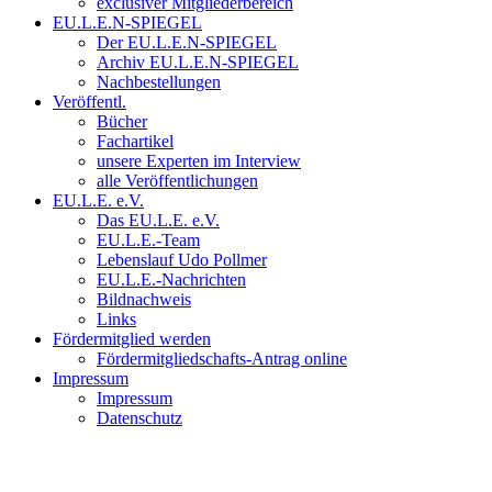
exclusiver Mitgliederbereich
EU.L.E.N-SPIEGEL
Der EU.L.E.N-SPIEGEL
Archiv EU.L.E.N-SPIEGEL
Nachbestellungen
Veröffentl.
Bücher
Fachartikel
unsere Experten im Interview
alle Veröffentlichungen
EU.L.E. e.V.
Das EU.L.E. e.V.
EU.L.E.-Team
Lebenslauf Udo Pollmer
EU.L.E.-Nachrichten
Bildnachweis
Links
Fördermitglied werden
Fördermitgliedschafts-Antrag online
Impressum
Impressum
Datenschutz