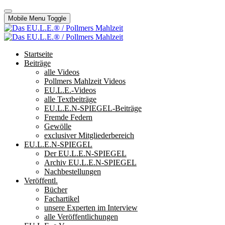
Mobile Menu Toggle
Startseite
Beiträge
alle Videos
Pollmers Mahlzeit Videos
EU.L.E.-Videos
alle Textbeiträge
EU.L.E.N-SPIEGEL-Beiträge
Fremde Federn
Gewölle
exclusiver Mitgliederbereich
EU.L.E.N-SPIEGEL
Der EU.L.E.N-SPIEGEL
Archiv EU.L.E.N-SPIEGEL
Nachbestellungen
Veröffentl.
Bücher
Fachartikel
unsere Experten im Interview
alle Veröffentlichungen