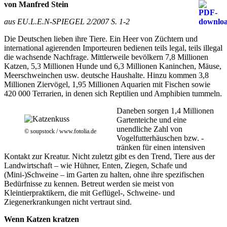
von Manfred Stein
aus EU.L.E.N-SPIEGEL 2/2007 S. 1-2
Die Deutschen lieben ihre Tiere. Ein Heer von Züchtern und
international agierenden Importeuren bedienen teils legal, teils illegal
die wachsende Nachfrage. Mittlerweile bevölkern 7,8 Millionen
Katzen, 5,3 Millionen Hunde und 6,3 Millionen Kaninchen, Mäuse,
Meerschweinchen usw. deutsche Haushalte. Hinzu kommen 3,8
Millionen Ziervögel, 1,95 Millionen Aquarien mit Fischen sowie
420 000 Terrarien, in denen sich Reptilien und Amphibien tummeln.
Daneben sorgen 1,4 Millionen
Gartenteiche und eine
unendliche Zahl von
© soupstock / www.fotolia.de
Vogelfutterhäuschen bzw. -
tränken für einen intensiven
Kontakt zur Kreatur. Nicht zuletzt gibt es den Trend, Tiere aus der
Landwirtschaft – wie Hühner, Enten, Ziegen, Schafe und
(Mini-)Schweine – im Garten zu halten, ohne ihre spezifischen
Bedürfnisse zu kennen. Betreut werden sie meist von
Kleintierpraktikern, die mit Geflügel-, Schweine- und
Ziegenerkrankungen nicht vertraut sind.
Wenn Katzen kratzen