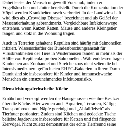
Dabei leistet der Mensch ungewollt Vorschub, indem er
Vogelhäuschen und -futter bereitstellt. Durch die Konzentration der
Vögel werden Krankheiten rasch verbreitet. In der Landwirtschaft
wird dies als „Crowding Disease" bezeichnet und als Geißel der
Massentierhaltung gebrandmarkt. Vergleichbare Infektionswege
entstehen, wenn Katzen Ratten, Mäuse und anderes Kleingetier
fangen und stolz in die Wohnung tragen.
Auch in Terrarien gehaltene Reptilien sind häufig mit Salmonellen
infiziert. Wissenschaftler der Bundesforschungsanstalt für
Viruskrankheiten der Tiere in Wusterhausen fanden in mehr als der
Hälfte von Reptilienkotproben Salmonellen. Währenddessen tragen
Kaninchen aus Zoohandel und Streichelzoos nicht selten die bei
Intensivmedizinern gefürchteten EHEC-Bakterien in ihrem Darm.
Damit sind sie insbesondere für Kinder und immunschwache
Menschen ein ernstzunehmendes Infektionsrisiko.
Dienstleistungsdrehscheibe Küche
Ernährt und versorgt werden die Hausgenossen wie ihre Besitzer
über die Küche. Hier werden auch Aquarien, Terrarien, Käfige,
Transportboxen und Näpfe gereinigt und „Abfallfleisch" als
Tierfutter portioniert. Zudem sind Küchen und gedeckte Tische
beliebte Jagdreviere insbesondere für Katzen und frei fliegende
Ziervögel. Nicht zuletzt demonstriert der echte Tierfreund seine