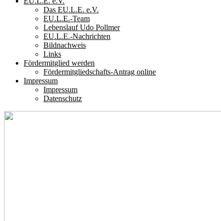
EU.L.E. e.V.
Das EU.L.E. e.V.
EU.L.E.-Team
Lebenslauf Udo Pollmer
EU.L.E.-Nachrichten
Bildnachweis
Links
Fördermitglied werden
Fördermitgliedschafts-Antrag online
Impressum
Impressum
Datenschutz