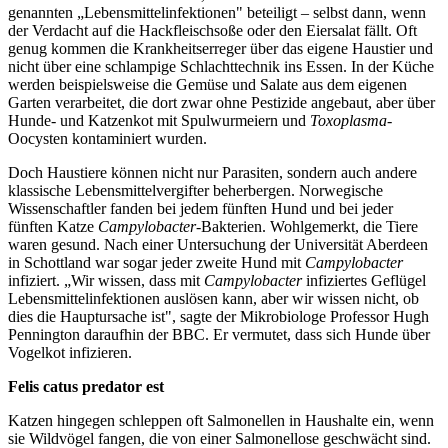
genannten „Lebensmittelinfektionen" beteiligt – selbst dann, wenn
der Verdacht auf die Hackfleischsoße oder den Eiersalat fällt. Oft
genug kommen die Krankheitserreger über das eigene Haustier und
nicht über eine schlampige Schlachttechnik ins Essen. In der Küche
werden beispielsweise die Gemüse und Salate aus dem eigenen
Garten verarbeitet, die dort zwar ohne Pestizide angebaut, aber über
Hunde- und Katzenkot mit Spulwurmeiern und
Toxoplasma
-
Oocysten kontaminiert wurden.
Doch Haustiere können nicht nur Parasiten, sondern auch andere
klassische Lebensmittelvergifter beherbergen. Norwegische
Wissenschaftler fanden bei jedem fünften Hund und bei jeder
fünften Katze
Campylobacter
-Bakterien. Wohlgemerkt, die Tiere
waren gesund. Nach einer Untersuchung der Universität Aberdeen
in Schottland war sogar jeder zweite Hund mit
Campylobacter
infiziert. „Wir wissen, dass mit
Campylobacter
infiziertes Geflügel
Lebensmittelinfektionen auslösen kann, aber wir wissen nicht, ob
dies die Hauptursache ist", sagte der Mikrobiologe Professor Hugh
Pennington daraufhin der BBC. Er vermutet, dass sich Hunde über
Vogelkot infizieren.
Felis catus predator est
Katzen hingegen schleppen oft Salmonellen in Haushalte ein, wenn
sie Wildvögel fangen, die von einer Salmonellose geschwächt sind.