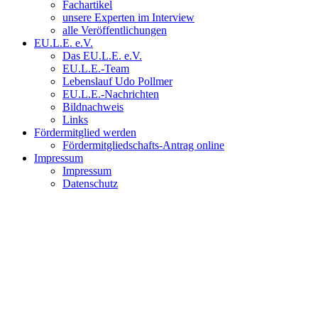
Fachartikel
unsere Experten im Interview
alle Veröffentlichungen
EU.L.E. e.V.
Das EU.L.E. e.V.
EU.L.E.-Team
Lebenslauf Udo Pollmer
EU.L.E.-Nachrichten
Bildnachweis
Links
Fördermitglied werden
Fördermitgliedschafts-Antrag online
Impressum
Impressum
Datenschutz