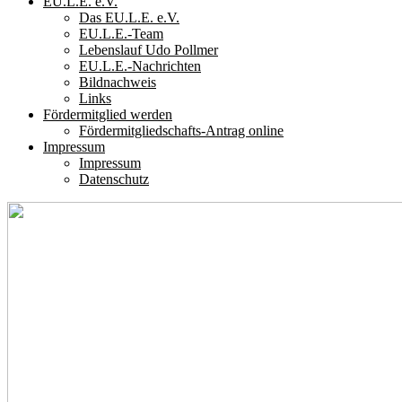
EU.L.E. e.V.
Das EU.L.E. e.V.
EU.L.E.-Team
Lebenslauf Udo Pollmer
EU.L.E.-Nachrichten
Bildnachweis
Links
Fördermitglied werden
Fördermitgliedschafts-Antrag online
Impressum
Impressum
Datenschutz