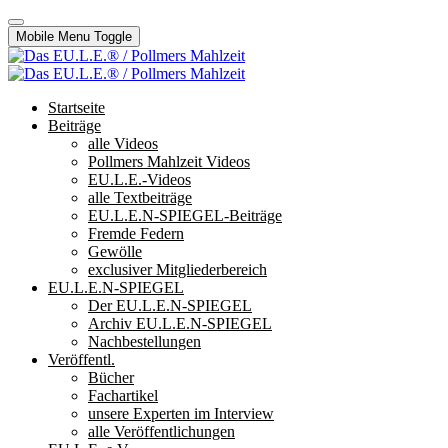
Mobile Menu Toggle
Startseite
Beiträge
alle Videos
Pollmers Mahlzeit Videos
EU.L.E.-Videos
alle Textbeiträge
EU.L.E.N-SPIEGEL-Beiträge
Fremde Federn
Gewölle
exclusiver Mitgliederbereich
EU.L.E.N-SPIEGEL
Der EU.L.E.N-SPIEGEL
Archiv EU.L.E.N-SPIEGEL
Nachbestellungen
Veröffentl.
Bücher
Fachartikel
unsere Experten im Interview
alle Veröffentlichungen