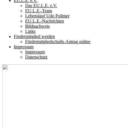
EU.L.E. e.V.
Das EU.L.E. e.V.
EU.L.E.-Team
Lebenslauf Udo Pollmer
EU.L.E.-Nachrichten
Bildnachweis
Links
Fördermitglied werden
Fördermitgliedschafts-Antrag online
Impressum
Impressum
Datenschutz