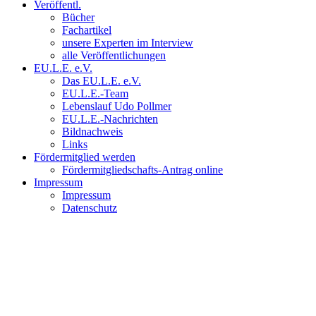
Veröffentl.
Bücher
Fachartikel
unsere Experten im Interview
alle Veröffentlichungen
EU.L.E. e.V.
Das EU.L.E. e.V.
EU.L.E.-Team
Lebenslauf Udo Pollmer
EU.L.E.-Nachrichten
Bildnachweis
Links
Fördermitglied werden
Fördermitgliedschafts-Antrag online
Impressum
Impressum
Datenschutz