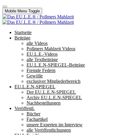
Mobile Menu Toggle
Startseite
Beiträge
alle Videos
Pollmers Mahlzeit Videos
EU.L.E.-Videos
alle Textbeiträge
EU.L.E.N-SPIEGEL-Beiträge
Fremde Federn
Gewölle
exclusiver Mitgliederbereich
EU.L.E.N-SPIEGEL
Der EU.L.E.N-SPIEGEL
Archiv EU.L.E.N-SPIEGEL
Nachbestellungen
Veröffentl.
Bücher
Fachartikel
unsere Experten im Interview
alle Veröffentlichungen