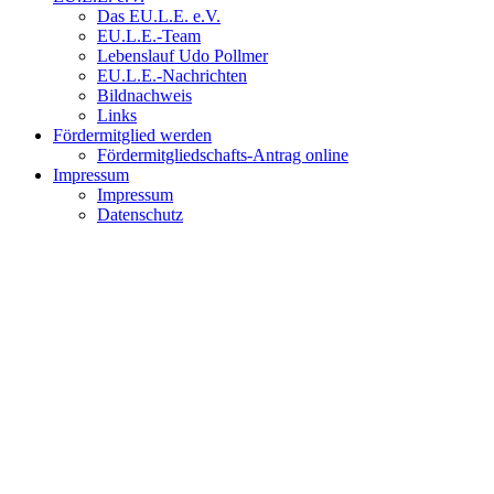
Das EU.L.E. e.V.
EU.L.E.-Team
Lebenslauf Udo Pollmer
EU.L.E.-Nachrichten
Bildnachweis
Links
Fördermitglied werden
Fördermitgliedschafts-Antrag online
Impressum
Impressum
Datenschutz