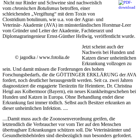
Nicht nur Rinder und Schweine sind nachweislich
vom
chronischen Botulismus
betroffen, einer
schleichenden „Vergiftung“ mit dem Toxin von
Clostridium botulinum, wie u.a. von der Agrar- und
Veterinär- Akademie (AVA) im münsterländischen Horstmar-Leer
vom Gründer und Leiter der Akademie, Fachtierarzt und
Diplomagraringenieur Ernst-Günther Hellwig, veröffentlicht wurde.
Jetzt scheint auch der
Nachweis bei Hunden und
© jagodka / www.fotolia.de
Katzen dieser unheimlichen
Erkrankung vollzogen zu
sein. Und damit müssen die Forderungen des hohen
Forschungsbedarfs, die die GÖTTINGER ERKLÄRUNG der AVA
fordert, noch deutlicher herausgestellt werden. Seit ca. zwei Jahren
diagnostiziert die engagierte Tierärztin für Heimtiere, Dr. Christina
Heigl aus Kolbermoor (Bayern), ein neues Krankheitsgeschehen bei
Hunden und Katzen in Europa. Ohne Behandlung endet diese
Erkrankung fast immer tödlich. Selbst auch Besitzer erkranken an
dieser unheimlichen Infektion. ....
....Damit muss auch die Zoonosenverordnung greifen, die
letztendlich die Verbraucher vor vom Tier auf den Menschen
übertragbare Erkrankungen schützen soll. Die Veterinärämter und
Gesundheitsbehörden sind diesbezüglich nun besonders gefordert.