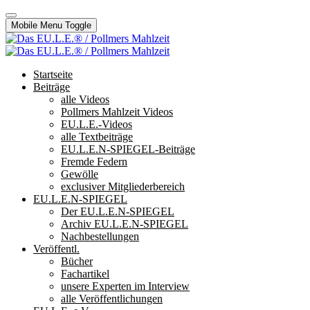
Mobile Menu Toggle
Startseite
Beiträge
alle Videos
Pollmers Mahlzeit Videos
EU.L.E.-Videos
alle Textbeiträge
EU.L.E.N-SPIEGEL-Beiträge
Fremde Federn
Gewölle
exclusiver Mitgliederbereich
EU.L.E.N-SPIEGEL
Der EU.L.E.N-SPIEGEL
Archiv EU.L.E.N-SPIEGEL
Nachbestellungen
Veröffentl.
Bücher
Fachartikel
unsere Experten im Interview
alle Veröffentlichungen