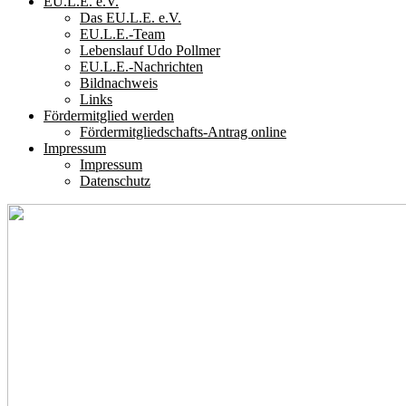
EU.L.E. e.V.
Das EU.L.E. e.V.
EU.L.E.-Team
Lebenslauf Udo Pollmer
EU.L.E.-Nachrichten
Bildnachweis
Links
Fördermitglied werden
Fördermitgliedschafts-Antrag online
Impressum
Impressum
Datenschutz