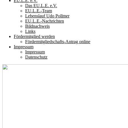
EU.L.E. e.V.
Das EU.L.E. e.V.
EU.L.E.-Team
Lebenslauf Udo Pollmer
EU.L.E.-Nachrichten
Bildnachweis
Links
Fördermitglied werden
Fördermitgliedschafts-Antrag online
Impressum
Impressum
Datenschutz