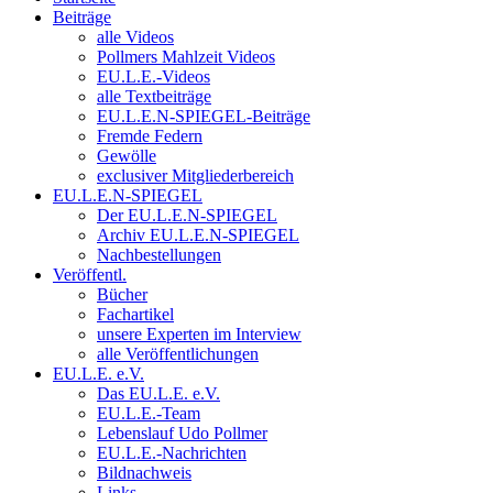
Beiträge
alle Videos
Pollmers Mahlzeit Videos
EU.L.E.-Videos
alle Textbeiträge
EU.L.E.N-SPIEGEL-Beiträge
Fremde Federn
Gewölle
exclusiver Mitgliederbereich
EU.L.E.N-SPIEGEL
Der EU.L.E.N-SPIEGEL
Archiv EU.L.E.N-SPIEGEL
Nachbestellungen
Veröffentl.
Bücher
Fachartikel
unsere Experten im Interview
alle Veröffentlichungen
EU.L.E. e.V.
Das EU.L.E. e.V.
EU.L.E.-Team
Lebenslauf Udo Pollmer
EU.L.E.-Nachrichten
Bildnachweis
Links