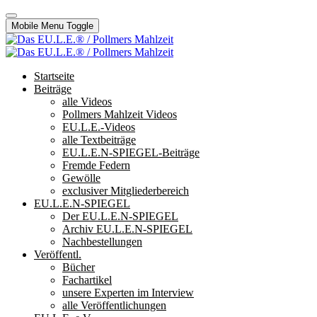
Mobile Menu Toggle
Startseite
Beiträge
alle Videos
Pollmers Mahlzeit Videos
EU.L.E.-Videos
alle Textbeiträge
EU.L.E.N-SPIEGEL-Beiträge
Fremde Federn
Gewölle
exclusiver Mitgliederbereich
EU.L.E.N-SPIEGEL
Der EU.L.E.N-SPIEGEL
Archiv EU.L.E.N-SPIEGEL
Nachbestellungen
Veröffentl.
Bücher
Fachartikel
unsere Experten im Interview
alle Veröffentlichungen