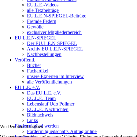
EU.L.E.-Videos
alle Textbeiträge
EU.L.E.N-SPIEGEL-Beiträge
Fremde Federn
Gewölle
exclusiver Mitgliederbereich
EU.L.E.N-SPIEGEL
Der EU.L.E.N-SPIEGEL
Archiv EU.L.E.N-SPIEGEL
Nachbestellungen
Veröffentl.
Bücher
Fachartikel
unsere Experten im Interview
alle Veröffentlichungen
EU.L.E. e.V.
Das EU.L.E. e.V.
EU.L.E.-Team
Lebenslauf Udo Pollmer
EU.L.E.-Nachrichten
Bildnachweis
Links
Fördermitglied werden
Wir benutzen Cookies
Fördermitgliedschafts-Antrag online
Wir nutzen Cookies auf unserer Website. Einige von ihnen sind essenzi
Impressum