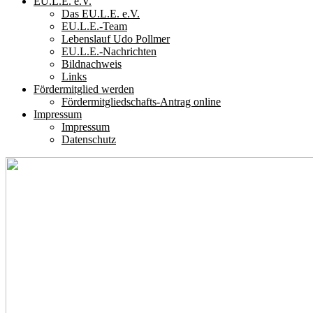
EU.L.E. e.V.
Das EU.L.E. e.V.
EU.L.E.-Team
Lebenslauf Udo Pollmer
EU.L.E.-Nachrichten
Bildnachweis
Links
Fördermitglied werden
Fördermitgliedschafts-Antrag online
Impressum
Impressum
Datenschutz