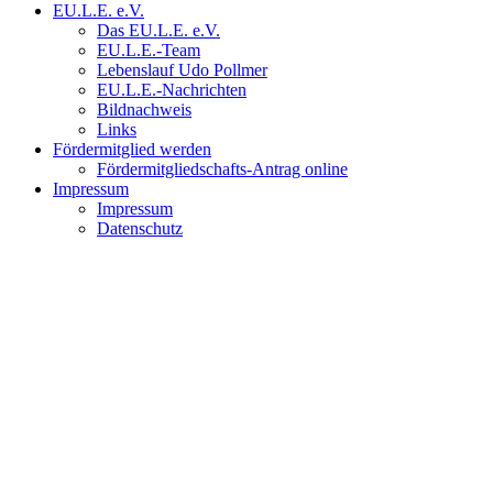
EU.L.E. e.V.
Das EU.L.E. e.V.
EU.L.E.-Team
Lebenslauf Udo Pollmer
EU.L.E.-Nachrichten
Bildnachweis
Links
Fördermitglied werden
Fördermitgliedschafts-Antrag online
Impressum
Impressum
Datenschutz