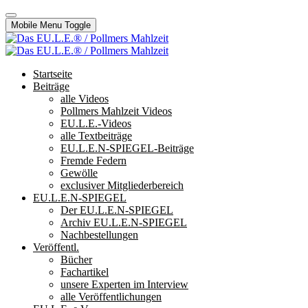
Mobile Menu Toggle
Startseite
Beiträge
alle Videos
Pollmers Mahlzeit Videos
EU.L.E.-Videos
alle Textbeiträge
EU.L.E.N-SPIEGEL-Beiträge
Fremde Federn
Gewölle
exclusiver Mitgliederbereich
EU.L.E.N-SPIEGEL
Der EU.L.E.N-SPIEGEL
Archiv EU.L.E.N-SPIEGEL
Nachbestellungen
Veröffentl.
Bücher
Fachartikel
unsere Experten im Interview
alle Veröffentlichungen