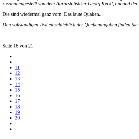
zusammengestellt von dem Agrarstatistiker Georg Keckl, anhand der
Die sind wiedermal ganz vorn. Das laute Quaken...
Den vollständigen Text einschließlich der Quellenangaben finden Sie
Seite 16 von 21
11
12
13
14
15
16
17
18
19
20