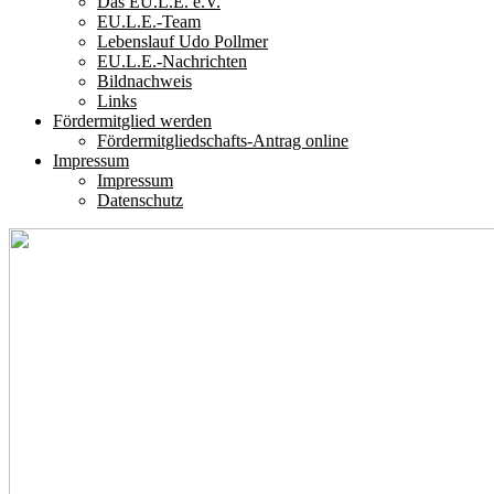
Das EU.L.E. e.V.
EU.L.E.-Team
Lebenslauf Udo Pollmer
EU.L.E.-Nachrichten
Bildnachweis
Links
Fördermitglied werden
Fördermitgliedschafts-Antrag online
Impressum
Impressum
Datenschutz