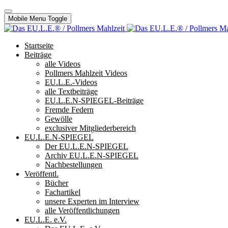
Mobile Menu Toggle
Startseite
Beiträge
alle Videos
Pollmers Mahlzeit Videos
EU.L.E.-Videos
alle Textbeiträge
EU.L.E.N-SPIEGEL-Beiträge
Fremde Federn
Gewölle
exclusiver Mitgliederbereich
EU.L.E.N-SPIEGEL
Der EU.L.E.N-SPIEGEL
Archiv EU.L.E.N-SPIEGEL
Nachbestellungen
Veröffentl.
Bücher
Fachartikel
unsere Experten im Interview
alle Veröffentlichungen
EU.L.E. e.V.