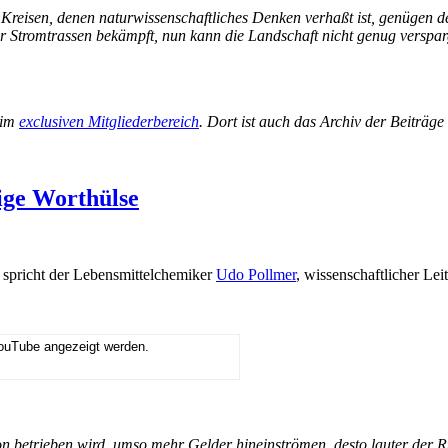
In Kreisen, denen naturwissenschaftliches Denken verhaßt ist, genügen 
r Stromtrassen bekämpft, nun kann die Landschaft nicht genug verspar
 im
exclusiven Mitgliederbereich
. Dort ist auch das Archiv der Beiträg
lige Worthülse
Es spricht der Lebensmittelchemiker
Udo Pollmer
, wissenschaftlicher Lei
YouTube angezeigt werden.
on betrieben wird, umso mehr Gelder hineinströmen, desto lauter der