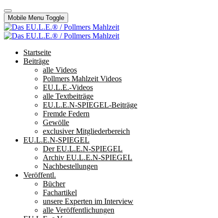
Mobile Menu Toggle
Startseite
Beiträge
alle Videos
Pollmers Mahlzeit Videos
EU.L.E.-Videos
alle Textbeiträge
EU.L.E.N-SPIEGEL-Beiträge
Fremde Federn
Gewölle
exclusiver Mitgliederbereich
EU.L.E.N-SPIEGEL
Der EU.L.E.N-SPIEGEL
Archiv EU.L.E.N-SPIEGEL
Nachbestellungen
Veröffentl.
Bücher
Fachartikel
unsere Experten im Interview
alle Veröffentlichungen