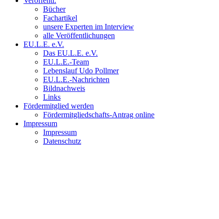
Veröffentl.
Bücher
Fachartikel
unsere Experten im Interview
alle Veröffentlichungen
EU.L.E. e.V.
Das EU.L.E. e.V.
EU.L.E.-Team
Lebenslauf Udo Pollmer
EU.L.E.-Nachrichten
Bildnachweis
Links
Fördermitglied werden
Fördermitgliedschafts-Antrag online
Impressum
Impressum
Datenschutz