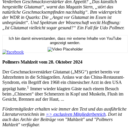
Verderben Geschmacksverstärker den Appetit? „Das künstlich
hergestellte Glutamat“, warnt das Magazin Stern, „stört das
natürliche Geschmacksempfinden nachhaltig“. Ihm widerspricht
der WDR in Quarks: Die „Angst vor Glutamat im Essen ist
unbegründet“. Und Spektrum der Wissenschaft weckt Hoffnung:
„Ist Glutamat vielleicht sogar gesund?“ Ein Fall für Udo Pollmer.
Ich bin damit einverstanden, dass mir externe Inhalte von YouTube
angezeigt werden.
Pollmers Mahlzeit vom 28. Oktober 2024
Der Geschmacksverstärker Glutamat („MSG“) geriet bereits vor
Jahrzehnten in die Schlagzeilen. Anlass war das China-Restaurant-
Syndrom, ein Begriff den 1968 ein chinesischer Arzt in den USA
1
geprägt hatte.
Immer wieder klagten Gäste nach einem Besuch
beim „Chinesen“ über Schmerzen in Kopf und Muskeln, Flush im
Gesicht, Brennen auf der Haut, ...
Fördermitglieder erhalten wie immer den Text und das ausführliche
Literaturverzeichnis im
=> exclusiven Mitgliederbereich
. Dort ist
auch das Archiv der Beiträge von "Mahlzeit" und "Pollmers
Mahlzeit" verfügbar.