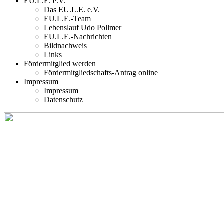
EU.L.E. e.V.
Das EU.L.E. e.V.
EU.L.E.-Team
Lebenslauf Udo Pollmer
EU.L.E.-Nachrichten
Bildnachweis
Links
Fördermitglied werden
Fördermitgliedschafts-Antrag online
Impressum
Impressum
Datenschutz