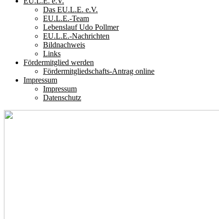
EU.L.E. e.V.
Das EU.L.E. e.V.
EU.L.E.-Team
Lebenslauf Udo Pollmer
EU.L.E.-Nachrichten
Bildnachweis
Links
Fördermitglied werden
Fördermitgliedschafts-Antrag online
Impressum
Impressum
Datenschutz