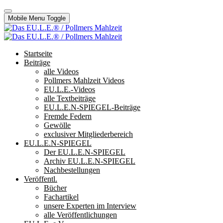
Mobile Menu Toggle
Startseite
Beiträge
alle Videos
Pollmers Mahlzeit Videos
EU.L.E.-Videos
alle Textbeiträge
EU.L.E.N-SPIEGEL-Beiträge
Fremde Federn
Gewölle
exclusiver Mitgliederbereich
EU.L.E.N-SPIEGEL
Der EU.L.E.N-SPIEGEL
Archiv EU.L.E.N-SPIEGEL
Nachbestellungen
Veröffentl.
Bücher
Fachartikel
unsere Experten im Interview
alle Veröffentlichungen