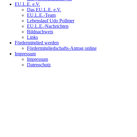
EU.L.E. e.V.
Das EU.L.E. e.V.
EU.L.E.-Team
Lebenslauf Udo Pollmer
EU.L.E.-Nachrichten
Bildnachweis
Links
Fördermitglied werden
Fördermitgliedschafts-Antrag online
Impressum
Impressum
Datenschutz