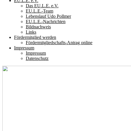
EU.L.E. e.V.
Das EU.L.E. e.V.
EU.L.E.-Team
Lebenslauf Udo Pollmer
EU.L.E.-Nachrichten
Bildnachweis
Links
Fördermitglied werden
Fördermitgliedschafts-Antrag online
Impressum
Impressum
Datenschutz