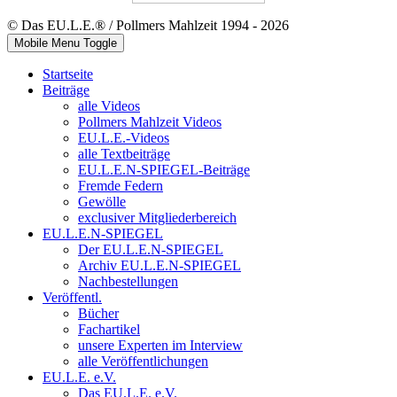
© Das EU.L.E.® / Pollmers Mahlzeit 1994 - 2026
Mobile Menu Toggle
Startseite
Beiträge
alle Videos
Pollmers Mahlzeit Videos
EU.L.E.-Videos
alle Textbeiträge
EU.L.E.N-SPIEGEL-Beiträge
Fremde Federn
Gewölle
exclusiver Mitgliederbereich
EU.L.E.N-SPIEGEL
Der EU.L.E.N-SPIEGEL
Archiv EU.L.E.N-SPIEGEL
Nachbestellungen
Veröffentl.
Bücher
Fachartikel
unsere Experten im Interview
alle Veröffentlichungen
EU.L.E. e.V.
Das EU.L.E. e.V.