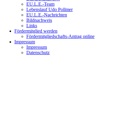
EU.L.E.-Team
Lebenslauf Udo Pollmer
EU.L.E.-Nachrichten
Bildnachweis
Links
Fördermitglied werden
Fördermitgliedschafts-Antrag online
Impressum
Impressum
Datenschutz