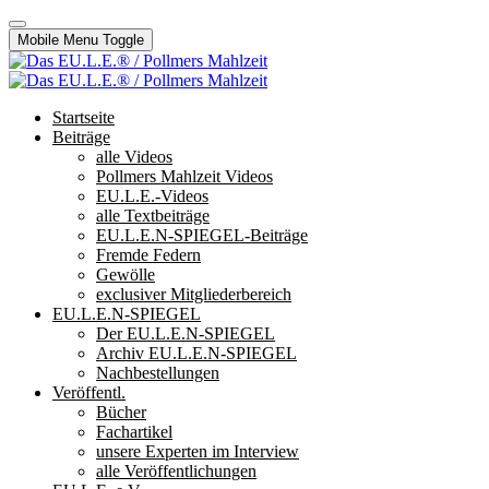
Mobile Menu Toggle
Startseite
Beiträge
alle Videos
Pollmers Mahlzeit Videos
EU.L.E.-Videos
alle Textbeiträge
EU.L.E.N-SPIEGEL-Beiträge
Fremde Federn
Gewölle
exclusiver Mitgliederbereich
EU.L.E.N-SPIEGEL
Der EU.L.E.N-SPIEGEL
Archiv EU.L.E.N-SPIEGEL
Nachbestellungen
Veröffentl.
Bücher
Fachartikel
unsere Experten im Interview
alle Veröffentlichungen