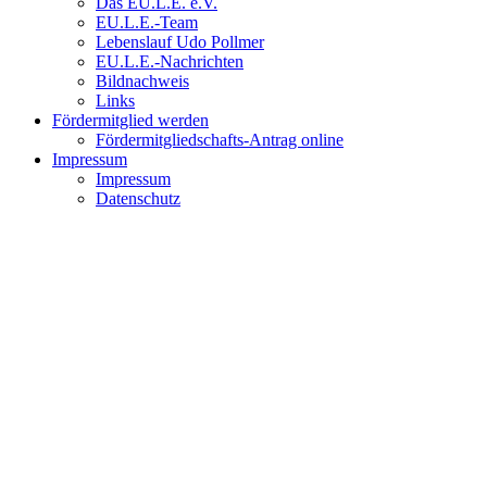
Das EU.L.E. e.V.
EU.L.E.-Team
Lebenslauf Udo Pollmer
EU.L.E.-Nachrichten
Bildnachweis
Links
Fördermitglied werden
Fördermitgliedschafts-Antrag online
Impressum
Impressum
Datenschutz