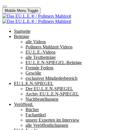
Mobile Menu Toggle
Startseite
Beiträge
alle Videos
Pollmers Mahlzeit Videos
EU.L.E.-Videos
alle Textbeiträge
EU.L.E.N-SPIEGEL-Beiträge
Fremde Federn
Gewölle
exclusiver Mitgliederbereich
EU.L.E.N-SPIEGEL
Der EU.L.E.N-SPIEGEL
Archiv EU.L.E.N-SPIEGEL
Nachbestellungen
Veröffentl.
Bücher
Fachartikel
unsere Experten im Interview
alle Veröffentlichungen