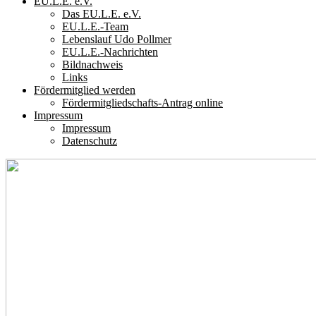
EU.L.E. e.V.
Das EU.L.E. e.V.
EU.L.E.-Team
Lebenslauf Udo Pollmer
EU.L.E.-Nachrichten
Bildnachweis
Links
Fördermitglied werden
Fördermitgliedschafts-Antrag online
Impressum
Impressum
Datenschutz