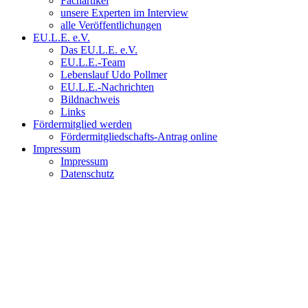
Fachartikel
unsere Experten im Interview
alle Veröffentlichungen
EU.L.E. e.V.
Das EU.L.E. e.V.
EU.L.E.-Team
Lebenslauf Udo Pollmer
EU.L.E.-Nachrichten
Bildnachweis
Links
Fördermitglied werden
Fördermitgliedschafts-Antrag online
Impressum
Impressum
Datenschutz