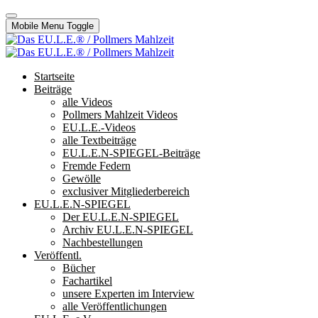
Mobile Menu Toggle
Startseite
Beiträge
alle Videos
Pollmers Mahlzeit Videos
EU.L.E.-Videos
alle Textbeiträge
EU.L.E.N-SPIEGEL-Beiträge
Fremde Federn
Gewölle
exclusiver Mitgliederbereich
EU.L.E.N-SPIEGEL
Der EU.L.E.N-SPIEGEL
Archiv EU.L.E.N-SPIEGEL
Nachbestellungen
Veröffentl.
Bücher
Fachartikel
unsere Experten im Interview
alle Veröffentlichungen