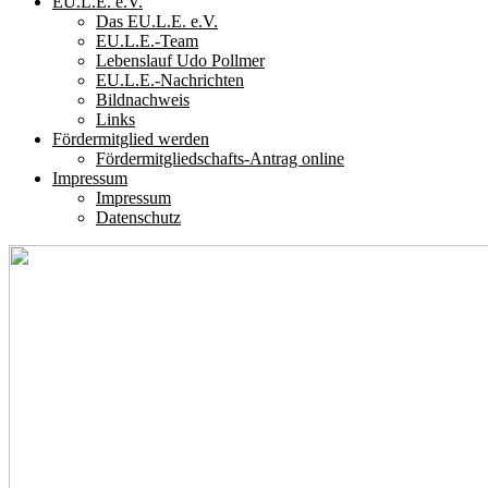
EU.L.E. e.V.
Das EU.L.E. e.V.
EU.L.E.-Team
Lebenslauf Udo Pollmer
EU.L.E.-Nachrichten
Bildnachweis
Links
Fördermitglied werden
Fördermitgliedschafts-Antrag online
Impressum
Impressum
Datenschutz