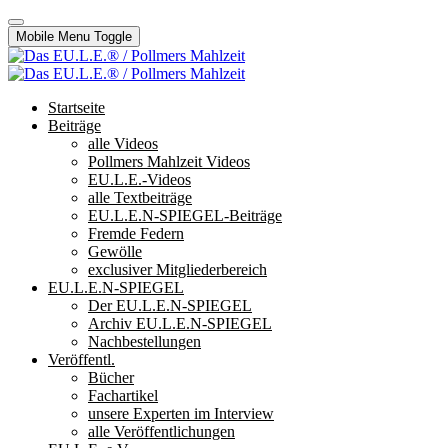
Mobile Menu Toggle
Startseite
Beiträge
alle Videos
Pollmers Mahlzeit Videos
EU.L.E.-Videos
alle Textbeiträge
EU.L.E.N-SPIEGEL-Beiträge
Fremde Federn
Gewölle
exclusiver Mitgliederbereich
EU.L.E.N-SPIEGEL
Der EU.L.E.N-SPIEGEL
Archiv EU.L.E.N-SPIEGEL
Nachbestellungen
Veröffentl.
Bücher
Fachartikel
unsere Experten im Interview
alle Veröffentlichungen