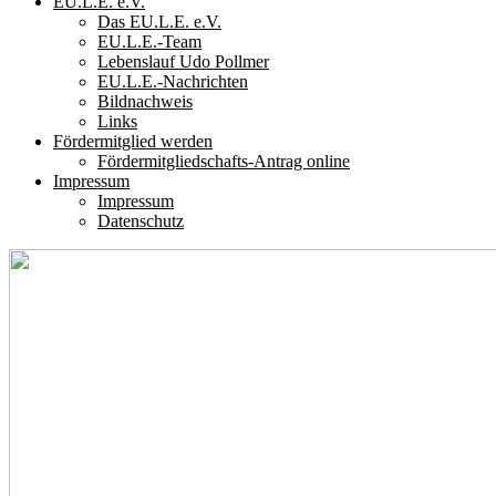
EU.L.E. e.V.
Das EU.L.E. e.V.
EU.L.E.-Team
Lebenslauf Udo Pollmer
EU.L.E.-Nachrichten
Bildnachweis
Links
Fördermitglied werden
Fördermitgliedschafts-Antrag online
Impressum
Impressum
Datenschutz