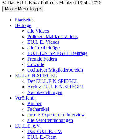
© Das EU.L.E.® / Pollmers Mahlzeit 1994 - 2026
Mobile Menu Toggle
Startseite
Beiträge
alle Videos
Pollmers Mahlzeit Videos
EU.L.E.-Videos
alle Textbeiträge
EU.L.E.N-SPIEGEL-Beiträge
Fremde Federn
Gewölle
exclusiver Mitgliederbereich
EU.L.E.N-SPIEGEL
Der EU.L.E.N-SPIEGEL
Archiv EU.L.E.N-SPIEGEL
Nachbestellungen
Veröffentl.
Bücher
Fachartikel
unsere Experten im Interview
alle Veröffentlichungen
EU.L.E. e.V.
Das EU.L.E. e.V.
EU.L.E.-Team