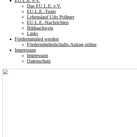
EU.L.E. e.V.
Das EU.L.E. e.V.
EU.L.E.-Team
Lebenslauf Udo Pollmer
EU.L.E.-Nachrichten
Bildnachweis
Links
Fördermitglied werden
Fördermitgliedschafts-Antrag online
Impressum
Impressum
Datenschutz