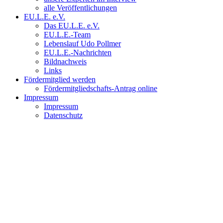
alle Veröffentlichungen
EU.L.E. e.V.
Das EU.L.E. e.V.
EU.L.E.-Team
Lebenslauf Udo Pollmer
EU.L.E.-Nachrichten
Bildnachweis
Links
Fördermitglied werden
Fördermitgliedschafts-Antrag online
Impressum
Impressum
Datenschutz