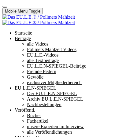
Mobile Menu Toggle
Startseite
Beiträge
alle Videos
Pollmers Mahlzeit Videos
EU.L.E.-Videos
alle Textbeiträge
EU.L.E.N-SPIEGEL-Beiträge
Fremde Federn
Gewölle
exclusiver Mitgliederbereich
EU.L.E.N-SPIEGEL
Der EU.L.E.N-SPIEGEL
Archiv EU.L.E.N-SPIEGEL
Nachbestellungen
Veröffentl.
Bücher
Fachartikel
unsere Experten im Interview
alle Veröffentlichungen