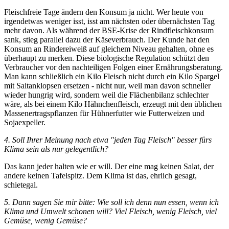
Fleischfreie Tage ändern den Konsum ja nicht. Wer heute von
irgendetwas weniger isst, isst am nächsten oder übernächsten Tag
mehr davon. Als während der BSE-Krise der Rindfleischkonsum
sank, stieg parallel dazu der Käseverbrauch. Der Kunde hat den
Konsum an Rindereiweiß auf gleichem Niveau gehalten, ohne es
überhaupt zu merken. Diese biologische Regulation schützt den
Verbraucher vor den nachteiligen Folgen einer Ernährungsberatung.
Man kann schließlich ein Kilo Fleisch nicht durch ein Kilo Spargel
mit Saitanklopsen ersetzen - nicht nur, weil man davon schneller
wieder hungrig wird, sondern weil die Flächenbilanz schlechter
wäre, als bei einem Kilo Hähnchenfleisch, erzeugt mit den üblichen
Massenertragspflanzen für Hühnerfutter wie Futterweizen und
Sojaexpeller.
4. Soll Ihrer Meinung nach etwa "jeden Tag Fleisch" besser fürs
Klima sein als nur gelegentlich?
Das kann jeder halten wie er will. Der eine mag keinen Salat, der
andere keinen Tafelspitz. Dem Klima ist das, ehrlich gesagt,
schietegal.
5. Dann sagen Sie mir bitte: Wie soll ich denn nun essen, wenn ich
Klima und Umwelt schonen will? Viel Fleisch, wenig Fleisch, viel
Gemüse, wenig Gemüse?