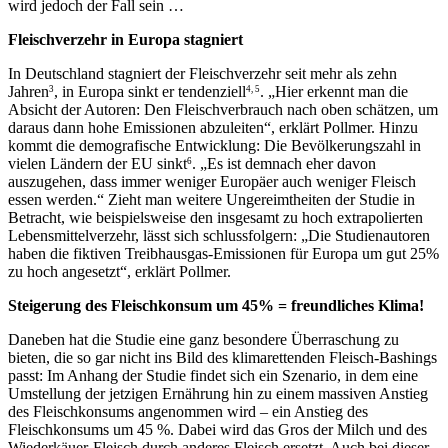
wird jedoch der Fall sein …
Fleischverzehr in Europa stagniert
In Deutschland stagniert der Fleischverzehr seit mehr als zehn
Jahren
, in Europa sinkt er tendenziell
. „Hier erkennt man die
3
4, 5
Absicht der Autoren: Den Fleischverbrauch nach oben schätzen, um
daraus dann hohe Emissionen abzuleiten“, erklärt Pollmer. Hinzu
kommt die demografische Entwicklung: Die Bevölkerungszahl in
vielen Ländern der EU sinkt
. „Es ist demnach eher davon
6
auszugehen, dass immer weniger Europäer auch weniger Fleisch
essen werden.“ Zieht man weitere Ungereimtheiten der Studie in
Betracht, wie beispielsweise den insgesamt zu hoch extrapolierten
Lebensmittelverzehr, lässt sich schlussfolgern: „Die Studienautoren
haben die fiktiven Treibhausgas-Emissionen für Europa um gut 25%
zu hoch angesetzt“, erklärt Pollmer.
Steigerung des Fleischkonsum um 45% = freundliches Klima!
Daneben hat die Studie eine ganz besondere Überraschung zu
bieten, die so gar nicht ins Bild des klimarettenden Fleisch-Bashings
passt: Im Anhang der Studie findet sich ein Szenario, in dem eine
Umstellung der jetzigen Ernährung hin zu einem massiven Anstieg
des Fleischkonsums angenommen wird – ein Anstieg des
Fleischkonsums um 45 %. Dabei wird das Gros der Milch und des
Wiederkäuer-Fleisch durch anderes Fleisch ersetzt. Auch bei dieser