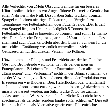
Alle Verfechter von „Mehr Obst und Gemüse für ein besseres
Klima“ sollten sich eines vor Augen führen: Das meiste Gemüse hat
einen Nährwert nahe Null. Dazu haben Salat, Gurken, Tomaten,
Spargel et al. einen niedrigen Hektarertrag im Vergleich zu
Tiernahrung wie Futterkartoffeln oder Futtergetreide. „Der Ertrag
von Spargel liegt pro Hektar bei lediglich 5 Tonnen, bei
Futterkartoffeln sind es hingegen 60 Tonnen - und somit 12-mal so
viel. Der kalorische Ertrag ist sogar rund 250-mal höher und alles in
allem sind auch Futterkartoffeln über den Umweg Schwein für die
menschliche Ernährung wesentlich wertvoller als viele
Gemüsesorten für den direkten Verzehr“, so Pollmer.
Hinzu kommt der Dünger- und Pestizideinsatz, der bei Gemüse,
Obst und Brotgetreide weit höher liegt als bei den meisten
Futterpflanzen. Bei einem Teil der Futtermittel haben alle diese
„Emissionen“ und „Verbräuche“ nichts in der Bilanz zu suchen, da
sie der Verwertung von Resten dienen, die bei der Produktion von
Erzeugnissen wie Biodiesel, Bier, Haferflocken oder Orangensaft
anfallen und sonst extra entsorgt werden müssten. „Außerdem muss
massiv bewässert werden, um Salat, Gurke & Co. zu züchten,
sodass auch beim Wasserverbrauch pflanzliche Kost nicht besser
abschneidet als tierische, sondern häufig sogar schlechter.“ Dies gilt
leider auch für die als Alternative gepriesenen Hülsenfrüchte.