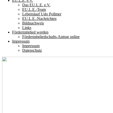
EU.L.E. e.V.
Das EU.L.E. e.V.
EU.L.E.-Team
Lebenslauf Udo Pollmer
EU.L.E.-Nachrichten
Bildnachweis
Links
Fördermitglied werden
Fördermitgliedschafts-Antrag online
Impressum
Impressum
Datenschutz