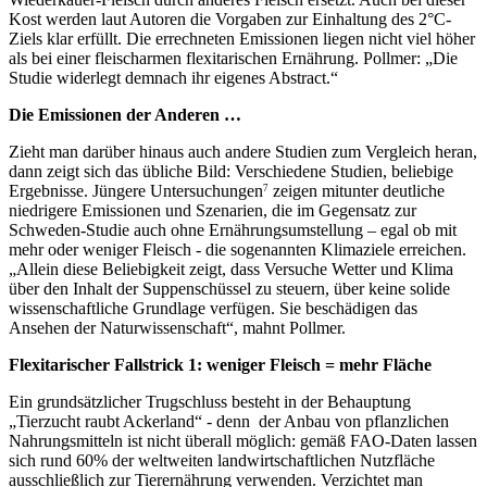
Kost werden laut Autoren die Vorgaben zur Einhaltung des 2°C-
Ziels klar erfüllt. Die errechneten Emissionen liegen nicht viel höher
als bei einer fleischarmen flexitarischen Ernährung. Pollmer: „Die
Studie widerlegt demnach ihr eigenes Abstract.“
Die Emissionen der Anderen …
Zieht man darüber hinaus auch andere Studien zum Vergleich heran,
dann zeigt sich das übliche Bild: Verschiedene Studien, beliebige
Ergebnisse. Jüngere Untersuchungen
zeigen mitunter deutliche
7
niedrigere Emissionen und Szenarien, die im Gegensatz zur
Schweden-Studie auch ohne Ernährungsumstellung – egal ob mit
mehr oder weniger Fleisch - die sogenannten Klimaziele erreichen.
„Allein diese Beliebigkeit zeigt, dass Versuche Wetter und Klima
über den Inhalt der Suppenschüssel zu steuern, über keine solide
wissenschaftliche Grundlage verfügen. Sie beschädigen das
Ansehen der Naturwissenschaft“, mahnt Pollmer.
Flexitarischer Fallstrick 1: weniger Fleisch = mehr Fläche
Ein grundsätzlicher Trugschluss besteht in der Behauptung
„Tierzucht raubt Ackerland“ - denn der Anbau von pflanzlichen
Nahrungsmitteln ist nicht überall möglich: gemäß FAO-Daten lassen
sich rund 60% der weltweiten landwirtschaftlichen Nutzfläche
ausschließlich zur Tierernährung verwenden. Verzichtet man