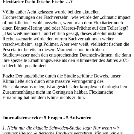
Flexitarier fischt frische Fische …?
Völlig außer Acht gelassen wurde bei den aktuellen
Hochrechnungen der Fischverzehr - wie würde der „climatic impact
of nutri-fiction“ wohl aussehen, wenn man dem Flexitarier noch
einen Binnen-Hering und oder Meeres-Früchte auf den Teller legt?
„Das weiß niemand - und ehrlich gesagt, dieses absolut instabile
Rechenszenario würde den wirren Sachverhalt noch weiter
verschwurbeln“, sagt Pollmer. Aber wer weiß, vielleicht fischen die
Pescetarier bereits in diesem Moment schon im trüben
Studienwasser nach den entsprechenden Datenschwärmen, die dann
ihre spezielle Ernährungsweise als den Klimaretter des Jahres 2075
schlechthin positioniert …
Fazit:
Der angebliche durch die Studie geführte Beweis, unser
Klima ließe sich durch eine massive Verringerung des
Fleischkonsums retten, ist angesichts der komplexen ökologischen
Zusammenhänge nicht im Geringsten haltbar. Flexitarische
Ernährung hat mit dem Klima nichts zu tun.
Journalistenservice: 5 Fragen - 5 Antworten
1. Nicht nur die aktuelle Schweden-Studie sagt: Nur wenn wir
weniger Fleisch & tierische Produkte verzehren, können wir die