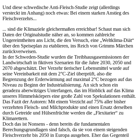
Und diese schwedische Anti-Fleisch-Studie zeigt (allerdings
versteckt im Anhang) noch etwas: Bei einem starken Anstieg des
Fleischverzehrs...
... sind die Klimaziele gleichermaßen erreichbar! Schaut man sich
Daten der Originalstudie näher an, so kommen zahlreiche
Ungereimtheiten ans Licht, die den Versuch, eine „Weltklima-Diät“
über den Speiseplan zu etablieren, ins Reich von Grimms Märchen
zurückverweisen.
In der Schweden-Studie wurden die Treibhausgasemissionen der
Landwirtschaft in fiktiven Szenarien für die Jahre 2030, 2050 und
2070 abgeschätzt. Der Verzehr tierischer Lebensmittel wurde auf
seine Vereinbarkeit mit dem 2°C-Ziel überprüft, also die
Begrenzung der Erderwärmung auf maximal 2°C bezogen auf das
Niveau zu Beginn der Industrialisierung. An sich schon ein
geradezu aberwitziges Unterfangen, das im Hinblick auf das Klima
unseres Himmelskörpers eine große Zahl von Spekulationen enthält.
Das Fazit der Autoren: Mit einem Verzicht auf 75% aller bisher
verzehrten Fleisch- und Milchprodukte und einen Ersatz derselben
durch Getreide und Hülsenfrüchte werden die „Flexitarier“ zu
Klimarettern.
Doch das ist Nonsens - denn bereits die fundamentalen
Berechungsgrundlagen sind falsch, da sie von einem steigenden
Fleischverzehr bis 2050 in Europa ausgehen. Eher das Gegenteil