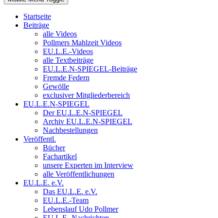
Startseite
Beiträge
alle Videos
Pollmers Mahlzeit Videos
EU.L.E.-Videos
alle Textbeiträge
EU.L.E.N-SPIEGEL-Beiträge
Fremde Federn
Gewölle
exclusiver Mitgliederbereich
EU.L.E.N-SPIEGEL
Der EU.L.E.N-SPIEGEL
Archiv EU.L.E.N-SPIEGEL
Nachbestellungen
Veröffentl.
Bücher
Fachartikel
unsere Experten im Interview
alle Veröffentlichungen
EU.L.E. e.V.
Das EU.L.E. e.V.
EU.L.E.-Team
Lebenslauf Udo Pollmer
EU.L.E.-Nachrichten