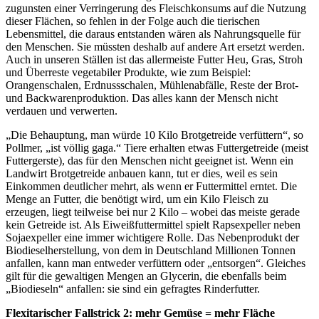
zugunsten einer Verringerung des Fleischkonsums auf die Nutzung
dieser Flächen, so fehlen in der Folge auch die tierischen
Lebensmittel, die daraus entstanden wären als Nahrungsquelle für
den Menschen. Sie müssten deshalb auf andere Art ersetzt werden.
Auch in unseren Ställen ist das allermeiste Futter Heu, Gras, Stroh
und Überreste vegetabiler Produkte, wie zum Beispiel:
Orangenschalen, Erdnussschalen, Mühlenabfälle, Reste der Brot-
und Backwarenproduktion. Das alles kann der Mensch nicht
verdauen und verwerten.
„Die Behauptung, man würde 10 Kilo Brotgetreide verfüttern“, so
Pollmer, „ist völlig gaga.“ Tiere erhalten etwas Futtergetreide (meist
Futtergerste), das für den Menschen nicht geeignet ist. Wenn ein
Landwirt Brotgetreide anbauen kann, tut er dies, weil es sein
Einkommen deutlicher mehrt, als wenn er Futtermittel erntet. Die
Menge an Futter, die benötigt wird, um ein Kilo Fleisch zu
erzeugen, liegt teilweise bei nur 2 Kilo – wobei das meiste gerade
kein Getreide ist. Als Eiweißfuttermittel spielt Rapsexpeller neben
Sojaexpeller eine immer wichtigere Rolle. Das Nebenprodukt der
Biodieselherstellung, von dem in Deutschland Millionen Tonnen
anfallen, kann man entweder verfüttern oder „entsorgen“. Gleiches
gilt für die gewaltigen Mengen an Glycerin, die ebenfalls beim
„Biodieseln“ anfallen: sie sind ein gefragtes Rinderfutter.
Flexitarischer Fallstrick 2: mehr Gemüse = mehr Fläche