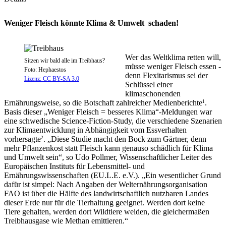
Weniger Fleisch könnte Klima & Umwelt schaden!
Wer das Weltklima retten will,
Sitzen wir bald alle im Treibhaus?
müsse weniger Fleisch essen -
Foto: Hephaestos
denn Flexitarismus sei der
Lizenz: CC BY-SA 3.0
Schlüssel einer
klimaschonenden
Ernährungsweise, so die Botschaft zahlreicher Medienberichte
.
1
Basis dieser „Weniger Fleisch = besseres Klima“-Meldungen war
eine schwedische Science-Fiction-Study, die verschiedene Szenarien
zur Klimaentwicklung in Abhängigkeit vom Essverhalten
vorhersagte
. „Diese Studie macht den Bock zum Gärtner, denn
2
mehr Pflanzenkost statt Fleisch kann genauso schädlich für Klima
und Umwelt sein“, so Udo Pollmer, Wissenschaftlicher Leiter des
Europäischen Instituts für Lebensmittel- und
Ernährungswissenschaften (EU.L.E. e.V.). „Ein wesentlicher Grund
dafür ist simpel: Nach Angaben der Welternährungsorganisation
FAO ist über die Hälfte des landwirtschaftlich nutzbaren Landes
dieser Erde nur für die Tierhaltung geeignet. Werden dort keine
Tiere gehalten, werden dort Wildtiere weiden, die gleichermaßen
Treibhausgase wie Methan emittieren.“