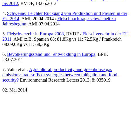
bis 2012
, BVDF, 13.05.2013
4.
Schweine: Leichter Rückgang von Produktion und Preisen in der
EU 2014
, AMI, 20.04.2014 /
Fleischnachfrage schwächelt zu
Jahresbeginn
, AMI 07.04.2014
5.
Fleischverzehr in Europa 2008
, BVDF /
Fleischverzehr in der EU
2011,
AMI (z.B. Spanien 08: 81,8Kg vs 11: 72,5Kg / Frankreich
08:69,6Kg vs 11: 68,3Kg
6.
Bevölkerungsstand und -entwicklung in Europa
, BPB,
23.07.2011
7. Valin et al.:
Agricultural productivity and greenhouse gas
emissions: trade-offs or synergies between mitigation and food
security?
Environmental Research Letters 2013; 8: 035019
02. Mai 2014