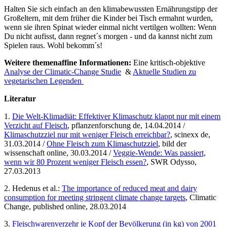
Halten Sie sich einfach an den klimabewussten Ernährungstipp der
Großeltern, mit dem früher die Kinder bei Tisch ermahnt wurden,
wenn sie ihren Spinat wieder einmal nicht vertilgen wollten: Wenn
Du nicht aufisst, dann regnet´s morgen - und da kannst nicht zum
Spielen raus. Wohl bekomm´s!
Weitere themenaffine Informationen:
Eine kritisch-objektive
Analyse der Climatic-Change Studie
&
Aktuelle Studien zu
vegetarischen Legenden
Literatur
1.
Die Welt-Klimadiät: Effektiver Klimaschutz klappt nur mit einem
Verzicht auf Fleisch
, pflanzenforschung de, 14.04.2014 /
Klimaschutzziel nur mit weniger Fleisch erreichbar?
, scinexx de,
31.03.2014 /
Ohne Fleisch zum Klimaschutzziel
, bild der
wissenschaft online, 30.03.2014 /
Veggie-Wende: Was passiert,
wenn wir 80 Prozent weniger Fleisch essen?
, SWR Odysso,
27.03.2013
2. Hedenus et al.:
The importance of reduced meat and dairy
consumption for meeting stringent climate change targets
, Climatic
Change, published online, 28.03.2014
3.
Fleischwarenverzehr je Kopf der Bevölkerung (in kg) von 2001