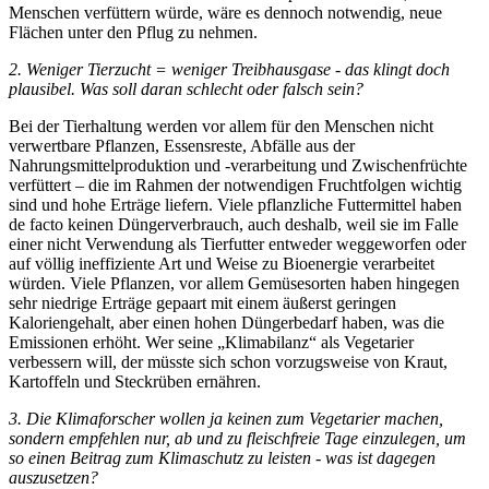
Menschen verfüttern würde, wäre es dennoch notwendig, neue
Flächen unter den Pflug zu nehmen.
2. Weniger Tierzucht = weniger Treibhausgase - das klingt doch
plausibel. Was soll daran schlecht oder falsch sein?
Bei der Tierhaltung werden vor allem für den Menschen nicht
verwertbare Pflanzen, Essensreste, Abfälle aus der
Nahrungsmittelproduktion und -verarbeitung und Zwischenfrüchte
verfüttert – die im Rahmen der notwendigen Fruchtfolgen wichtig
sind und hohe Erträge liefern. Viele pflanzliche Futtermittel haben
de facto keinen Düngerverbrauch, auch deshalb, weil sie im Falle
einer nicht Verwendung als Tierfutter entweder weggeworfen oder
auf völlig ineffiziente Art und Weise zu Bioenergie verarbeitet
würden. Viele Pflanzen, vor allem Gemüsesorten haben hingegen
sehr niedrige Erträge gepaart mit einem äußerst geringen
Kaloriengehalt, aber einen hohen Düngerbedarf haben, was die
Emissionen erhöht. Wer seine „Klimabilanz“ als Vegetarier
verbessern will, der müsste sich schon vorzugsweise von Kraut,
Kartoffeln und Steckrüben ernähren.
3. Die Klimaforscher wollen ja keinen zum Vegetarier machen,
sondern empfehlen nur, ab und zu fleischfreie Tage einzulegen, um
so einen Beitrag zum Klimaschutz zu leisten - was ist dagegen
auszusetzen?