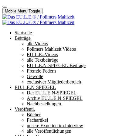
Mobile Menu Toggle
Startseite
Beiträge
alle Videos
Pollmers Mahlzeit Videos
EU.L.E.-Videos
alle Textbeiträge
EU.L.E.N-SPIEGEL-Beiträge
Fremde Federn
Gewölle
exclusiver Mitgliederbereich
EU.L.E.N-SPIEGEL
Der EU.L.E.N-SPIEGEL
Archiv EU.L.E.N-SPIEGEL
Nachbestellungen
Veröffentl.
Bücher
Fachartikel
unsere Experten im Interview
alle Veröffentlichungen