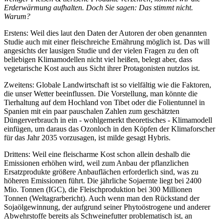
Erderwärmung aufhalten. Doch Sie sagen: Das stimmt nicht.
Warum?
Erstens: Weil dies laut den Daten der Autoren der oben genannten
Studie auch mit einer fleischreiche Ernährung möglich ist. Das will
angesichts der lausigen Studie und der vielen Fragen zu den oft
beliebigen Klimamodellen nicht viel heißen, belegt aber, dass
vegetarische Kost auch aus Sicht ihrer Protagonisten nutzlos ist.
Zweitens: Globale Landwirtschaft ist so vielfältig wie die Faktoren,
die unser Wetter beeinflussen. Die Vorstellung, man könnte die
Tierhaltung auf dem Hochland von Tibet oder die Folientunnel in
Spanien mit ein paar pauschalen Zahlen zum geschätzten
Düngerverbrauch in ein - wohlgemerkt theoretisches - Klimamodell
einfügen, um daraus das Ozonloch in den Köpfen der Klimaforscher
für das Jahr 2035 vorzusagen, ist milde gesagt Hybris.
Drittens: Weil eine fleischarme Kost schon allein deshalb die
Emissionen erhöhen wird, weil zum Anbau der pflanzlichen
Ersatzprodukte größere Anbauflächen erforderlich sind, was zu
höheren Emissionen führt. Die jährliche Sojaernte liegt bei 2400
Mio. Tonnen (IGC), die Fleischproduktion bei 300 Millionen
Tonnen (Weltagrarbericht). Auch wenn man den Rückstand der
Sojaölgewinnung, der aufgrund seiner Phytoöstrogene und anderer
Abwehrstoffe bereits als Schweinefutter problematisch ist, an